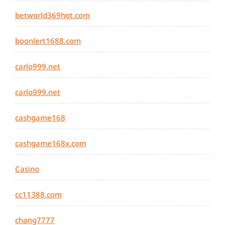
betworld369hot.com
boonlert1688.com
carlo999.net
carlo999.net
cashgame168
cashgame168x.com
Casino
cc11388.com
chang7777