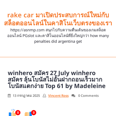
Skip
to
rake car มาเปิดประสบการณ์ใหม่กับ
content
สล็อตออนไลน์ในคาสิโนเว็บตรงของเรา
https://asnmp.com สนุกไปกับความตื่นเต้นของเกมสล็อต
ออนไลน์ PGslot และคาสิโนออนไลน์ที่ยิ่งใหญ่กว่า how many
penalties did argentina get
winhero สมัคร 27 July winhero
สมัคร ลุ้นโบนัสไม่อั้นฝากถอนเร็วมาก
โบนัสแตกง่าย Top 61 by Madeleine
13 กรกฎาคม 2025
Vincent Ross
0 Comments
0
0