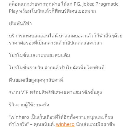
สล็อตแตกง่ายจากทุกค่าย ได้แก่ PG, Joker, Pragmatic
Play พร้อมโบนัสแล้วก็ฟีพบร์พิเศษเยอะมาก
เดิมพันกีฬา
บริการแทงบอลออนไลน์ บาสเกตบอล แล้วก็กีฬาอื่นๆด้วย
ราคาต่อรองที่เป็นกลางแล้วก็อัปเดตตลอดเวลา
โปรโมชั่นและระบบสะสมแต้ม
โปรโมชั่นรายวัน ฝากแล้วรับโบนัสเพิ่มโดยทันที
คืนยอดเสียสูงสุดทุกสัปดาห์
ระบบ VIP พร้อมสิทธิพิเศษเฉพาะสมาชิกขั้นสูง
รีวิวจากผู้ใช้งานจริง
“winhero เป็นเว็บเดียวที่ให้อีกทั้งความสนุกและก็ผล
กำไรจริง” – คุณอนันต์,
winhero
นักเล่นเกมมืออาชีพ