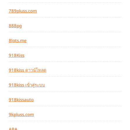
789pluss.com
888pg
8lots.me
918Kiss
918kiss ดาวน์โหลด
918kiss เข้าสู่ระบบ
918kissauto
9kpluss.com
ABA