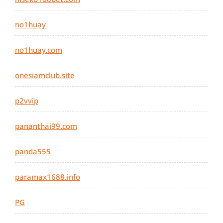
no1huay
no1huay.com
onesiamclub.site
p2vvip
pananthai99.com
panda555
paramax1688.info
PG