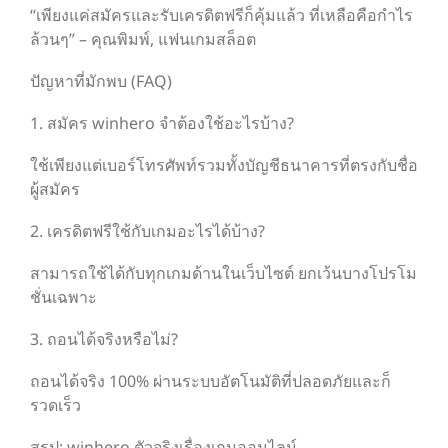
“เพียงแค่สมัครและรับเครดิตฟรีก็คุ้มแล้ว ที่เหลือคือกำไร
ล้วนๆ” – คุณพิมพ์, แฟนเกมสล็อต
ปัญหาที่มักพบ (FAQ)
1. สมัคร winhero จำต้องใช้อะไรบ้าง?
ใช้เพียงแต่เบอร์โทรศัพท์รวมทั้งบัญชีธนาคารที่ตรงกับชื่อ
ผู้สมัคร
2. เครดิตฟรีใช้กับเกมอะไรได้บ้าง?
สามารถใช้ได้กับทุกเกมด้านในเว็บไซต์ ยกเว้นบางโปรโม
ชั่นเฉพาะ
3. ถอนได้จริงหรือไม่?
ถอนได้จริง 100% ผ่านระบบอัตโนมัติที่ปลอดภัยและก็
รวดเร็ว
สรุป: winhero ตัวจริงเรื่องเกมออนไลน์