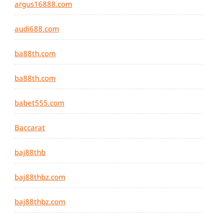
argus16888.com
audi688.com
ba88th.com
ba88th.com
babet555.com
Baccarat
baj88thb
baj88thbz.com
baj88thbz.com