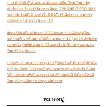
บาคาร่า168 เปิดโลกเกมไพ่สดแบบเรียลไทม์ Top 1 by
Micheline Sexy168c.com ลุ้นรับ I PHONE17 PRO MAX
ระบบอัตโนมัติเจ้าแรก เว็บดี มีโต๊ะให้เลือกเยอะ บาคาร่า
สมัครง่าย ได้โปรไว 8 ก.ค. 69
Jinda888 สล็อตเว็บตรง 2026 ประสบการณ์เล่นยุคใหม่
ระบบเสถียร พร้อมเกมให้เลือกมากมาย 17 July 26 website
แจกหนัก jin888.asia คาสิโนออนไลน์ เว็บแม่ ทดลองเล่น
Top 92 by Noella
บาคาร่า 21 AUG 69 sexy168 รู้ก่อนเลือกโต๊ะ เล่นได้มั่นใจ
กว่า วันเกิดรับ 500 รองรับทุกธนาคาร ถอนเร็วทันใจ สัมผัส
โต๊ะสดระดับพรีเมียม sexy168 เข้าเล่นวันนี้ รับโปรดีทันที
Top 19 by Alfredo Sexy168c.com
หมวดหมู่