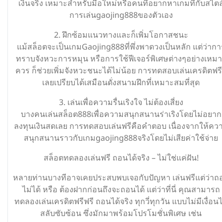
เงินจริง เหมาะสำหรับมือใหม่หรือคนที่อยากหาเกมที่กับสไตล
การเล่นgaojing888ของตัวเอง
2. ฝึกซ้อมแนวทางและก็เพิ่มโอกาสชนะ
แม้สล็อตจะเป็นเกมGaojing888ที่พึ่งพาดวงเป็นหลัก แต่ว่ากา
ทราบจังหวะการหมุน หรือการใช้ฟีเจอร์พิเศษต่างๆอย่างเหม
ควร ก็ช่วยเพิ่มจังหวะชนะได้ไม่น้อย การทดสอบเล่นเครดิตฟรี
เลยเปรียบได้เสมือนดั่งสนามฝึกที่เหมาะสมที่สุด
3. เล่นเพื่อความรื่นเริงใจ ไม่ต้องเสี่ยง
บางคนเล่นสล็อต888เพื่อความสนุกสนานร่าเริงโดยไม่อยาก
ลงทุนเงินสดเลย การทดสอบเล่นฟรีคือคำตอบ เนื่องจากให้คว
สนุกสนานราวกับเกมgaojing888จริงโดยไม่เสียค่าใช้จ่าย
สล็อตทดลองเล่นฟรี ถอนได้จริง – ไม่ใช่แค่ฝัน!
หลายท่านบางทีอาจเคยประสบพบเจอกับปัญหา เล่นฟรีแต่ว่าถ
ไม่ได้ หรือ ต้องฝากก่อนถึงจะถอนได้ แต่ว่าที่นี่ คุณสามารถ
ทดลองเล่นเครดิตฟรีฟรี ถอนได้จริง ทุกวี่ทุกวัน แบบไม่มีเงื่อน
สลับซับซ้อน ซึ่งมักมาพร้อมโปรโมชั่นพิเศษ เช่น