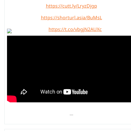
https://cutt.ly/LryzDjgp
https://shorturl.asia/BuMsL
https://t.co/vbgjN2AUXc
…