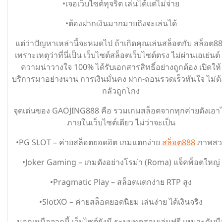
•เจอเว็บไซต์ทุจริต เล่นได้แต่ไม่จ่าย
•ต้องฝากเงินมากมายถึงจะเล่นได้
แต่ว่าปัญหาเหล่านี้จะหมดไป ถ้าเกิดคุณเล่นสล็อตกับ สล็อต8
เพราะเหตุว่าที่นี่เป็น เว็บไซต์สล็อตเว็บไซต์ตรง ไม่ผ่านเอเย่นต์ 
ความน่าวางใจ 100% ได้รับเอกสารสิทธิ์อย่างถูกต้อง เปิดให้
บริการมาอย่างนาน การเงินมั่นคง ฝาก-ถอนรวดเร็วทันใจ ไม่ต
กลัวถูกโกง
จุดเด่นของ GAOJING888 คือ รวมเกมสล็อตจากทุกค่ายดังเอาไ
ภายในเว็บไซต์เดียว ไม่ว่าจะเป็น
•PG SLOT – ค่ายสล็อตยอดฮิต เกมแตกง่าย
สล็อต888
ภาพสว
•Joker Gaming – เกมดังอย่างโรม่า (Roma) แจ็คพ็อตใหญ่
•Pragmatic Play – สล็อตแตกง่าย RTP สูง
•SlotXO – ค่ายสล็อตยอดนิยม เล่นง่าย ได้เงินจริง
นอกเหนือจากนี้ เว็บไซต์ยังมี ระบบทดสอบเล่นฟรี เหมาะกับมื