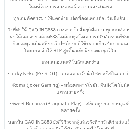
ใหม่ที่ต้องการลองเล่นสล็อตก่อนลงเงินจริง
ทุกเกมคัดสรรมาให้แตกง่าย แจ็คพ็อตแตกแต่ละวัน ยืนยัน !
สิ่งที่ทำให้ GAOJING888 ต่างจากเว็บอื่นๆก็คือ เกมทุกเกมคัด
มาให้แตกง่าย สล็อต888 ไม่ล็อคยูส ไม่มีการปรับอัตราแพ้ชน
ด้วยเหตุว่าเป็น สล็อตเว็บไซต์ตรง ที่ใช้ระบบเดียวกับค่ายเกม
โดยตรง ทำให้ RTP สูงขึ้น แจ็คพ็อตแตกทุกวี่วัน
เกมเสนอแนะที่โบนัสแตกง่าย
•Lucky Neko (PG SLOT) – เกมแมวกวักนำโชค ฟรีสปินออกง่
•Roma (Joker Gaming) – สล็อตทหารโรมัน ฟันสิงโต โบนั
แตกหลายครั้ง
•Sweet Bonanza (Pragmatic Play) – สล็อตลูกกวาด หมุนฟร
หลายครั้ง
นอกนั้น GAOJING888 ยังมีรีวิวจากผู้เล่นจริงที่การันตีว่าเล่นแล
แจ็คพ็อตแตกจริง ได้เงินจริง ถอนได้โดยทันที