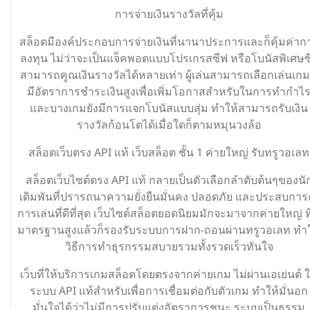
การจ่ายเงินรางวัลที่คุ้ม
สล็อตมีองค์ประกอบการจ่ายเงินที่นานาประการและก็คุ้มค่าก
ลงทุน ไม่ว่าจะเป็นแจ็คพอตแบบโปรเกรสซีฟ หรือโบนัสพิเศษซึ
สามารถคูณเงินรางวัลได้หลายเท่า ผู้เล่นสามารถเลือกเล่นเกมท
มีอัตราการชำระเงินสูงเพื่อเพิ่มโอกาสสำหรับในการทำกำไ
และบางเกมยังมีการแจกโบนัสแบบสุ่ม ทำให้สามารถรับเงิน
รางวัลก้อนโตได้เมื่อใดก็ตามหมุนวงล้อ
สล็อตเว็บตรง API แท้ เว็บสล็อต ชั้น 1 ค่ายใหญ่ รับทรูวอเลท
สล็อตเว็บไซต์ตรง API แท้ กลายเป็นตัวเลือกลำดับต้นๆของนั
เดิมพันที่ปรารถนาความยั่งยืนมั่นคง ปลอดภัย และประสบการ
การเล่นที่ดีที่สุด เว็บไซต์สล็อตยอดนิยมมักจะมาจากค่ายใหญ่ ที
มาตรฐานสูงแล้วก็รองรับระบบการฝาก-ถอนผ่านทรูวอเลท ทำใ
วิธีการทำธุรกรรมสบายรวมทั้งรวดเร็วทันใจ
เว็บที่ให้บริการเกมสล็อตโดยตรงจากค่ายเกม ไม่ผ่านเอเย่นต์ ใ
ระบบ API แท้สำหรับเพื่อการเชื่อมต่อกับตัวเกม ทำให้มั่นอก
มั่นใจได้ว่าไม่มีการปรับแต่งอัตราการชนะ ระบบเป็นธรรม