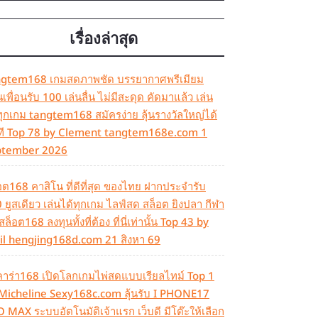
เรื่องล่าสุด
gtem168 เกมสดภาพชัด บรรยากาศพรีเมียม
เพื่อนรับ 100 เล่นลื่น ไม่มีสะดุด คัดมาแล้ว เล่น
ทุกเกม tangtem168 สมัครง่าย ลุ้นรางวัลใหญ่ได้
ที Top 78 by Clement tangtem168e.com 1
ptember 2026
อต168 คาสิโน ที่ดีที่สุด ของไทย ฝากประจำรับ
 ยูสเดียว เล่นได้ทุกเกม ไลฟ์สด สล็อต ยิงปลา กีฬา
สล็อต168 ลงทุนทั้งที่ต้อง ที่นี่เท่านั้น Top 43 by
il hengjing168d.com 21 สิงหา 69
าร่า168 เปิดโลกเกมไพ่สดแบบเรียลไทม์ Top 1
Micheline Sexy168c.com ลุ้นรับ I PHONE17
 MAX ระบบอัตโนมัติเจ้าแรก เว็บดี มีโต๊ะให้เลือก