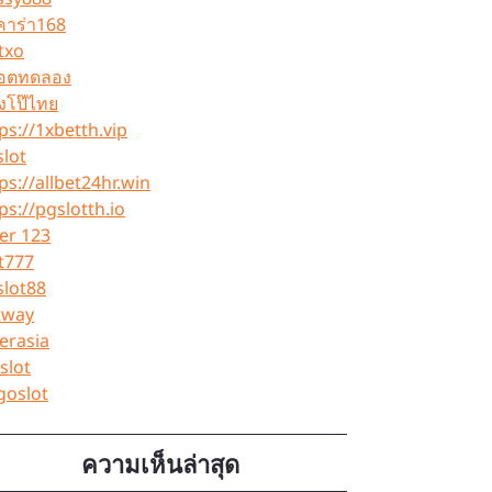
คาร่า168
txo
็อตทดลอง
งโป๊ไทย
ps://1xbetth.vip
lot
ps://allbet24hr.win
ps://pgslotth.io
er 123
t777
slot88
tway
erasia
slot
goslot
ความเห็นล่าสุด