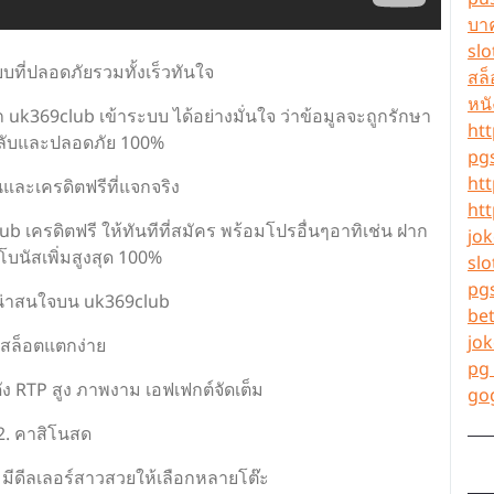
บา
slo
บบที่ปลอดภัยรวมทั้งเร็วทันใจ
สล
หนั
ถ uk369club เข้าระบบ ได้อย่างมั่นใจ ว่าข้อมูลจะถูกรักษา
htt
ลับและปลอดภัย 100%
pgs
htt
นและเครดิตฟรีที่แจกจริง
htt
เครดิตฟรี ให้ทันทีที่สมัคร พร้อมโปรอื่นๆอาทิเช่น ฝาก
jok
บนัสเพิ่มสูงสุด 100%
slo
pg
่น่าสนใจบน uk369club
be
jok
 สล็อตแตกง่าย
pg 
ง RTP สูง ภาพงาม เอฟเฟกต์จัดเต็ม
go
2. คาสิโนสด
มีดีลเลอร์สาวสวยให้เลือกหลายโต๊ะ