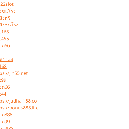
e22slot
ังชนโรง
นังฟรี
นังชนโรง
t168
t456
็อต66
er 123
168
ps://jin55.net
t99
็อต66
t44
ps://judhai168.co
ps://bonus888.life
็อต888
็อต99
ssy888