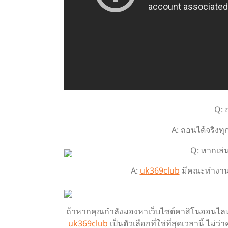
Q: 
A: ถอนได้จริงทุ
Q: หากเล่น
A:
uk369club
มีคณะทำงาน
ถ้าหากคุณกำลังมองหาเว็บไซต์คาสิโนออนไลน์ที่
uk369club
เป็นตัวเลือกที่ใช่ที่สุดเวลานี้ ไ