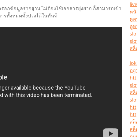
liv
งกรอกข้อมูลรากฐาน ไม่ต้องใช้เอกสารยุ่งยาก ก็สามารถเข้า
หน
การทั้งหมดทั้งปวงได้ในทันที
ดูห
ดูห
slo
slo
สล
jok
pg
htt
slo
สล
slo
htt
htt
สล
สล
pu