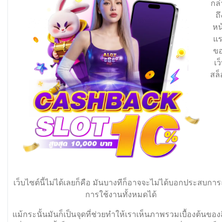
กล่
ถึ
หน
แ
ข
เว
สล็
เว็บไซต์นี้ไม่ได้เลยก็คือ มันบางทีก็อาจจะไม่ได้บอกประสบการ
การใช้งานทั้งหมดได้
แม้กระนั้นมันก็เป็นจุดที่ช่วยทำให้เราเห็นภาพรวมเบื้องต้นของส