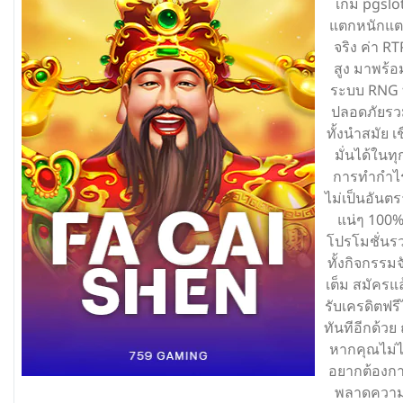
เกม pgslo
แตกหนักแ
จริง ค่า RT
สูง มาพร้อ
ระบบ RNG ท
ปลอดภัยรว
ทั้งนำสมัย เช
มั่นได้ในทุ
การทำกำไ
ไม่เป็นอันต
แน่ๆ 100
โปรโมชั่นร
ทั้งกิจกรรมจ
เต็ม สมัครแล
รับเครดิตฟรี
ทันทีอีกด้วย 
หากคุณไม่ไ
อยากต้องก
พลาดควา