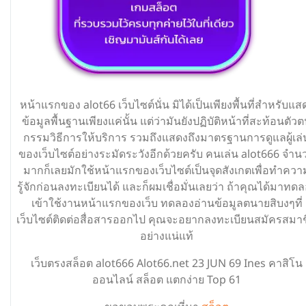
หน้าแรกของ alot66 เว็บไซต์นั่น มิได้เป็นเพียงพื้นที่สำหรับแส
ข้อมูลพื้นฐานเพียงแค่นั้น แต่ว่ามันยังปฏิบัติหน้าที่สะท้อนตัว
กรรมวิธีการให้บริการ รวมถึงแสดงถึงมาตรฐานการดูแลผู้เล่
ของเว็บไซต์อย่างระมัดระวังอีกด้วยครับ คนเล่น alot666 จำน
มากก็เลยมักใช้หน้าแรกของเว็บไซต์เป็นจุดสังเกตเพื่อทำควา
รู้จักก่อนลงทะเบียนได้ และก็ผมเชื่อมั่นเลยว่า ถ้าคุณได้มาทด
เข้าใช้งานหน้าแรกของเว็บ ทดลองอ่านข้อมูลตนายสิบงๆที่
เว็บไซต์ติดต่อสื่อสารออกไป คุณจะอยากลงทะเบียนสมัครสมา
อย่างแน่แท้
เว็บตรงสล็อต alot666 Alot66.net 23 JUN 69 Ines คาสิโน
ออนไลน์ สล็อต แตกง่าย Top 61