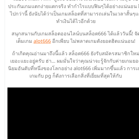
ประกันเกมแตกง่ายแตกจริง ทำกำไรแบบฟินๆได้อย่างแน่นอน ยิ
ไปกว่านี้ ยังนับได้ว่าเป็นเกมสล็อตที่สามารถเล่นในเวลาสั้นๆแ
ทำเงินได้ไวอีกด้วย
สนุกสนานกับเกมสล็อตออนไลน์บนสล็อต666 ได้แล้ววันนี้! จั
เต็มเกม
alot666
อีกเพียบ ไม่พลาดเกมดังยอดฮิตแน่นอน!
ถ้าเกิดคุณอ่านมาถึงนี้แล้ว สล็อต666 ยังรับสมัครสมาชิกใหม
เยอะแยะอยู่ครับ ฮ่า… ผมมั่นใจว่าคุณน่าจะรู้จักกับค่ายเกมย
นิยมอันดับที่หนึ่งของโลกอย่าง alot666 เพิ่มมากขึ้นแล้ว การเ
เกมกับ pg ก็ดังการเลือกสิ่งที่เยี่ยมที่สุดให้กับ