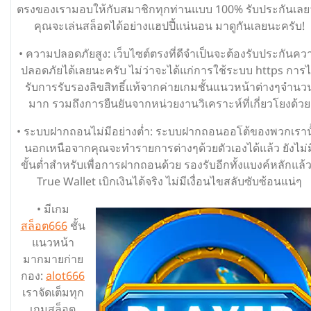
ตรงของเรามอบให้กับสมาชิกทุกท่านแบบ 100% รับประกันเลยว
คุณจะเล่นสล็อตได้อย่างแฮปปี้แน่นอน มาดูกันเลยนะครับ!
• ความปลอดภัยสูง: เว็บไซต์ตรงที่ดีจำเป็นจะต้องรับประกันคว
ปลอดภัยได้เลยนะครับ ไม่ว่าจะได้แก่การใช้ระบบ https การไ
รับการรับรองลิขสิทธิ์แท้จากค่ายเกมชั้นแนวหน้าต่างๆจำนว
มาก รวมถึงการยืนยันจากหน่วยงานวิเคราะห์ที่เกี่ยวโยงด้วย
• ระบบฝากถอนไม่มีอย่างต่ำ: ระบบฝากถอนออโต้ของพวกเรานั
นอกเหนือจากคุณจะทำรายการต่างๆด้วยตัวเองได้แล้ว ยังไม่ม
ขั้นต่ำสำหรับเพื่อการฝากถอนด้วย รองรับอีกทั้งแบงค์หลักแล้ว
True Wallet เบิกเงินได้จริง ไม่มีเงื่อนไขสลับซับซ้อนแน่ๆ
• มีเกม
สล็อต666
ชั้น
แนวหน้า
มากมายก่าย
กอง:
alot666
เราจัดเต็มทุก
เกมสล็อต