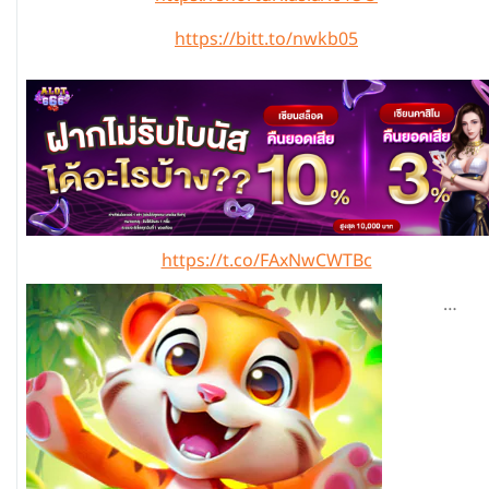
https://bitt.to/nwkb05
https://t.co/FAxNwCWTBc
…