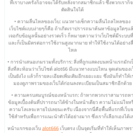
ที่เราบางครั้งก็อาจจะได้รับหลังจากสมาชิกแล้ว ซึ่งพวกเราก็
ตัดสินใจได้
• ความลื่นไหลของเว็บ: แนวทางเช็กความลื่นไถลไหลของ
เว็บไซต์แบบง่ายๆก็คือ ถ้าเกิดเราปรารถนาค้นหาข้อมูลใดๆแล
เจอกับข้อมูลนั้นอย่างรวดเร็ว ก็หมายความว่าเว็บไซต์มีระบบที่
และก็เป็นมิตรต่อการใช้งานสูงมากมาย ทำให้ใช้งานได้อย่างลื
ไหล
• การนำเสนอเกมรวมทั้งบริการ: สิ่งที่ถูกแสดงบนหน้าแรกมักเ
สิ่งที่สะท้อนว่าเว็บไซต์ alot66 มีแนวทางแบบไหน จุดเด่นของเ
เป็นยังไง แล้วก็รายละเอียดเพิ่มเติมอีกเยอะแยะ ซึ่งมันก็ทำให้เ
มองดูภาพรวมของเว็บได้ก่อนลงทะเบียนเป็นสมาชิกอีกด้วย
• ความครบสมบูรณ์ของหน้าแรก: ถ้าหากพวกเราสามารถห
ข้อมูลเบื้องต้นที่ปรารถนาได้ข้างในหน้าเดียว ความไม่แน่ใจหร
ความโลเลจะหายไปเลยนะครับ เนื่องจากนี่คือพื้นที่แรกที่เว็บ
ใช้สำหรับเพื่อการแนะนำตัวได้อย่างมาก ซึ่งเราก็เลือกเองได้เ
หน้าแรกของเว็บ
alot666
เว็บตรง เป็นจุดเริ่มที่ทำให้เห็นภาพ