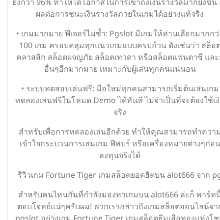
ยิ่งกว่า 96% ทำให้ได้โอกาสในการเข้าถึงเงินรางวัลมากยิ่งขึ้น 
ผลต่อการชนะเงินรางวัลภายในเกมได้อย่างแท้จริง
• เกมมากมาย ฟีเจอร์ไม่ซ้ำ: Pgslot มีเกมให้ท่านเลือกมากกว่
100 เกม ครอบคลุมทุกแนวเกมแบบครบถ้วน ดังเช่นว่า สล็อ
คลาสสิก สล็อตผจญภัย สล็อตเทวดา หรือสล็อตแฟนตาซี และก
อื่นๆอีกมากมาย เหมาะกับผู้เล่นทุกคนแน่นอน
• ระบบทดสอบเล่นฟรี: มือใหม่ทุกคนสามารถเริ่มต้นเล่นเกม
ทดลองเล่นฟรีในโหมด Demo ได้ทันที ไม่จำเป็นที่จะต้องใช้เง
จริง
สำหรับเพื่อการทดลองเล่นอีกด้วย ทำให้คุณสามารถทำควา
เข้าใจกระบวนการเล่นเกม ฟีพบร์ หรือเครื่องหมายต่างๆก่อ
ลงทุนจริงได้
รีวิวเกม Fortune Tiger เกมสล็อตยอดฮิตบน alot666 จาก p
สำหรับคนไหนกันที่กำลังมองหาเกมบน alot666 ล่ะก็ พาร์ทนี
ตอบโจทย์แน่ๆครับผม! พวกเรากล่าวถึงเกมสล็อตออนไลน์จา
pgslot อย่างเกม Fortune Tiger เกมสล็อตธีมเสือทองแห่งโ