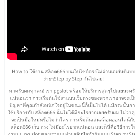
How to ใช้งาน สล็อต666 บนเว็บไซต์ตรงไม่ผ่านเอเย่นต์แบ
ง่ายๆStep by Step กันไปเลย!
มาครับผมทุกคน! เรา pgslot พร้อมให้บริการสุดๆไปเลยนะคร
แน่นอนว่า การเริ่มต้นใช้งานบนเว็บตรงของพวกเราอาจจะเป็
ปัญหาที่คุณกำลังหนักใจอยู่ในขณะนี้ก็เป็นไปได้ แม้กระนั้นก
ใช้บริการกับ สล็อต666 นั้นไม่ได้มีอะไรยากเลยครับผม ไม่ว่าค
จะเป็นมือใหม่หรือไม่ว่าใคร การเริ่มต้นเล่นสล็อตออนไลน์กั
สล็อต666 เว็บ ตรง ไม่มีอะไรยากแน่นอน และก็นี่คือวิธีการใช
งานบน pg slot ของเราแบบง่ายๆจับมือทำกันแบบ Step by St