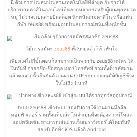
นี้ ด้วยการประสมประสานเทคโนโลยีที่ล้ำยุค กับการให้
บริการเกมคาสิโนออนไลน์ที่หลากหลาย รองรับผู้เล่นทุกหมวด
หมู่ ไม่ว่าจะเป็นสายปั่นสล็อต นักพนันเกมคาสิโน หรือแฟน
กีฬา zeus88 พร้อมมอบประสบการณ์พนันที่เหนือชั้น
เริ่มกล้วยๆด้วยการสมัครสมาชิก zeus88
วิธีการสมัคร
zeus88
ที่สบายแล้วก็เร็วทันใจ
เพียงแค่ไม่กี่ขั้นตอนก็สามารถเป็นพวกกับ zeus88 สมัคร ได้
ในทันที กรอกชื่อ-ชื่อสกุล เบอร์โทรศัพท์ รวมทั้งตั้งรหัสผ่าน
แล้วต่อจากนั้นยืนยันตัวตนผ่าน OTP ระบบจะอนุมัติบัญชีข้าง
ในไม่ถึง 1 นาที
ปากทางเข้า zeus88 เข้าสู่ระบบ ได้จากทุกวัสดุอุปกรณ์
ระบบ zeus88 เข้าระบบ รองรับการใช้งานผ่านมือถือ
คอมพิวเตอร์ รวมทั้งแท็บเล็ต ไม่จำเป็นที่จะต้องดาวน์โหลด
แอปพลิเคชัน สามารถเล่นผ่านเว็บเบราว์เซอร์ได้โดยทันที
รองรับอีกทั้ง iOS แล้วก็ Android