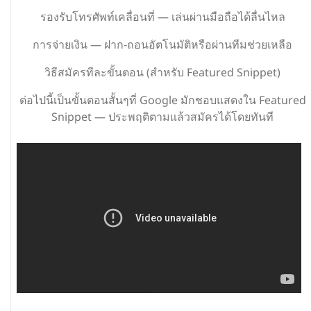
รองรับโทรศัพท์เคลื่อนที่ — เล่นผ่านมือถือได้ลื่นไหล
การจ่ายเงิน — ฝาก-ถอนอัตโนมัติหรือผ่านทีมช่วยเหลือ
วิธีสมัครทีละขั้นตอน (สำหรับ Featured Snippet)
ต่อไปนี้เป็นขั้นตอนสั้นๆที่ Google มักชอบแสดงใน Featured
Snippet — ประพฤติตามแล้วสมัครได้โดยทันที