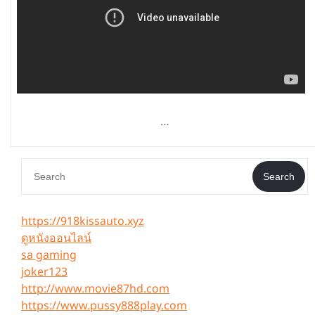
…
Search
https://918kissauto.xyz
ดูหนังออนไลน์
sa gaming
joker123
http://www.movie87hd.com
https://www.pussy888play.com