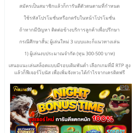
สมัครเป็นสมาชิกแล้วก็การันตีตัวตนตามที่กำหนด
ใช้รหัสโปรโมชั่นหรือกดรับในหน้าโปรโมชั่น
ถ้าหากมีปัญหา ติดต่อข้างบริการลูกค้าเพื่อปรึกษา
กรณีศึกษาสั้น: ผู้เล่นใหม่ 3 แบบและก็แนวทางเล่น
1) ผู้เล่นงบประมาณจำกัด (ทุน 300-500 บาท)
เสนอแนะเล่นสล็อตแบบมีรอบเดิมพันต่ำ เลือกเกมที่มี RTP สูง
แล้วก็ฟีเจอร์โบนัส เพื่อเพิ่มจังหวะได้กำไรจากเครดิตฟรี