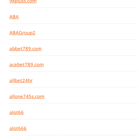
9kpluss.com
ABA
ABAGroup2
abbet789.com
acebet789.com
allbet24hr
allone745s.com
alot66
alot666