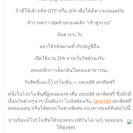
ถ้ามีให้เข้ารหัส OTP หรือ 2FA เพื่อให้มีความปลอดภัย
สำรวจคราวสุดท้ายก่อนคลิก “เข้าสู่ระบบ”
ข้อควรระวัง
อย่าใช้รหัสผ่านซ้ำกับบัญชีอื่น
เปิดใช้งาน 2FA หากเว็บไซต์รองรับ
หลบหลีกการล็อกอินในคอมสาธารณะ
รับสิทธิ์และก็โปรโมชั่น — zeus88 เครดิตฟรี
หนึ่งในโปรโมชั่นที่ผู้เล่นมองหาคือ zeus88 เครดิตฟรี ซึ่งมักมี
เงื่อนไขต่างๆนาๆ เป็นต้นว่า โบนัสต้อนรับ,
faro168
เครดิตฟรี
ทดลองเล่น หรือโค้ดแจกในช่วงพิเศษ แนวทางขอมีดังต่อไปนี้:
อ่านข้อแม้โปรโมชั่นให้รอบคอบ (เทิร์นโอเวอร์, ยอดถอน
ได้สูงสุด)