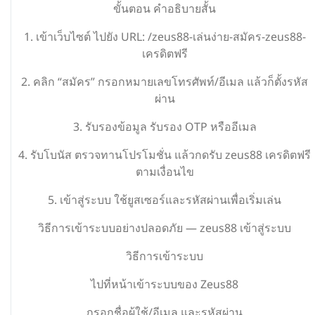
ขั้นตอน คำอธิบายสั้น
1. เข้าเว็บไซต์ ไปยัง URL: /zeus88-เล่นง่าย-สมัคร-zeus88-
เครดิตฟรี
2. คลิก “สมัคร” กรอกหมายเลขโทรศัพท์/อีเมล แล้วก็ตั้งรหัส
ผ่าน
3. รับรองข้อมูล รับรอง OTP หรืออีเมล
4. รับโบนัส ตรวจทานโปรโมชั่น แล้วกดรับ zeus88 เครดิตฟรี
ตามเงื่อนไข
5. เข้าสู่ระบบ ใช้ยูสเซอร์และรหัสผ่านเพื่อเริ่มเล่น
วิธีการเข้าระบบอย่างปลอดภัย — zeus88 เข้าสู่ระบบ
วิธีการเข้าระบบ
ไปที่หน้าเข้าระบบของ Zeus88
กรอกชื่อผู้ใช้/อีเมล และรหัสผ่าน