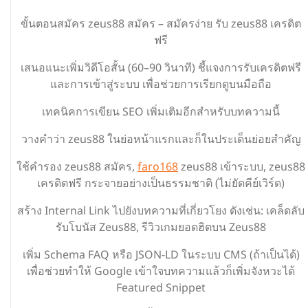
ขั้นตอนสมัคร zeus88 สมัคร – สมัครง่าย รับ zeus88 เครดิต
ฟรี
เสนอแนะเพิ่มวิดีโอสั้น (60–90 วินาที) ชี้แจงการรับเครดิตฟรี
และการเข้าสู่ระบบ เพื่อช่วยการเรียกดูบนมือถือ
เทคนิคการเขียน SEO เพิ่มเติมอีกสำหรับบทความนี้
วางคำว่า zeus88 ในย่อหน้าแรกและก็ในประเด็นย่อยสำคัญ
ใช้คำรอง zeus88 สมัคร,
faro168
zeus88 เข้าระบบ, zeus88
เครดิตฟรี กระจายอย่างเป็นธรรมชาติ (ไม่ยัดคีย์เวิร์ด)
สร้าง Internal Link ไปยังบทความที่เกี่ยวโยง ดังเช่น: เคล็ดลับ
รับโบนัส Zeus88, รีวิวเกมยอดฮิตบน Zeus88
เพิ่ม Schema FAQ หรือ JSON-LD ในระบบ CMS (ถ้าเป็นได้)
เพื่อช่วยทำให้ Google เข้าใจบทความแล้วก็เพิ่มจังหวะได้
Featured Snippet