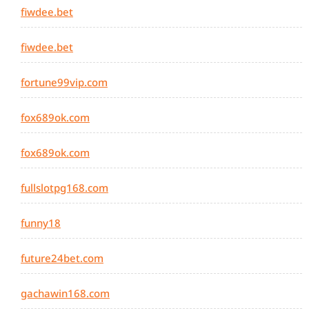
fiwdee.bet
fiwdee.bet
fortune99vip.com
fox689ok.com
fox689ok.com
fullslotpg168.com
funny18
future24bet.com
gachawin168.com