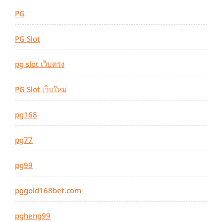
PG
PG Slot
pg slot เว็บตรง
PG Slot เว็บใหม่
pg168
pg77
pg99
pggold168bet.com
pgheng99