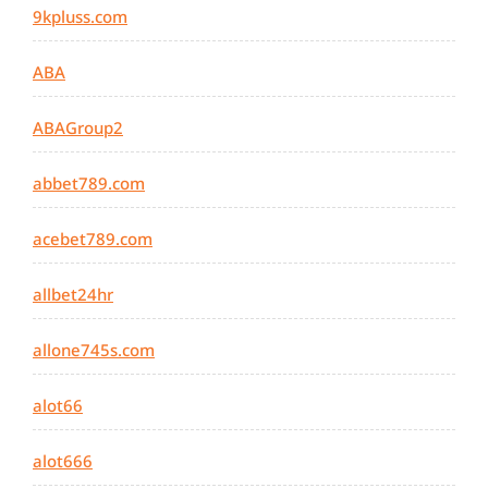
9kpluss.com
ABA
ABAGroup2
abbet789.com
acebet789.com
allbet24hr
allone745s.com
alot66
alot666