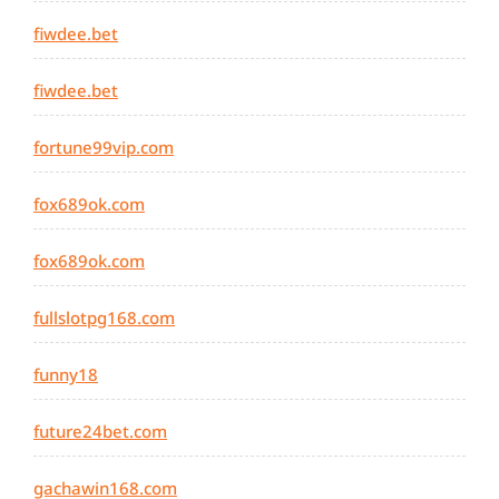
fiwdee.bet
fiwdee.bet
fortune99vip.com
fox689ok.com
fox689ok.com
fullslotpg168.com
funny18
future24bet.com
gachawin168.com