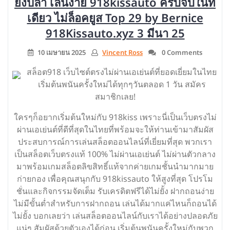
ยิงปลา เล่นง่าย 918kissauto ครบจบในที่
เดียว ไม่ล็อคยูส Top 29 by Bernice
918Kissauto.xyz 3 มีนา 25
10 เมษายน 2025
Vincent Ross
0 Comments
สล็อต918 เว็บไซต์ตรงไม่ผ่านเอเย่นต์ที่ยอดเยี่ยมในไทย
เริ่มต้นพนันครั้งใหม่ได้ทุกๆวันตลอด 1 วัน สมัคร
สมาชิกเลย!
ใครๆก็อยากเริ่มต้นใหม่กับ 918kiss เพราะนี่เป็นเว็บตรงไม่
ผ่านเอเย่นต์ที่ดีที่สุดในไทยที่พร้อมจะให้ท่านเข้ามาสัมผัส
ประสบการณ์การเล่นสล็อตออนไลน์ที่เยี่ยมที่สุด พวกเรา
เป็นสล็อตเว็บตรงแท้ 100% ไม่ผ่านเอเย่นต์ ไม่ผ่านตัวกลาง
มาพร้อมเกมสล็อตลิขสิทธิ์แท้จากค่ายเกมชั้นนำมากมาย
ก่ายกอง เพื่อคุณสนุกกับ 918kissauto ให้สูงที่สุด โปรโม
ชั่นและกิจกรรมจัดเต็ม รับเครดิตฟรีได้ไม่ยั้ง ฝากถอนง่าย
ไม่มีขั้นต่ำสำหรับการฝากถอน เล่นได้มากแค่ไหนก็ถอนได้
ไม่ยั้ง บอกเลยว่า เล่นสล็อตออนไลน์กับเราได้อย่างปลอดภัย
แน่ๆ สัมผัสด้วยตัวเองได้ก่อน เริ่มต้นพนันครั้งใหม่กับพวก