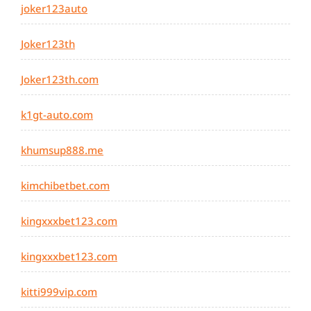
joker123auto
Joker123th
Joker123th.com
k1gt-auto.com
khumsup888.me
kimchibetbet.com
kingxxxbet123.com
kingxxxbet123.com
kitti999vip.com