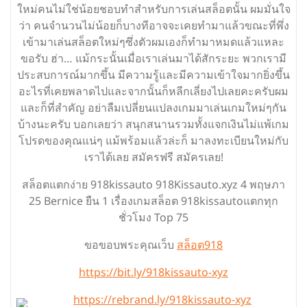
ใหม่คนไม่ใช่น้อยชอบทำสำหรับการเล่นสล็อตนั้น ผมมั่นใจ
ว่า คนจำนวนไม่น้อยก็บางทีอาจจะเคยทำมาแล้วขณะที่พึ่ง
เข้ามาเล่นสล็อตใหม่ๆซึ่งตัวผมเองก็ทำมาหมดแล้วแหละ
ขอรับ ฮ่า… แม้กระนั้นเมื่อเราเล่นมาได้สักระยะ พวกเรามี
ประสบการณ์มากขึ้น มีความรู้และมีความเข้าใจมากยิ่งขึ้น
อะไรที่เคยพลาดไปและจากนั้นก็หลีกเลี่ยงไปเลยคะครับผม
และก็ที่สำคัญ อย่าลืมเปลี่ยนแปลงเกมมาเล่นเกมใหม่ๆกัน
บ้างนะครับ บอกเลยว่า สนุกสนานรวมทั้งแจกเงินไม่แพ้เกม
โปรดของคุณแน่ๆ แม้พร้อมแล้วล่ะก็ มาลงทะเบียนใหม่กับ
เราได้เลย สมัครฟรี สมัครเลย!
สล็อตแตกง่าย 918kissauto 918Kissauto.xyz 4 พฤษภา
25 Bernice ยืน 1 เรื่องเกมสล็อต 918kissautoแตกทุก
ชั่วโมง Top 75
ขอขอบพระคุณเว็บ
สล็อต918
https://bit.ly/918kissauto-xyz
https://rebrand.ly/918kissauto-xyz