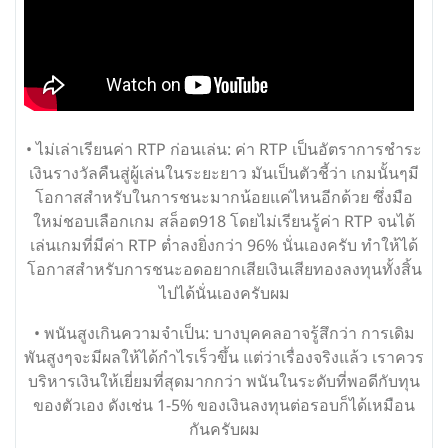
• ไม่เล่าเรียนค่า RTP ก่อนเล่น: ค่า RTP เป็นอัตราการชำระ
เงินรางวัลคืนสู่ผู้เล่นในระยะยาว มันเป็นตัวชี้ว่า เกมนั้นๆมี
โอกาสสำหรับในการชนะมากน้อยแค่ไหนอีกด้วย ซึ่งมือ
ใหม่ชอบเลือกเกม สล็อต918 โดยไม่เรียนรู้ค่า RTP จนได้
เล่นเกมที่มีค่า RTP ต่ำลงยิ่งกว่า 96% นั่นเองครับ ทำให้ได้
โอกาสสำหรับการชนะอดอยากเสียเงินเสียทองลงทุนทั้งสิ้น
ไปได้นั่นเองครับผม
• พนันสูงเกินความจำเป็น: บางบุคคลอาจรู้สึกว่า การเดิม
พันสูงๆจะมีผลให้ได้กำไรเร็วขึ้น แต่ว่าเรื่องจริงแล้ว เราควร
บริหารเงินให้เยี่ยมที่สุดมากกว่า พนันในระดับที่พอดีกับทุน
ของตัวเอง ดังเช่น 1-5% ของเงินลงทุนต่อรอบก็ได้เหมือน
กันครับผม