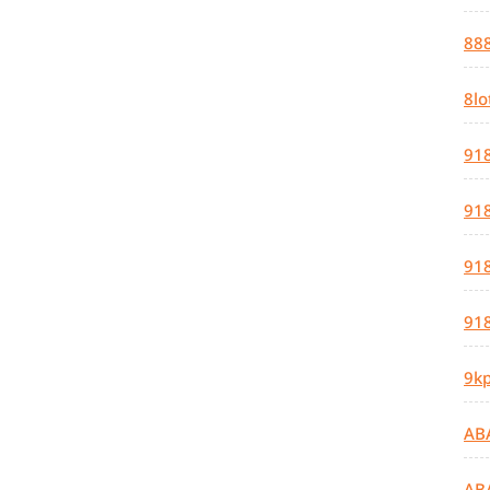
88
8lo
918
918
918
918
9kp
AB
AB