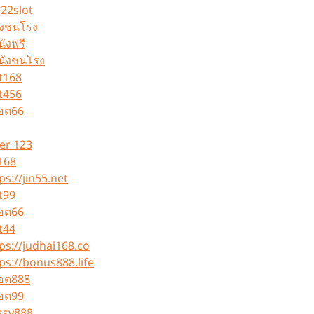
e22slot
ังชนโรง
นังฟรี
นังชนโรง
t168
t456
็อต66
er 123
168
ps://jin55.net
t99
็อต66
t44
ps://judhai168.co
ps://bonus888.life
็อต888
็อต99
ssy888