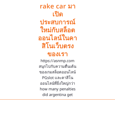
rake car มา
เปิด
ประสบการณ์
ใหม่กับสล็อต
ออนไลน์ในคา
สิโนเว็บตรง
ของเรา
https://asnmp.com
สนุกไปกับความตื่นเต้น
ของเกมสล็อตออนไลน์
PGslot และคาสิโน
ออนไลน์ที่ยิ่งใหญ่กว่า
how many penalties
did argentina get