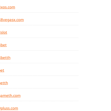
3xos.com
88vegasx.com
slot
8bet
8betth
bet
etth
gameth.com
9pluss.com