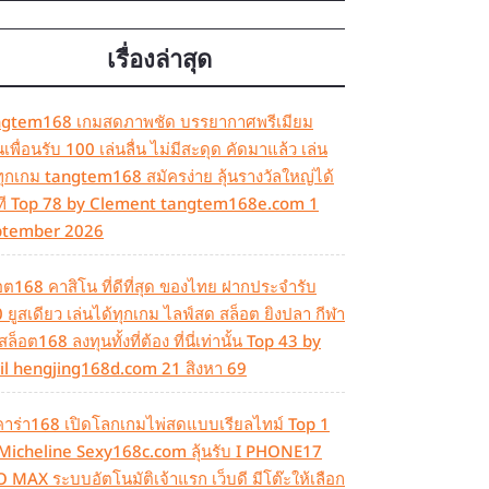
เรื่องล่าสุด
gtem168 เกมสดภาพชัด บรรยากาศพรีเมียม
เพื่อนรับ 100 เล่นลื่น ไม่มีสะดุด คัดมาแล้ว เล่น
ทุกเกม tangtem168 สมัครง่าย ลุ้นรางวัลใหญ่ได้
ที Top 78 by Clement tangtem168e.com 1
ptember 2026
อต168 คาสิโน ที่ดีที่สุด ของไทย ฝากประจำรับ
 ยูสเดียว เล่นได้ทุกเกม ไลฟ์สด สล็อต ยิงปลา กีฬา
สล็อต168 ลงทุนทั้งที่ต้อง ที่นี่เท่านั้น Top 43 by
il hengjing168d.com 21 สิงหา 69
าร่า168 เปิดโลกเกมไพ่สดแบบเรียลไทม์ Top 1
Micheline Sexy168c.com ลุ้นรับ I PHONE17
 MAX ระบบอัตโนมัติเจ้าแรก เว็บดี มีโต๊ะให้เลือก