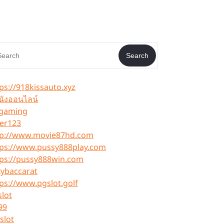
Search
ps://918kissauto.xyz
นังออนไลน์
 gaming
ker123
tp://www.movie87hd.com
tps://www.pussy888play.com
tps://pussy888win.com
xybaccarat
ps://www.pgslot.golf
lot
99
lslot