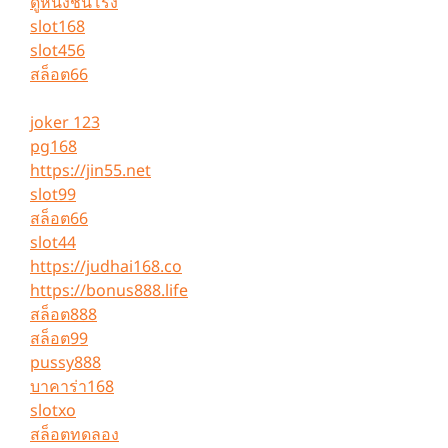
ดูหนังชนโรง
slot168
slot456
สล็อต66
joker 123
pg168
https://jin55.net
slot99
สล็อต66
slot44
https://judhai168.co
https://bonus888.life
สล็อต888
สล็อต99
pussy888
บาคาร่า168
slotxo
สล็อตทดลอง