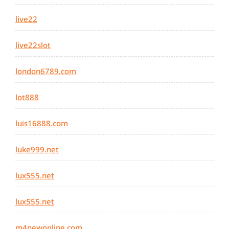
live22
live22slot
london6789.com
lot888
luis16888.com
luke999.net
lux555.net
lux555.net
m4newonline.com