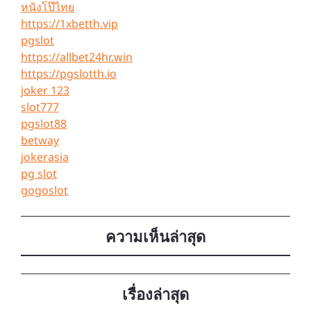
หนังโป๊ไทย
https://1xbetth.vip
pgslot
https://allbet24hr.win
https://pgslotth.io
joker 123
slot777
pgslot88
betway
jokerasia
pg slot
gogoslot
ความเห็นล่าสุด
เรื่องล่าสุด