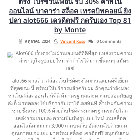
ตรง โปรชวนเพื่อน รับ 30% คาสิโน
ออนไลน์ บาคาร่า สล็อต เทรดบิทคอยน์ ยิง
ปลา alot666 เครดิตฟรี กดรับเอง Top 81
by Monte
9 ตุลาคม 2024
Vincent Ross
0 Comments
Alot666 เว็บตรงไม่ผ่านเอเย่นต์ที่ดีที่สุด แหล่งรวมความ
สำราญใจรูปแบบใหม่ ทำกำไรได้มากขึ้นแน่ๆ สมัคร
เลย!
alot66 มาแล้ว! สล็อตเว็บไซต์ตรงไม่ผ่านเอเย่นต์ที่เยี่ยม
ที่สุดขณะนี้ พร้อมให้บริการแล้วครับผม ถ้าคุณกำลังมอง
หาเว็บสล็อตออนไลน์ที่ดี มีมาตรฐานและความปลอดภัยอยู่
ล่ะก็ มาทดลองใช้บริการกับเราได้เลยทันที ค้ำประกันความ
ซาบซึ้งแน่ๆ 100% ด้วยเว็บไซต์ตรงมาตรฐานระดับโลก
แหล่งรวมเกมและความบันเทิงรูปแบบใหม่ เกมสล็อต
ออนไลน์มากกว่า 3,000 เกมบนเว็บ อัดแน่นไปด้วยเกม
คุณภาพเยอะแยะ มาพร้อม สล็อต เครดิตฟรี สนุกกับเกม