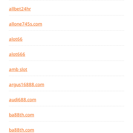
allbet24hr
allone745s.com
alot66
alot666
amb slot
argus16888.com
audi688.com
ba88th.com
ba88th.com