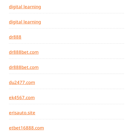
digital learning
digital learning
dr888
dr888bet.com
dr888bet.com
du2477.com
ek4567.com
erisauto.site
etbet16888.com