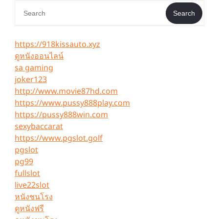
Search
https://918kissauto.xyz
ดูหนังออนไลน์
sa gaming
joker123
http://www.movie87hd.com
https://www.pussy888play.com
https://pussy888win.com
sexybaccarat
https://www.pgslot.golf
pgslot
pg99
fullslot
live22slot
หนังชนโรง
ดูหนังฟรี