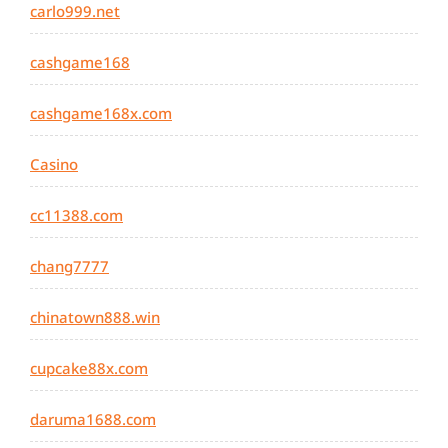
carlo999.net
cashgame168
cashgame168x.com
Casino
cc11388.com
chang7777
chinatown888.win
cupcake88x.com
daruma1688.com