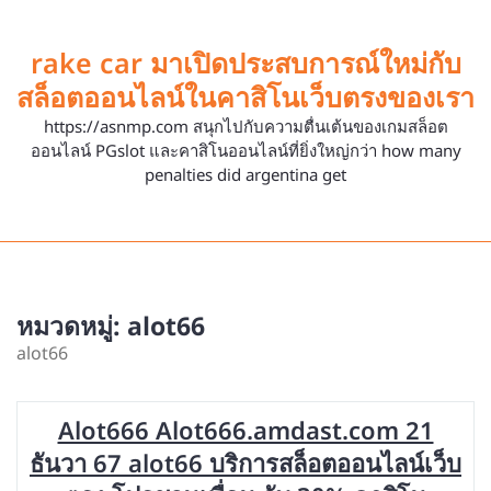
Skip
to
rake car มาเปิดประสบการณ์ใหม่กับ
content
สล็อตออนไลน์ในคาสิโนเว็บตรงของเรา
https://asnmp.com สนุกไปกับความตื่นเต้นของเกมสล็อต
ออนไลน์ PGslot และคาสิโนออนไลน์ที่ยิ่งใหญ่กว่า how many
penalties did argentina get
หมวดหมู่:
alot66
alot66
Alot666 Alot666.amdast.com 21
ธันวา 67 alot66 บริการสล็อตออนไลน์เว็บ