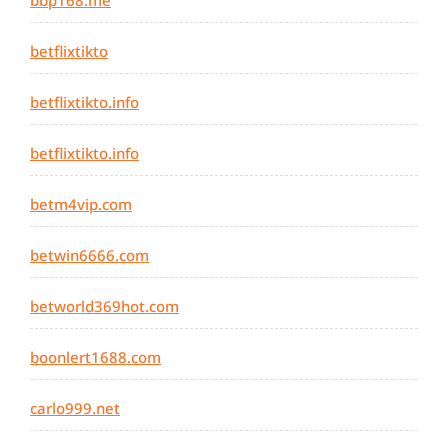
bbp168.me
betflixtikto
betflixtikto.info
betflixtikto.info
betm4vip.com
betwin6666.com
betworld369hot.com
boonlert1688.com
carlo999.net