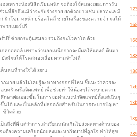
สมองเพราะน้องนิสิตเรียนหนัก จะต้องใช้สมองเยอะการรับ
12
ที่สึกถึงแม้ว่าจะกับร่างกาย ยกตัวอย่างเช่น ปลาทะเล มี
แก่ ผักโขม คะน้า บร็อคโคลี่ ช่วยในเรื่องของความจำ ผลไม้
16
ำพวกเบอร์ปรี่
บอร์ปรี่ ช่วยกระตุ้นสมอง รวมถึงอะโวคาโด ด้วย
168
องแอลกอฮอล์ เพราะว่านอกเหนือจากจะมีผลให้แฮงค์ ตื่นมา
18
ว ยังมีผลให้โรคสมองเสื่อมความจำไม่ดี
ห็นคนที่วางใจได้ ssru
18
กมากมาย แล้วไม่เคยรู้จะหาทางออกที่ไหน ชี้แนะว่าควรจะ
1x
่อแม่ครอบครัวหรือจิตแพทย์ เพื่อช่วยทำให้น้องๆได้ระบายความ
ศึกษาต่อเยอะขึ้น ในการขอคำแนะนำจิตแพทย์ตั้งแต่เนิ่นๆ
1xb
ิดขึ้นได้ และเป็นหลักที่ปลอดภัยสำหรับในการระบายปัญหา
ชีวิตด้วย
1x
อเป็นสิ่งที่ดี แต่ว่าการเล่าเรียนหนักเกินไปส่งผลทางด้านของ
นจะต้องความเครียดน้อยลงและหากิจบาปที่ถูกใจ ทำให้สุข
78