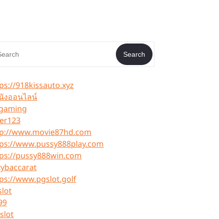
Search
ps://918kissauto.xyz
นังออนไลน์
 gaming
ker123
tp://www.movie87hd.com
tps://www.pussy888play.com
tps://pussy888win.com
xybaccarat
ps://www.pgslot.golf
lot
99
lslot