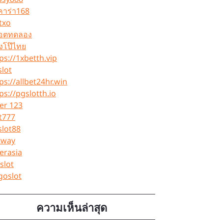
คาร่า168
txo
็อตทดลอง
งโป๊ไทย
ps://1xbetth.vip
lot
ps://allbet24hr.win
ps://pgslotth.io
er 123
t777
slot88
tway
erasia
slot
goslot
ความเห็นล่าสุด