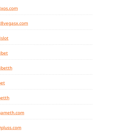
3xos.com
88vegasx.com
slot
8bet
8betth
bet
etth
gameth.com
9pluss.com