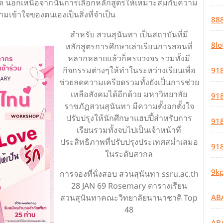
ด นอกเหนือจากนั้นการเลือกหลักสูตรให้เหมาะสมกับความ
เข้าใจของตนเองเป็นสิ่งที่จำเป็น
88
สำหรับ สวนสุนันทา เป็นสถาบันที่มี
8lo
หลักสูตรการศึกษาเล่าเรียนการสอนที่
หลากหลายแล้วก็ครบวงจร รวมทั้งมี
กิจกรรมต่างๆให้ทำในระหว่างเรียนเพื่อ
918
ช่วยลดความเครียดรวมทั้งยังเป็นการช่วย
เหลือสังคมได้อีกด้วย มหาวิทยาลัย
918
ราชภัฏสวนสุนันทา มีความตั้งอกตั้งใจ
ปรับปรุงให้นักศึกษาแฮปปี้สำหรับการ
918
เรียนรวมทั้งจบไปเป็นเจ้าหน้าที่
ประสิทธิภาพที่ปรับปรุงประเทศสม่ำเสมอ
918
ในระดับสากล
9kp
การจองที่นั่งสอบ สวนสุนันทา ssru.ac.th
28 JAN 69 Rosemary ตารางเรียน
AB
สวนสุนันทาคณะวิทยาลัยนานาชาติ Top
48
AB