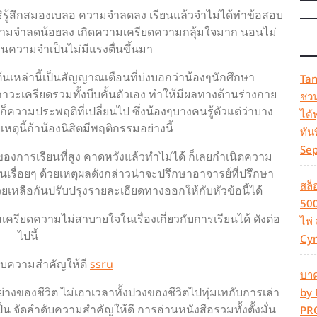
รู้สึกสมองเบลอ ความจำลดลง เรียนแล้วจำไม่ได้ทำข้อสอบ
าะความจำลดน้อยลง เกิดความเครียดความกลุ้มใจมาก นอนไม่
นความจำเป็นไม่มีแรงตื่นขึ้นมา
้นเหล่านี้เป็นสัญญาณเตือนที่บ่งบอกว่าน้องๆนักศึกษา
Tan
ภาวะเครียดรวมทั้งบีบคั้นตัวเอง ทำให้มีผลทางด้านร่างกาย
ชวน
วามประพฤติที่เปลี่ยนไป ซึ่งน้องๆบางคนรู้ตัวแต่ว่าบาง
ได้
หตุนี้ถ้าน้องนิสิตมีพฤติกรรมอย่างนี้
ทัน
Se
ของการเรียนที่สูง คาดหวังแล้วทำไม่ได้ ก็เลยกำเนิดความ
รื่อยๆ ด้วยเหตุผลดังกล่าวน่าจะปรึกษาอาจารย์ที่ปรึกษา
สล็
เหลือกันปรับปรุงรายละเอียดทางออกให้กับหัวข้อนี้ได้
500
รียดความไม่สาบายใจในเรื่องเกี่ยวกับการเรียนได้ ดังต่อ
ไพ่ 
ไปนี้
Cyr
นดับความสำคัญให้ดี
ssru
บาค
กอย่างของชีวิต ไม่เอาเวลาทั้งปวงของชีวิตไปทุ่มเทกับการเล่า
by 
็น จัดลำดับความสำคัญให้ดี การอ่านหนังสือรวมทั้งตั้งมั่น
PRO