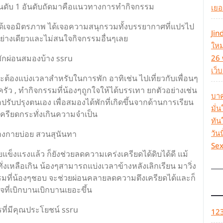
นอันดับ 1 อันดับถัดมาคือแนวทางการทำกิจกรรม
เยอ
ได้เจอมิตรภาพ ได้เจอความสนุกรวมทั้งบรรยากาศที่แปรไป
Jin
อย่างเดียวและไม่สนใจกิจกรรมอื่นๆเลย
ใหม
ักผ่อนสมองบ้าง ssru
26 
เว็
ต้องแบ่งเวลาสำหรับในการพัก อาทิเช่น ไปเที่ยวกับเพื่อนๆ
ครัว , ทำกิจกรรมที่น้องๆถูกใจให้ได้บรรเทา ยกตัวอย่างเช่น
บาค
ปรับปรุงตนเอง เพื่อสมองได้พักที่เกิดขึ้นจากด้านการเรียน
มั่
เครียดกระทั่งเกินความจำเป็น
ทัน
วัน
่างกายบ่อย สวนสุนันทา
Se
็งแรงแล้ว ก็ยังช่วยลดความเคร่งเครียดได้ดิบได้ดี แม้
เหลือเกิน น้องๆสามารถแบ่งเวลาข้างหลังเลิกเรียน มาวิ่ง
รรมที่น้องๆชอบ จะช่วยผ่อนคลายลดความตึงเครียดได้และก็
จที่เบิกบานเบิกบานเยอะขึ้น
ที่มีคุณประโยชน์ ssru
12