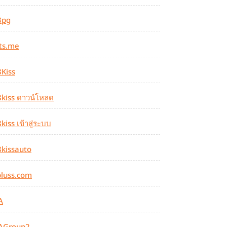
8pg
ts.me
Kiss
kiss ดาวน์โหลด
kiss เข้าสู่ระบบ
kissauto
luss.com
A
AGroup2