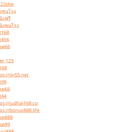
e22slot
ังชนโรง
นังฟรี
นังชนโรง
t168
t456
็อต66
er 123
168
ps://jin55.net
t99
็อต66
t44
ps://judhai168.co
ps://bonus888.life
็อต888
็อต99
ssy888