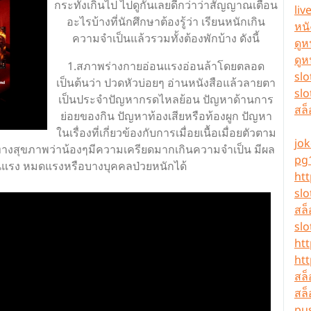
กระทั่งเกินไป ไปดูกันเลยดีกว่าว่าสัญญาณเตือน
liv
อะไรบ้างที่นักศึกษาต้องรู้ว่า เรียนหนักเกิน
หน
ความจำเป็นแล้วรวมทั้งต้องพักบ้าง ดังนี้
ดูห
ดูห
1.สภาพร่างกายอ่อนแรงอ่อนล้าโดยตลอด
slo
เป็นต้นว่า ปวดหัวบ่อยๆ อ่านหนังสือแล้วลายตา
slo
เป็นประจำปัญหากรดไหลย้อน ปัญหาด้านการ
สล
ย่อยของกิน ปัญหาท้องเสียหรือท้องผูก ปัญหา
ในเรื่องที่เกี่ยวข้องกับการเมื่อยเนื้อเมื่อยตัวตาม
jok
างสุขภาพว่าน้องๆมีความเครียดมากเกินความจำเป็น มีผล
pg
่อนแรง หมดแรงหรือบางบุคคลป่วยหนักได้
htt
slo
สล
slo
htt
htt
สล
สล
pu