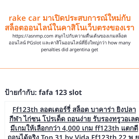
Skip
to
rake car มาเปิดประสบการณ์ใหม่กับ
content
สล็อตออนไลน์ในคาสิโนเว็บตรงของเรา
https://asnmp.com สนุกไปกับความตื่นเต้นของเกมสล็อต
ออนไลน์ PGslot และคาสิโนออนไลน์ที่ยิ่งใหญ่กว่า how many
penalties did argentina get
ป้ายกำกับ:
fafa 123 slot
Ff123th ลอตเตอร์รี่ สล็อต บาคาร่า ยิงปลา
กีฬา ไก่ชน โปรเด็ด ถอนง่าย รับรองทรูวอเลต
มีเกมให้เลือกกว่า 4,000 เกม ff123th แตกดี
ถอนได้จริง Top 31 by Vida Ff123th 22 พ.ย