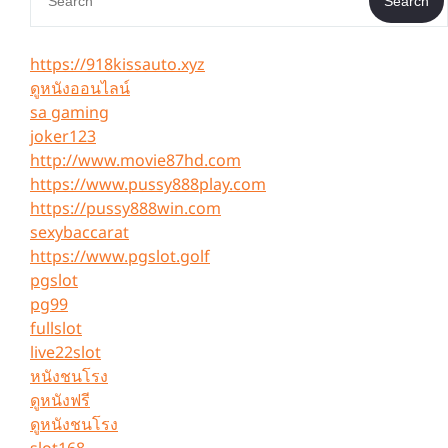
Search
https://918kissauto.xyz
ดูหนังออนไลน์
sa gaming
joker123
http://www.movie87hd.com
https://www.pussy888play.com
https://pussy888win.com
sexybaccarat
https://www.pgslot.golf
pgslot
pg99
fullslot
live22slot
หนังชนโรง
ดูหนังฟรี
ดูหนังชนโรง