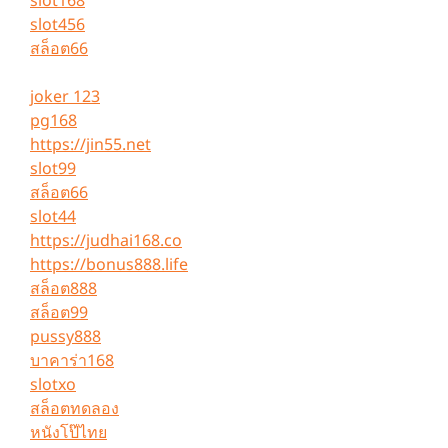
slot168
slot456
สล็อต66
joker 123
pg168
https://jin55.net
slot99
สล็อต66
slot44
https://judhai168.co
https://bonus888.life
สล็อต888
สล็อต99
pussy888
บาคาร่า168
slotxo
สล็อตทดลอง
หนังโป๊ไทย