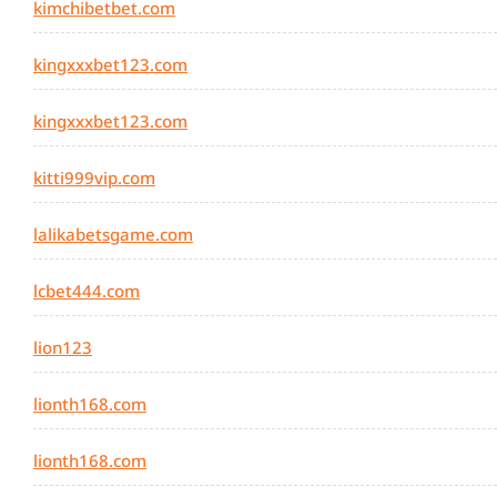
kimchibetbet.com
kingxxxbet123.com
kingxxxbet123.com
kitti999vip.com
lalikabetsgame.com
lcbet444.com
lion123
lionth168.com
lionth168.com