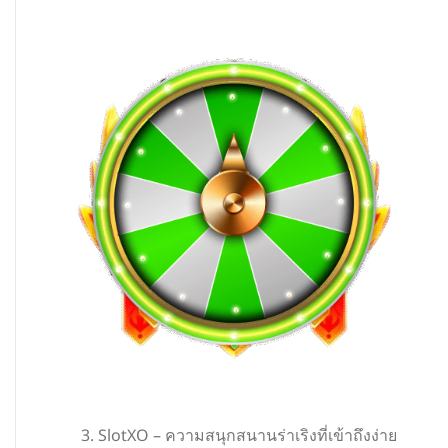
3. SlotXO – ความสนุกสนานร่าเริงที่เข้าถึงง่าย