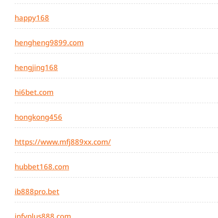
happy168
hengheng9899.com
hengjing168
hi6bet.com
hongkong456
https://www.mfj889xx.com/
hubbet168.com
ib888pro.bet
infyplus888.com