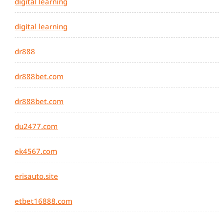
digital learning
digital learning
dr888
dr888bet.com
dr888bet.com
du2477.com
ek4567.com
erisauto.site
etbet16888.com