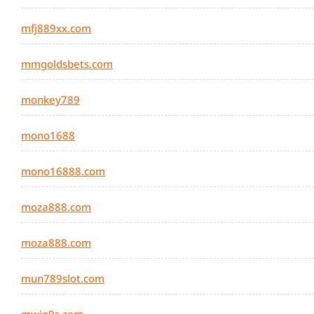
mfj889xx.com
mmgoldsbets.com
monkey789
mono1688
mono16888.com
moza888.com
moza888.com
mun789slot.com