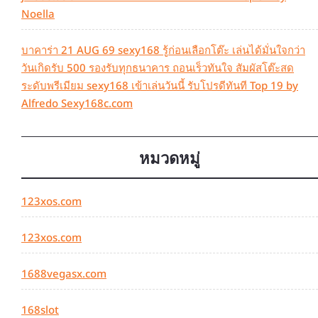
Noella
บาคาร่า 21 AUG 69 sexy168 รู้ก่อนเลือกโต๊ะ เล่นได้มั่นใจกว่า
วันเกิดรับ 500 รองรับทุกธนาคาร ถอนเร็วทันใจ สัมผัสโต๊ะสด
ระดับพรีเมียม sexy168 เข้าเล่นวันนี้ รับโปรดีทันที Top 19 by
Alfredo Sexy168c.com
หมวดหมู่
123xos.com
123xos.com
1688vegasx.com
168slot