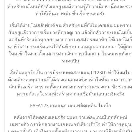
สำหรับคนไหนที่ยังลังเลอยู่ ผมมีความรู้สึกว่าเนื้อหานี้คงจะช่ว
ทำให้เห็นภาพเพิ่มขึ้นเรื่อยๆนะครับ
เริ่มได้ง่าย ไม่สลับซับซ้อน สำหรับคนที่ยังไม่เคยเล่น ผมทราบ
กันอยู่แล้วว่าการเริ่มบางทีอาจดูยาก แล้วก็กลัวว่าจะเล่นไม่เป็
แต่อันที่จริงแล้วทุกอย่างง่ายดาย แค่สมัครสมาชิก ใช้เวลาไม่กี
นาที ก็สามารถเริ่มเล่นได้ทันที ระบบเกมถูกออกแบบมาให้ผู้เล่
ใหม่เข้าใจง่าย ตั้งแต่การฝากเงิน การเลือกเกม ไปจนกระทั่งก
รกดสปิน
สิ่งที่ผมถูกใจเป็น การมีระบบทดสอบเล่น ff123th ทำให้ผมไม่
ต้องเสี่ยงลงทุนก่อนก็ได้ลองเล่นเกมจริงๆเข้าใจขั้นตอนการจ่า
เงิน ฟีเจอร์ต่างๆรวมทั้งแนวทางการทำงานของเกม ซึ่งช่วยลด
ความกังวลใจรวมทั้งสร้างความเชื่อมั่นก่อนลงเงินจริง
FAFA123 เกมสนุก เล่นเพลิดเพลิน ไม่เบื่อ
หลังจากได้ทดลองเล่นจริง ผมพบว่าแต่ละเกมมีเอกลักษณ์
เฉพาะตัว กราฟิกสวยงามเอฟเฟกต์เสียงเร้าใจ ทำให้การหมุน
แต่ละครั้งบันเทิงใจรวมทั้งเพลินมากมาย บางเกมมีฟีเจอร์โบนั