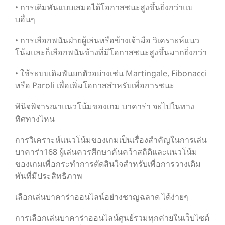
• การเดิมพันแบบเสมอได้โอกาสชนะสูงขึ้นยิ่งกว่าแบ
บอื่นๆ
• การเลือกพนันฝ่ายผู้เล่นหรือข้างเจ้ามือ วิเคราะห์แนว
โน้มและก็เลือกพนันข้างที่มีโอกาสชนะสูงขึ้นมากยิ่งกว่า
• ใช้ระบบเดิมพันยกตัวอย่างเช่น Martingale, Fibonacci
หรือ Paroli เพื่อเพิ่มโอกาสสำหรับเพื่อการชนะ
พินิจพิจารณาแนวโน้มของเกม บาคาร่า จะไปในทาง
ทิศทางไหน
การวิเคราะห์แนวโน้มของเกมเป็นเรื่องสำคัญในการเล่น
บาคาร่า168 ผู้เล่นควรศึกษาค้นคว้าสถิติและแนวโน้ม
ของเกมเพื่อกระทำการตัดสินใจสำหรับเพื่อการวางเดิม
พันที่มีประสิทธิภาพ
เลือกเล่นบาคาร่าออนไลน์อย่างชาญฉลาด ได้ง่ายๆ
การเลือกเล่นบาคาร่าออนไลน์ศูนย์รวมทุกค่ายในเว็บไซต์