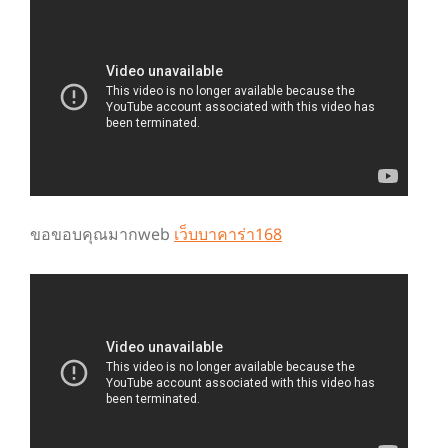
ขอขอบคุณมากweb
เว็บบาคาร่า168