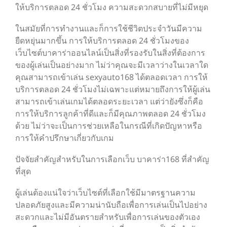
ให้บริการตลอด 24 ชั่วโมง ความสะดวกสบายที่ไม่มีหยุด
ในสมัยที่การทำงานและก็การใช้ชีวิตประจำวันมีความ
ยืดหยุ่นมากขึ้น การให้บริการตลอด 24 ชั่วโมงของ
เว็บไซต์บาคาร่าออนไลน์เป็นสิ่งที่รองรับในสิ่งที่ต้องการ
ของผู้เล่นเป็นอย่างมาก ไม่ว่าคุณจะมีเวลาว่างในเวลาใด
คุณสามารถเข้าเล่น sexyauto168 ได้ตลอดเวลา การให้
บริการตลอด 24 ชั่วโมงไม่เฉพาะแต่หมายถึงการให้ผู้เล่น
สามารถเข้าเล่นเกมได้ตลอดระยะเวลา แต่ว่ายังซึ่งก็คือ
การให้บริการลูกค้าที่ดีและก็มีคุณภาพตลอด 24 ชั่วโมง
ด้วย ไม่ว่าจะเป็นการช่วยเหลือในกรณีที่เกิดปัญหาหรือ
การให้คำปรึกษาเกี่ยวกับเกม
ปัจจัยสำคัญสำหรับในการเลือกเว็บ บาคาร่า168 ที่สำคัญ
ที่สุด
ผู้เล่นต้องแน่ใจว่าเว็บไซต์ที่เลือกใช้มีมาตรฐานความ
ปลอดภัยสูงและมีความน่านับถือเพื่อการเล่นเป็นไปอย่าง
สะดวกและไม่มีอันตรายสำหรับเพื่อการเล่นของตัวเอง