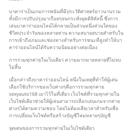
บาคาร่าเป็นเกมการพนันที่มีประวัติศาสตร์ยาวนานรวม
ทั้งมีการปรับปรุงมาเรื่อยๆจนกระทั่งยุคดิจิทัลนี้ ซึ่งการ
เล่นบาคาร่าออนไลน์ได้กลายเป็นส่วนหนึ่งส่วนใดของ
ชีวิตประจำวันของหลายท่าน ความสบายสบายสำหรับใน
การเข้าถึงเกมและช่องทางสำหรับการชนะที่สูงทำให้บา
คาร่าออนไลน์ได้รับความนิยมอย่างต่อเนื่อง
การรวมทุกค่ายในเว็บเดียว ความมากมายหลายที่ไม่จบ
ไม่สิ้น
เมื่อกล่าวถึงบาคาร่าออนไลน์ หนึ่งในเหตุที่ทำให้ผู้เล่น
เลือกใช้บริการของเว็บต่างๆคือการรวมทุกค่าย
sexyauto168 เอาไว้ในที่เดียว เว็บไซต์ที่รวมทุกค่ายใน
เว็บไซต์เดียวช่วยให้ผู้เล่นสามารถเลือกเล่นเกมจากค่าย
ต่างๆได้ตามความชอบ โดยไม่ต้องเสียเวลาสำหรับเพื่อ
การเปลี่ยนเว็บไซต์หรือสร้างบัญชีใหม่หลายๆบัญชี
จุดเด่นของการรวมทุกค่ายในเว็บไซต์เดียว