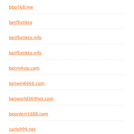
bbp168.me
betflixtikto
betflixtikto.info
betflixtikto.info
betm4vip.com
betwin6666.com
betworld369hot.com
boonlert1688.com
carlo999.net