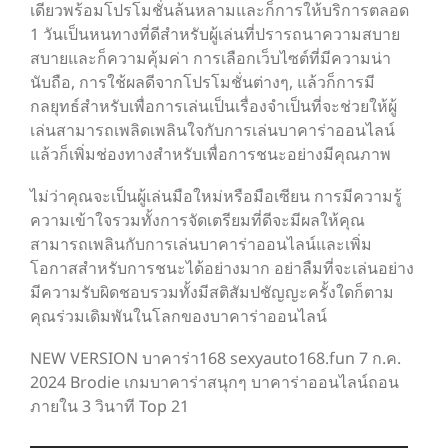
เดียวพร้อมโปรโมชั่นล้นหลามและก็การให้บริการตลอด
1 วันเป็นหนทางที่ดีสำหรับผู้เล่นที่ปรารถนาความสบาย
สบายและก็ความคุ้มค่า การเลือกเว็บไซต์ที่มีความน่า
นับถือ, การใช้ผลดีจากโปรโมชั่นต่างๆ, แล้วก็การมี
กลยุทธ์สำหรับเพื่อการเล่นเป็นเรื่องจำเป็นที่จะช่วยให้ผู้
เล่นสามารถเพลิดเพลินใจกับการเล่นบาคาร่าออนไลน์
แล้วก็เพิ่มช่องทางสำหรับเพื่อการชนะอย่างมีคุณภาพ
ไม่ว่าคุณจะเป็นผู้เล่นมือใหม่หรือมือเซียน การมีความรู้
ความเข้าใจรวมทั้งการจัดเตรียมที่ดีจะมีผลให้คุณ
สามารถเพลินกับการเล่นบาคาร่าออนไลน์และเพิ่ม
โอกาสสำหรับการชนะได้อย่างมาก อย่าลืมที่จะเล่นอย่าง
มีความรับผิดชอบรวมทั้งมีสติสัมปชัญญะครั้งใดก็ตาม
คุณร่วมเดิมพันในโลกของบาคาร่าออนไลน์
NEW VERSION บาคาร่า168 sexyauto168.fun 7 ก.ค.
2024 Brodie เกมบาคาร่าสนุกๆ บาคาร่าออนไลน์ถอน
ภายใน 3 วินาที Top 21