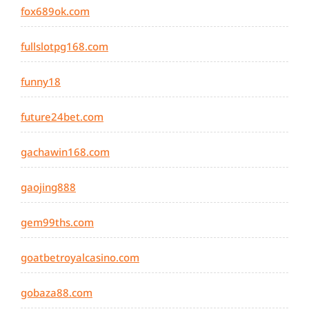
fox689ok.com
fullslotpg168.com
funny18
future24bet.com
gachawin168.com
gaojing888
gem99ths.com
goatbetroyalcasino.com
gobaza88.com