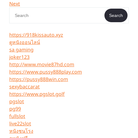
Post
Next
Next
เรื่อง
Post
Search
https://918kissauto.xyz
ดูหนังออนไลน์
sa gaming
joker123
http://www.movie87hd.com
https://www.pussy888play.com
https://pussy888win.com
sexybaccarat
https://www.pgslot.golf
pgslot
pg99
fullslot
live22slot
หนังชนโรง