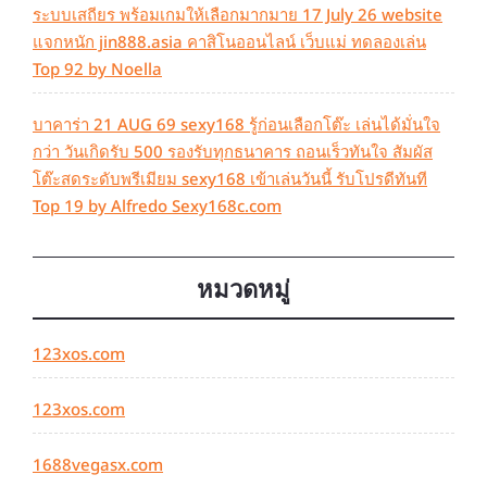
ระบบเสถียร พร้อมเกมให้เลือกมากมาย 17 July 26 website
แจกหนัก jin888.asia คาสิโนออนไลน์ เว็บแม่ ทดลองเล่น
Top 92 by Noella
บาคาร่า 21 AUG 69 sexy168 รู้ก่อนเลือกโต๊ะ เล่นได้มั่นใจ
กว่า วันเกิดรับ 500 รองรับทุกธนาคาร ถอนเร็วทันใจ สัมผัส
โต๊ะสดระดับพรีเมียม sexy168 เข้าเล่นวันนี้ รับโปรดีทันที
Top 19 by Alfredo Sexy168c.com
หมวดหมู่
123xos.com
123xos.com
1688vegasx.com