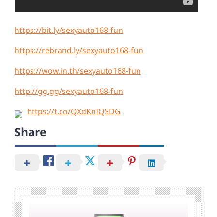
https://bit.ly/sexyauto168-fun
https://rebrand.ly/sexyauto168-fun
https://wow.in.th/sexyauto168-fun
http://gg.gg/sexyauto168-fun
https://t.co/QXdKnIQSDG
Share