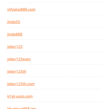
infyplus888.com
Jinda55
jinda888
Joker123
joker123auto
Joker123th
Joker123th.com
k1gt-auto.com
khumsup888.me