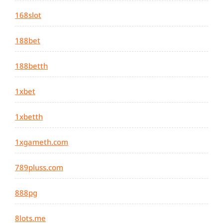
168slot
188bet
188betth
1xbet
1xbetth
1xgameth.com
789pluss.com
888pg
8lots.me