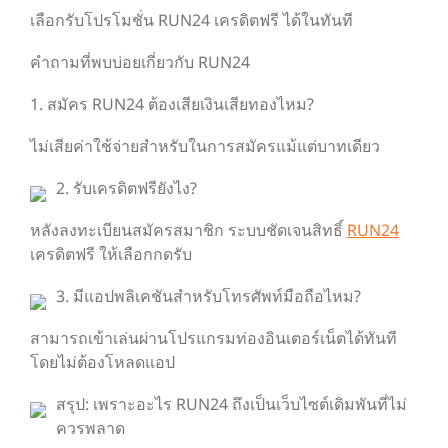
เลือกรับโปรโมชั่น RUN24 เครดิตฟรี ได้ในทันที
คำถามที่พบบ่อยเกี่ยวกับ RUN24
1. สมัคร RUN24 ต้องเสียเงินเสียทองไหม?
ไม่เสียค่าใช้จ่ายสำหรับในการสมัครแม้แต่บาทเดียว
2. รับเครดิตฟรียังไง?
หลังลงทะเบียนสมัครสมาชิก ระบบชัดเจนสิทธิ์
RUN24
เครดิตฟรี ให้เลือกกดรับ
3. มีแอปพลิเคชันสำหรับโทรศัพท์มือถือไหม?
สามารถเข้าเล่นผ่านโปรแกรมท่องอินเตอร์เน็ตได้ทันที
โดยไม่ต้องโหลดแอป
สรุป: เพราะอะไร RUN24 ถึงเป็นเว็บไซต์เดิมพันที่ไม่
ควรพลาด