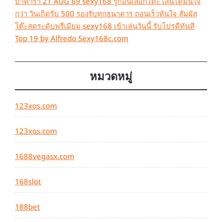
บาคาร่า 21 AUG 69 sexy168 รู้ก่อนเลือกโต๊ะ เล่นได้มั่นใจ
กว่า วันเกิดรับ 500 รองรับทุกธนาคาร ถอนเร็วทันใจ สัมผัส
โต๊ะสดระดับพรีเมียม sexy168 เข้าเล่นวันนี้ รับโปรดีทันที
Top 19 by Alfredo Sexy168c.com
หมวดหมู่
123xos.com
123xos.com
1688vegasx.com
168slot
188bet