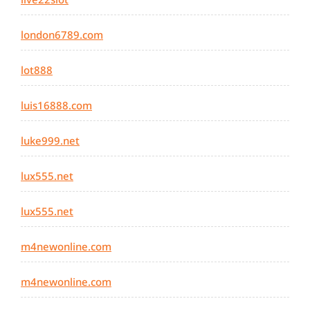
london6789.com
lot888
luis16888.com
luke999.net
lux555.net
lux555.net
m4newonline.com
m4newonline.com