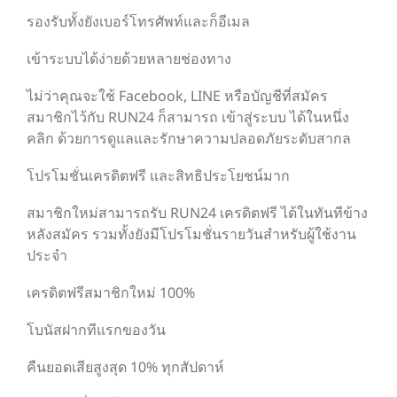
รองรับทั้งยังเบอร์โทรศัพท์และก็อีเมล
เข้าระบบได้ง่ายด้วยหลายช่องทาง
ไม่ว่าคุณจะใช้ Facebook, LINE หรือบัญชีที่สมัคร
สมาชิกไว้กับ RUN24 ก็สามารถ เข้าสู่ระบบ ได้ในหนึ่ง
คลิก ด้วยการดูแลและรักษาความปลอดภัยระดับสากล
โปรโมชั่นเครดิตฟรี และสิทธิประโยชน์มาก
สมาชิกใหม่สามารถรับ RUN24 เครดิตฟรี ได้ในทันทีข้าง
หลังสมัคร รวมทั้งยังมีโปรโมชั่นรายวันสำหรับผู้ใช้งาน
ประจำ
เครดิตฟรีสมาชิกใหม่ 100%
โบนัสฝากทีแรกของวัน
คืนยอดเสียสูงสุด 10% ทุกสัปดาห์