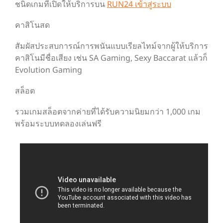
ชนิดเกมที่เปิดให้บริการบน
RUN24 เข้าสู่ระบบ
คาสิโนสด
สัมผัสประสบการณ์การพนันแบบเรียลไทม์จากผู้ให้บริการ
คาสิโนมีชื่อเสียง เช่น SA Gaming, Sexy Baccarat แล้วก็
Evolution Gaming
สล็อต
รวมเกมสล็อตจากค่ายที่ได้รับความนิยมกว่า 1,000 เกม
พร้อมระบบทดลองเล่นฟรี