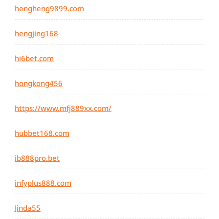
hengheng9899.com
hengjing168
hi6bet.com
hongkong456
https://www.mfj889xx.com/
hubbet168.com
ib888pro.bet
infyplus888.com
Jinda55