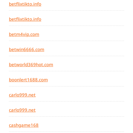
betflixtikto.info
betflixtikto.info
betm4vip.com
betwin6666.com
betworld369hot.com
boonlert1688.com
carlo999.net
carlo999.net
cashgame168