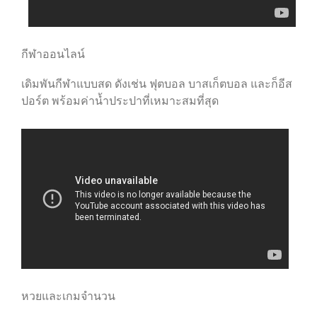
กีฬาออนไลน์
เดิมพันกีฬาแบบสด ดังเช่น ฟุตบอล บาสเก็ตบอล และก็อีส
ปอร์ต พร้อมค่าน้ำประปาที่เหมาะสมที่สุด
หวยและเกมจำนวน