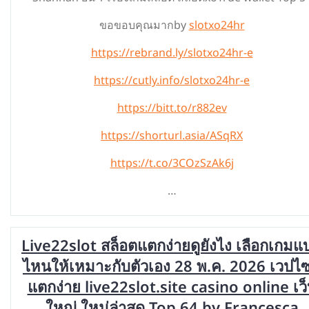
ขอขอบคุณมากby
slotxo24hr
https://rebrand.ly/slotxo24hr-e
https://cutly.info/slotxo24hr-e
https://bitt.to/r882ev
https://shorturl.asia/ASqRX
https://t.co/3COzSzAk6j
…
Live22slot สล็อตแตกง่ายดูยังไง เลือกเกมแ
ไหนให้เหมาะกับตัวเอง 28 พ.ค. 2026 เวปไซ
แตกง่าย live22slot.site casino online เว
ใหญ่ ใหม่ล่าสุด Top 64 by Francesca