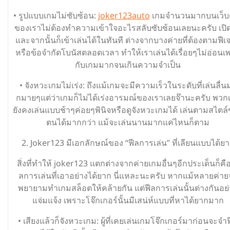
• รูปแบบเกมไม่ซับซ้อน:
joker123auto
เกมจำนวนมากบนเว็บ
ของเราไม่ต้องทำความเข้าใจอะไรสลับซับซ้อนเลยนะครับ เปิ
และจากนั้นก็เข้าเล่นได้ในทันที ต่างจากบางค่ายที่ต้องตามฟีเจ
หรือข้อจำกัดโบนัสตลอดเวลา ทำให้เราเล่นได้เรื่อยๆไม่อ่อนเพ
กับเกมมากจนเกินความจำเป็น
• จังหวะเกมไม่เร่ง: ถึงแม้เกมจะมีความเร็วในระดับที่เล่นลื่น
กมายๆแต่ว่าเกมก็ไม่ได้เร่งอารมณ์ของเราเลยจ๊านะครับ พวก
ยังคงเล่นแบบช้าๆค่อยๆพินิจหรือดูจังหวะเกมได้ เล่นตามสไตล
ตนได้มากกว่า แม้จะเล่นนานมากแค่ไหนก็ตาม
2. Joker123 มีเอกลักษณ์ของ “ฟีลการเล่น” ที่เลียนแบบได้ย
สิ่งที่ทำให้ joker123 แตกต่างจากค่ายเกมอื่นๆอีกประเด็นก็คือ
ลการเล่นที่เอาอย่างได้ยาก นี่แหละนะครับ หากแม้หลายค่าย
พยายามทำเกมสล็อตให้คล้ายกัน แต่ฟีลการเล่นนั้นต่างกันอย่
แจ่มแจ้ง เพราะโจ๊กเกอร์นั้นมีเสน่ห์แบบที่หาได้ยากมาก
• เสียงแล้วก็จังหวะเกม: ผู้ที่เคยเล่นเกมโจ๊กเกอร์มาก่อนจะจำ