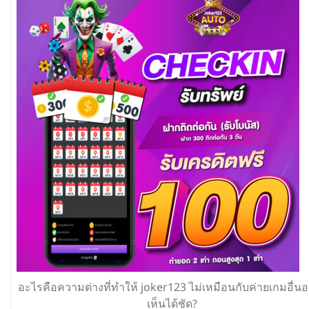
อะไรคือความต่างที่ทำให้ joker123 ไม่เหมือนกับค่ายเกมอื่นอ
เห็นได้ชัด?