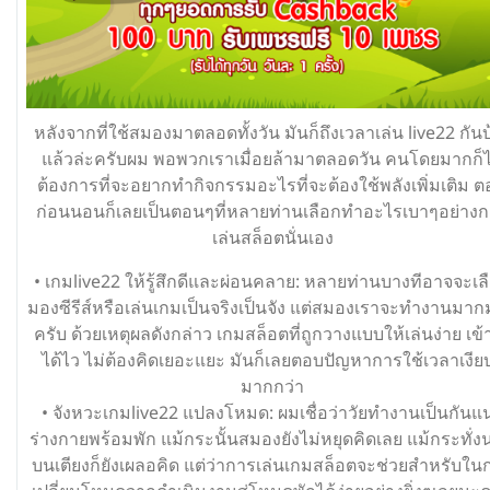
หลังจากที่ใช้สมองมาตลอดทั้งวัน มันก็ถึงเวลาเล่น live22 กันบ
แล้วล่ะครับผม พอพวกเราเมื่อยล้ามาตลอดวัน คนโดยมากก็ไ
ต้องการที่จะอยากทำกิจกรรมอะไรที่จะต้องใช้พลังเพิ่มเติม 
ก่อนนอนก็เลยเป็นตอนๆที่หลายท่านเลือกทำอะไรเบาๆอย่าง
เล่นสล็อตนั่นเอง
• เกมlive22 ให้รู้สึกดีและผ่อนคลาย: หลายท่านบางทีอาจจะเล
มองซีรีส์หรือเล่นเกมเป็นจริงเป็นจัง แต่สมองเราจะทำงานมา
ครับ ด้วยเหตุผลดังกล่าว เกมสล็อตที่ถูกวางแบบให้เล่นง่าย เข้
ได้ไว ไม่ต้องคิดเยอะแยะ มันก็เลยตอบปัญหาการใช้เวลาเงีย
มากกว่า
• จังหวะเกมlive22 แปลงโหมด: ผมเชื่อว่าวัยทำงานเป็นกันแน
ร่างกายพร้อมพัก แม้กระนั้นสมองยังไม่หยุดคิดเลย แม้กระทั่
บนเตียงก็ยังเผลอคิด แต่ว่าการเล่นเกมสล็อตจะช่วยสำหรับใน