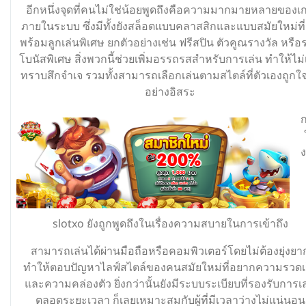
อีกหนึ่งจุดที่คนไม่ใช่น้อยพูดถึงคือความมากมายหลายของเ
ภายในระบบ ซึ่งมีทั้งยังสล็อตแบบคลาสสิกและแบบสมัยใหม่ที
พร้อมลูกเล่นพิเศษ ยกตัวอย่างเช่น ฟรีสปิน ตัวคูณรางวัล หรือ
โบนัสพิเศษ สิ่งพวกนี้ช่วยเพิ่มอรรถรสสำหรับการเล่น ทำให้ไม
ทราบสึกจำเจ รวมทั้งสามารถเลือกเล่นตามสไตล์ที่ตัวเองถูกใจ
อย่างอิสระ
slotxo ยังถูกพูดถึงในเรื่องความสบายในการเข้าถึง
สามารถเล่นได้ผ่านมือถือหรือคอมพิวเตอร์โดยไม่ต้องยุ่งยา
ทำให้ตอบปัญหาไลฟ์สไตล์ของคนสมัยใหม่ที่อยากความรวดเ
และความคล่องตัว ยิ่งกว่านั้นยังมีระบบระเบียบที่รองรับการเ
ตลอดระยะเวลา ก็เลยเหมาะสมกับผู้ที่มีเวลาว่างไม่แน่นอน