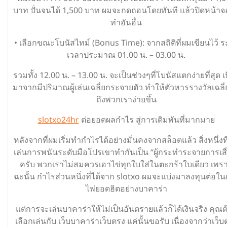
บาท ปั่นจนได้ 1,500 บาท ผมจะกดถอนโดยทันที แล้วปิดหน้า
ทำอันอื่น
• เลือกขณะโบนัสไทม์ (Bonus Time): จากสถิติที่ผมเขียนไว้ 
เวลาประมาณ 01.00 น. – 03.00 น.
รวมทั้ง 12.00 น. – 13.00 น. จะเป็นช่วงๆที่โบนัสแตกง่ายที่สุด เน
มาจากมีปริมาณผู้เล่นเฉลี่ยกระจายตัว ทำให้ตัวหารรางวัลเฉลี
ถึงพวกเราง่ายขึ้น
slotxo24hr
ต่อยอดผลกำไร สู่การเดิมพันที่มากมาย
หลังจากที่ผมเริ่มทำกำไรได้อย่างมั่นคงจากสล็อตแล้ว สิ่งหนึ่งที
เล่นการพนันระดับมือโปรเขาทำกันเป็น “ผู้กระทำระจายการเสี
ครับ พวกเราไม่สมควรเอาไข่ทุกใบใส่ในตะกร้าใบเดียว เพร
ฉะนั้น กำไรส่วนหนึ่งที่ได้จาก slotxo ผมจะแบ่งมาลงทุนต่อใ
ไพ่ยอดฮิตอย่างบาคาร่า
แต่การจะเล่นบาคาร่าให้ไม่เป็นอันตรายแล้วก็ได้เงินจริง คุณต
เลือกเล่นกับ เว็บบาคาร่าเว็บตรง แค่นั้นขอรับ เนื่องจากว่าเว็บ