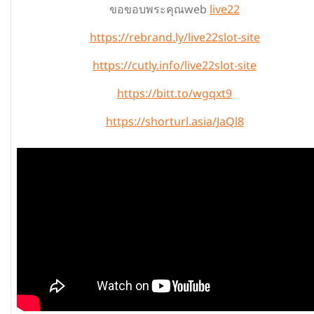
ขอขอบพระคุณweb
live22
https://rebrand.ly/live22slot-site
https://cutly.info/live22slot-site
https://bitt.to/wgqxt9
https://shorturl.asia/JaQl8