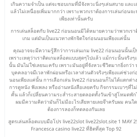
เกินความจำเป็น แต่จะชอบเกมที่มีจังหวะนิ่งๆเล่นสบาย และเ
แล้วไม่เหนื่อยเพิ่มมากกว่า เพราะพวกเราต้องการเล่นก่อนจะ
เพียงเท่านั้นครับ
การเล่นสล็อตกับ live22 ก่อนนอนมิได้หมายความว่าพวกเราต
เกม แต่มันเป็นแนวทางพักจิตใจก่อนนอนเพียงแค่นั้น
คุณอาจจะมีความรู้สึกว่าการเล่นเกม live22 ก่อนนอนนั้นเป็
เพราะเหตุว่าเราติดเกมสล็อตแบบสุดๆไปแล้ว แม้กระนั้นจริงๆแ
นั้น มันไม่ใช่เลยนะครับ เพราะมันอยู่ที่จังหวะชีวิตมากยิ่งกว่า
บุคคลอาจมีเวลาพักผ่อนหรือเวลาส่วนตัวจริงๆเพียงแค่ช่วงก่
นอนเพียงแค่นั้น การเลือกเล่น live22 ก่อนนอนก็ไม่ได้แตกต่าง
การดูหนัง ฟังเพลง หรืออ่านหนังสือเลยครับ กิจกรรมเบาๆที่ไม่
คั้น แล้วก็เปลี่ยนความระส่ำระสายตลอดทั้งวันเข้าสู่โหมดพัก
ผมมีความคิดว่ามันก็ไม่มีอะไรเสียหายเลยจ๊าครับผม คนใด
ต้องการลองก็ทดลองกันเลย
สูตรเล่นสล็อตแบบมือโปร live22slot live22slot.site 1 MAY 
Francesca casino live22 ที่ฮิตที่สุด Top 92