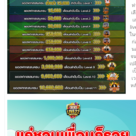
ท
เล
เ
li
ใน
ก
น
จน
เปล
เ
เ
หล