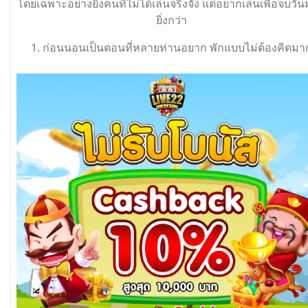
โดยเฉพาะอย่างยิ่งคนที่ไม่ได้เล่นจริงจัง แต่อยากเล่นเพื่อจบวั
ยิ่งกว่า
1. ก่อนนอนเป็นตอนที่หลายท่านอยาก พักแบบไม่ต้องคิดมา