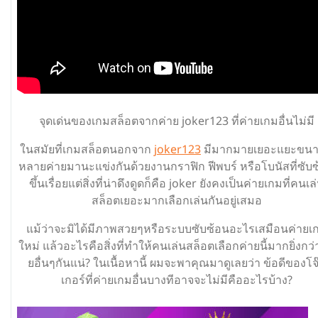
จุดเด่นของเกมสล็อตจากค่าย joker123 ที่ค่ายเกมอื่นไม่มี
ในสมัยที่เกมสล็อตนอกจาก
joker123
มีมากมายเยอะแยะขนาด
หลายค่ายมานะแข่งกันด้วยงานกราฟิก ฟีพบร์ หรือโบนัสที่ซับ
ขึ้นเรื่อยแต่สิ่งที่น่าดึงดูดก็คือ joker ยังคงเป็นค่ายเกมที่คนเล
สล็อตเยอะมากเลือกเล่นกันอยู่เสมอ
แม้ว่าจะมิได้มีภาพสวยๆหรือระบบซับซ้อนอะไรเสมือนค่ายเ
ใหม่ แล้วอะไรคือสิ่งที่ทำให้คนเล่นสล็อตเลือกค่ายนี้มากยิ่งกว่
ยอื่นๆกันแน่? ในเนื้อหานี้ ผมจะพาคุณมาดูเลยว่า ข้อดีของโจ
เกอร์ที่ค่ายเกมอื่นบางทีอาจจะไม่มีคืออะไรบ้าง?