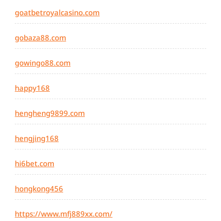
goatbetroyalcasino.com
gobaza88.com
gowingo88.com
happy168
hengheng9899.com
hengjing168
hi6bet.com
hongkong456
https://www.mfj889xx.com/