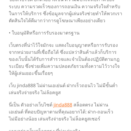
ระบบ ความรวดเร็วของการถอนเงิน ความจริงใจสำหรับ
ในการให้บริการ ซึ่งข้อมูลจากผู้เล่นจริงช่วยทำให้พวกเรา
ตัดสินใจได้ดีมากว่าการดูโฆษณาเพียงอย่างเดียว
• ใบอนุมัติหรือการรับรองมาตรฐาน
เว็บตรงที่น่าไว้ใจมักจะ แสดงใบอนุญาตหรือการรับรอง
จากหน่วยงานที่เชื่อถือได้ ซึ่งแปลว่าสินค้าแล้วก็บริการ
ของเว็บนั้นได้รับการสำรวจและจำเป็นต้องปฏิบัติตามกฎ
ระเบียบ ซึ่งช่วยเพิ่มความปลอดภัยรวมทั้งความไว้วางใจ
ให้ผู้เล่นเยอะขึ้นเรื่อยๆ
เว็บ jinda888 ไม่ผ่านเอเย่นต์ ฝากเร็วถอนไว ไม่มีขั้นต่ำ
เล่นจริงจ่ายจริง ไม่ล้อคยูส
นี่เป็น ตัวอย่างเว็บไซต์
jinda888
สล็อตตรง ไม่ผ่าน
เอเย่นต์ ที่ตอบปัญหาตามที่คุณอยากได้: ฝาก-ถอนเร็ว
ไม่มีอย่างน้อย เล่นจริงจ่ายจริง ไม่ล็อคยูสเซอร์
แบบอย่างเว็บสล็อตตรง ที่น่าเล่นจริง