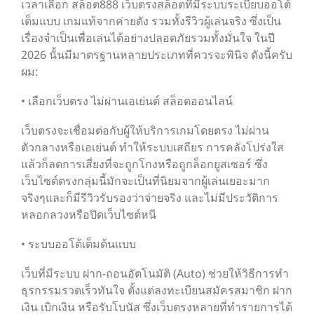
เวลาเลือก สล็อต888 เว็บตรงสล็อตที่มีระบบระเบียบออโต้
เต็มแบบ เกมแท้จากค่ายดัง รวมทั้งรีวิวผู้เล่นจริง ซึ่งเป็น
เรื่องจำเป็นเพื่อเล่นได้อย่างปลอดภัยรวมทั้งมั่นใจ ในปี
2026 นั้นมีมาตรฐานหลายประเภทที่ควรจะพินิจ ดังนี้ครับ
ผม:
• เลือกเว็บตรง ไม่ผ่านเอเย่นต์ สล็อตออนไลน์
เว็บตรงจะเชื่อมต่อกับผู้ให้บริการเกมโดยตรง ไม่ผ่าน
ตัวกลางหรือเอเย่นต์ ทำให้ระบบเสถียร การคลังโปร่งใส
แล้วก็ลดการเสี่ยงที่จะถูกโกงหรือถูกล็อกยูสเซอร์ ซึ่ง
เว็บไซต์ตรงกลุ่มนี้มักจะเป็นที่นิยมจากผู้เล่นเยอะมาก
จริงๆและก็มีรีวิวรับรองว่าจ่ายจริง และไม่มีประวัติการ
หลอกลวงหรือปิดเว็บไซต์หนี
• ระบบออโต้เต็มต้นแบบ
เว็บที่มีระบบ ฝาก-ถอนอัตโนมัติ (Auto) ช่วยให้วิธีการทำ
ธุรกรรมรวดเร็วทันใจ ตั้งแต่ลงทะเบียนสมัครสมาชิก ฝาก
เงิน เบิกเงิน หรือรับโบนัส ซึ่งเว็บตรงหลายที่ทำรายการได้