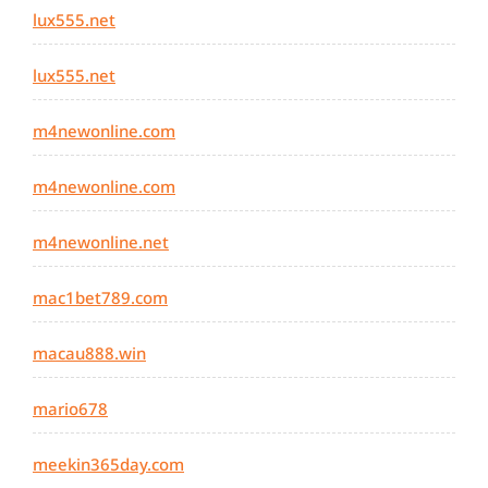
lux555.net
lux555.net
m4newonline.com
m4newonline.com
m4newonline.net
mac1bet789.com
macau888.win
mario678
meekin365day.com