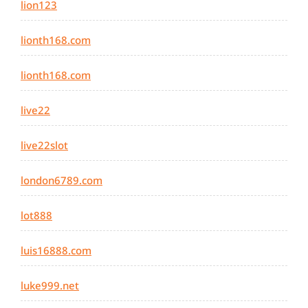
lion123
lionth168.com
lionth168.com
live22
live22slot
london6789.com
lot888
luis16888.com
luke999.net