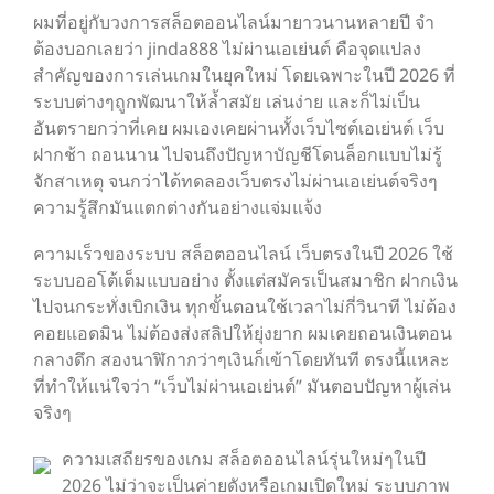
ผมที่อยู่กับวงการสล็อตออนไลน์มายาวนานหลายปี จำ
ต้องบอกเลยว่า jinda888 ไม่ผ่านเอเย่นต์ คือจุดแปลง
สำคัญของการเล่นเกมในยุคใหม่ โดยเฉพาะในปี 2026 ที่
ระบบต่างๆถูกพัฒนาให้ล้ำสมัย เล่นง่าย และก็ไม่เป็น
อันตรายกว่าที่เคย ผมเองเคยผ่านทั้งเว็บไซต์เอเย่นต์ เว็บ
ฝากช้า ถอนนาน ไปจนถึงปัญหาบัญชีโดนล็อกแบบไม่รู้
จักสาเหตุ จนกว่าได้ทดลองเว็บตรงไม่ผ่านเอเย่นต์จริงๆ
ความรู้สึกมันแตกต่างกันอย่างแจ่มแจ้ง
ความเร็วของระบบ สล็อตออนไลน์ เว็บตรงในปี 2026 ใช้
ระบบออโต้เต็มแบบอย่าง ตั้งแต่สมัครเป็นสมาชิก ฝากเงิน
ไปจนกระทั่งเบิกเงิน ทุกขั้นตอนใช้เวลาไม่กี่วินาที ไม่ต้อง
คอยแอดมิน ไม่ต้องส่งสลิปให้ยุ่งยาก ผมเคยถอนเงินตอน
กลางดึก สองนาฬิกากว่าๆเงินก็เข้าโดยทันที ตรงนี้แหละ
ที่ทำให้แน่ใจว่า “เว็บไม่ผ่านเอเย่นต์” มันตอบปัญหาผู้เล่น
จริงๆ
ความเสถียรของเกม สล็อตออนไลน์รุ่นใหม่ๆในปี
2026 ไม่ว่าจะเป็นค่ายดังหรือเกมเปิดใหม่ ระบบภาพ