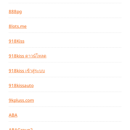
888pg
8lots.me
918Kiss
918kiss ดาวน์โหลด
918kiss เข้าสู่ระบบ
918kissauto
9kpluss.com
ABA
ABAGroup2