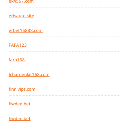
ek4567.com
erisauto.site
etbet16888.com
FAFA123
faro168
fcharoenkit168.com
finnivips.com
fiwdee.bet
fiwdee.bet