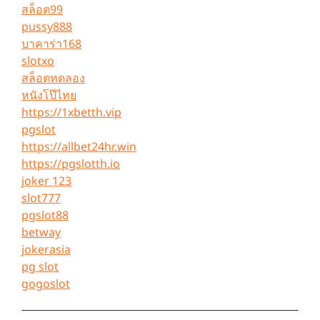
สล็อต99
pussy888
บาคาร่า168
slotxo
สล็อตทดลอง
หนังโป๊ไทย
https://1xbetth.vip
pgslot
https://allbet24hr.win
https://pgslotth.io
joker 123
slot777
pgslot88
betway
jokerasia
pg slot
gogoslot