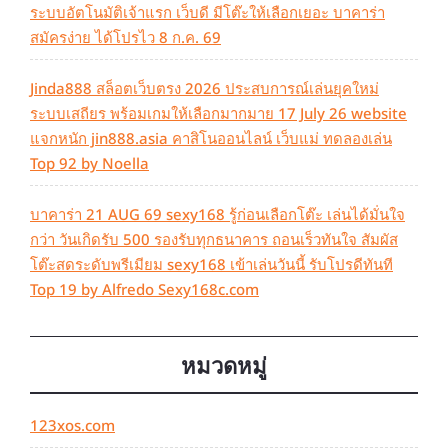
ระบบอัตโนมัติเจ้าแรก เว็บดี มีโต๊ะให้เลือกเยอะ บาคาร่า
สมัครง่าย ได้โปรไว 8 ก.ค. 69
Jinda888 สล็อตเว็บตรง 2026 ประสบการณ์เล่นยุคใหม่
ระบบเสถียร พร้อมเกมให้เลือกมากมาย 17 July 26 website
แจกหนัก jin888.asia คาสิโนออนไลน์ เว็บแม่ ทดลองเล่น
Top 92 by Noella
บาคาร่า 21 AUG 69 sexy168 รู้ก่อนเลือกโต๊ะ เล่นได้มั่นใจ
กว่า วันเกิดรับ 500 รองรับทุกธนาคาร ถอนเร็วทันใจ สัมผัส
โต๊ะสดระดับพรีเมียม sexy168 เข้าเล่นวันนี้ รับโปรดีทันที
Top 19 by Alfredo Sexy168c.com
หมวดหมู่
123xos.com