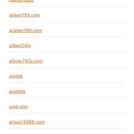
abbet789.com
acebet789.com
allbet24hr
allone745s.com
alot66
alot666
amb slot
argus16888.com