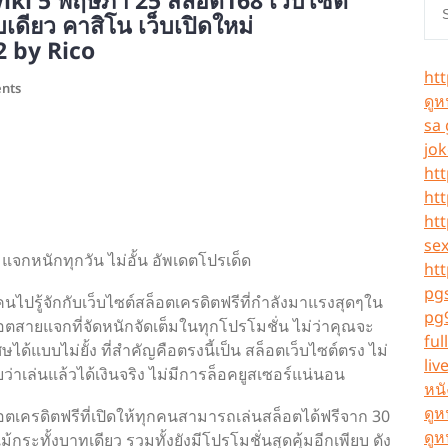
i 5 พฤษภา 25 สล็อต168 เว็บไซต์
เดียว คาสิโน เว็บเปิดใหม่
2 by Rico
htt
nts
ดูห
sa
jo
ht
ht
ht
se
แจกหนักทุกวัน ไม่อั้น อัพเดตโปรเด็ด
htt
pgs
ไปรู้จักกับเว็บไซต์สล็อตเครดิตฟรีที่กำลังมาแรงสุดๆใน
pg
ล็อตสายแจกที่จัดหนักจัดเต็มในทุกโปรโมชั่น ไม่ว่าคุณจะ
ful
ษได้แบบไม่ยั้ง ที่สำคัญคือตรงนี้เป็น สล็อตเว็บไซต์ตรง ไม่
liv
เลยว่าเล่นแล้วได้เงินจริง ไม่มีการล็อคยูสเซอร์แน่นอน
หน
ดูห
เครดิตฟรีที่เปิดให้ทุกคนสามารถเล่นสล็อตได้ฟรีจาก 30
ดูห
ม้กระทั้งบาทเดียว รวมทั้งยังมีโปรโมชั่นสุดคุ้มอีกเพียบ ดัง