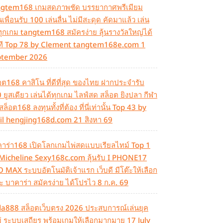
gtem168 เกมสดภาพชัด บรรยากาศพรีเมียม
เพื่อนรับ 100 เล่นลื่น ไม่มีสะดุด คัดมาแล้ว เล่น
ทุกเกม tangtem168 สมัครง่าย ลุ้นรางวัลใหญ่ได้
ที Top 78 by Clement tangtem168e.com 1
ptember 2026
อต168 คาสิโน ที่ดีที่สุด ของไทย ฝากประจำรับ
 ยูสเดียว เล่นได้ทุกเกม ไลฟ์สด สล็อต ยิงปลา กีฬา
สล็อต168 ลงทุนทั้งที่ต้อง ที่นี่เท่านั้น Top 43 by
il hengjing168d.com 21 สิงหา 69
าร่า168 เปิดโลกเกมไพ่สดแบบเรียลไทม์ Top 1
Micheline Sexy168c.com ลุ้นรับ I PHONE17
 MAX ระบบอัตโนมัติเจ้าแรก เว็บดี มีโต๊ะให้เลือก
ะ บาคาร่า สมัครง่าย ได้โปรไว 8 ก.ค. 69
da888 สล็อตเว็บตรง 2026 ประสบการณ์เล่นยุค
่ ระบบเสถียร พร้อมเกมให้เลือกมากมาย 17 July