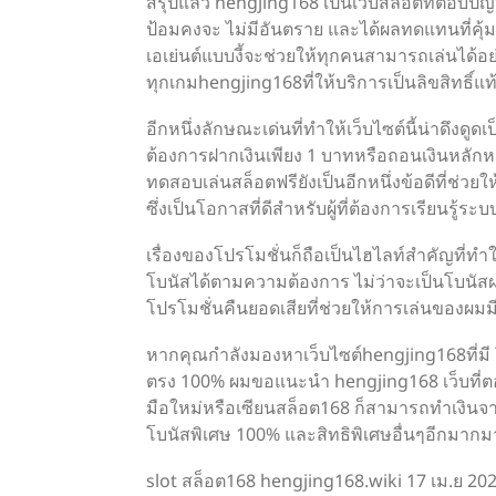
สรุปแล้ว hengjing168 เป็นเว็บสล็อตที่ตอบปัญห
ป้อมคงจะ ไม่มีอันตราย และได้ผลทดแทนที่คุ้มค่
เอเย่นต์แบบงี้จะช่วยให้ทุกคนสามารถเล่นได้อ
ทุกเกมhengjing168ที่ให้บริการเป็นลิขสิทธิ์แ
อีกหนึ่งลักษณะเด่นที่ทำให้เว็บไซต์นี้น่าดึงดู
ต้องการฝากเงินเพียง 1 บาทหรือถอนเงินหลักห
ทดสอบเล่นสล็อตฟรียังเป็นอีกหนึ่งข้อดีที่ช
ซึ่งเป็นโอกาสที่ดีสำหรับผู้ที่ต้องการเรียนรู้ร
เรื่องของโปรโมชั่นก็ถือเป็นไฮไลท์สำคัญที่ทำใ
โบนัสได้ตามความต้องการ ไม่ว่าจะเป็นโบนัสฝ
โปรโมชั่นคืนยอดเสียที่ช่วยให้การเล่นของผมมีค
หากคุณกำลังมองหาเว็บไซต์hengjing168ที่มี
ตรง 100% ผมขอแนะนำ hengjing168 เว็บที่ต
มือใหม่หรือเซียนสล็อต168 ก็สามารถทำเงินจากเว
โบนัสพิเศษ 100% และสิทธิพิเศษอื่นๆอีกมากม
slot สล็อต168 hengjing168.wiki 17 เม.ย 202