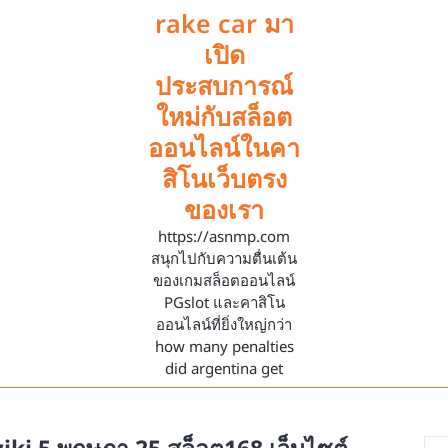
rake car มา
เปิด
ประสบการณ์
ใหม่กับสล็อต
ออนไลน์ในคา
สิโนเว็บตรง
ของเรา
https://asnmp.com
สนุกไปกับความตื่นเต้น
ของเกมสล็อตออนไลน์
PGslot และคาสิโน
ออนไลน์ที่ยิ่งใหญ่กว่า
how many penalties
did argentina get