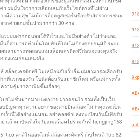
าทุกสิ่งที่มีความต้องการของผู้เล่นที่กำลังมองหาเว็บไซต์
า ผมมั่นใจว่าการเลือกเล่นกับเว็บไซต์ตรงที่ไม่ผ่าน
918
ย่างมีความสุข ไม่มีการล็อคยูสเซอร์หรือปรับอัตราการชนะ
ท้จากค่ายเกมชั้นนำมากกว่า 30 ค่าย
918
ดเป็นระบบฝากถอนออโต้ที่เร็วและไม่มีอย่างต่ำ ไม่ว่าผมจะ
มื่นก็สามารถทำเป็นโดยทันทีโดยไม่ต้องคอยอนุมัติ ระบบ
918
่วยให้ผมสามารถทดสอบเกมสล็อตเครดิตฟรีก่อนจะลงทุนจริง
ะบบของเกมก่อนเล่นจริง
918
ห้ สล็อตเครดิตฟรี ไม่เหมือนกับเว็บอื่น ผมสามารถเลือกรับ
9kp
ากทีแรกของวัน โบนัสต้อนรับสมาชิกใหม่ หรือแม้กระทั้ง
วามคุ้มราคาเพิ่มขึ้นเรื่อยๆ
AB
 โปรโมชั่นมากมาย แตกง่าย ฝากถอนไว รวมทั้งเป็นเว็บ
อบปัญหาทุกความอยากของสายปั่นสล็อต ไม่ว่าคุณจะเป็น
AB
็บนี้ได้อย่างแน่นอน อย่าคอยช้า! ลงทะเบียนวันนี้เพื่อรับ
าย แล้วมาบันเทิงใจกับเกมสล็อตไปร่วมกันที่ hengjing168
ab
5 Rico คาสิโนออนไลน์ สล็อตเครดิตฟรี เว็บไหนดี Top 82