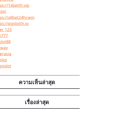
ps://1xbetth.vip
lot
ps://allbet24hr.win
ps://pgslotth.io
er 123
t777
slot88
tway
erasia
slot
goslot
ความเห็นล่าสุด
เรื่องล่าสุด