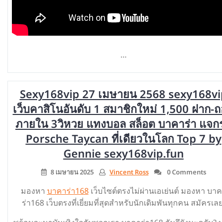
…
Sexy168vip 27 เมษายน 2568 sexy168vi
เว็บคาสิโนอันดับ 1 สมาชิกใหม่ 1,500 ฝาก-
ภายใน 3วิหวย แทงบอล สล็อต บาคาร่า แจก
Porsche Taycan ที่เดียวในโลก Top 7 by
Gennie sexy168vip.fun
8 เมษายน 2025
Vincent Ross
0 Comments
มองหา
บาคาร่า168
เว็บไซต์ตรงไม่ผ่านเอเย่นต์ มองหา บา
ร่า168 เว็บตรงที่เยี่ยมที่สุดสำหรับนักเดิมพันทุกคน สมัครเลย