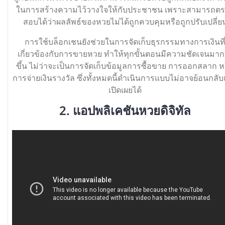
ในการสร้างความไว้วางใจให้กับประชาชน เพราะสามารถต
สอบได้ว่าผลลัพธ์ของหวยไม่ได้ถูกควบคุมหรือถูกปรับเปลี่ย
การใช้บล็อกเชนยังช่วยในการจัดเก็บธุรกรรมทางการเงินที
เกี่ยวข้องกับการขายหวย ทำให้ทุกขั้นตอนมีความชัดเจนมากย
ขึ้น ไม่ว่าจะเป็นการจัดเก็บข้อมูลการซื้อขาย การออกสลาก ห
การจ่ายเงินรางวัล ซึ่งทั้งหมดนี้ดำเนินการแบบไม่อาจย้อนกลั
เปิดเผยได้
2. แอปพลิเคชันหวยดิจิทัล