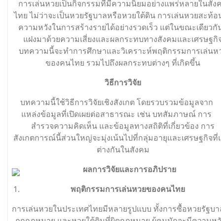
การเล่นหวยเป็นกิจกรรมที่มีความนิยมอย่างแพร่หลายในสัง
ไทย ไม่ว่าจะเป็นหวยรัฐบาลหรือหวยใต้ดิน การเล่นหวยสะท้อน
ความหวังในการสร้างรายได้อย่างรวดเร็ว แต่ในขณะเดียวกัน
แฝงมาด้วยความเสี่ยงและผลกระทบทางสังคมและเศรษฐกิ
บทความนี้จะทำการศึกษาและวิเคราะห์พฤติกรรมการเล่นห
ของคนไทย รวมไปถึงผลกระทบต่างๆ ที่เกิดขึ้น
วิธีการวิจัย
บทความนี้ใช้วิธีการวิจัยเชิงสังเกต โดยรวบรวมข้อมูลจาก
แหล่งข้อมูลที่เปิดเผยต่อสาธารณะ เช่น บทสัมภาษณ์ การ
สำรวจความคิดเห็น และข้อมูลทางสถิติที่เกี่ยวข้อง การ
สังเกตการณ์นี้ส่วนใหญ่จะมุ่งเน้นไปที่กลุ่มอายุและเศรษฐกิจที
ต่างกันในสังคม
ผลการวิจัยและการอภิปราย
พฤติกรรมการเล่นหวยของคนไทย
การเล่นหวยในประเทศไทยมีหลายรูปแบบ ทั้งการซื้อหวยรัฐบาล
ถูกกฎหมาย และหวยใต้ดินที่ผิดกฎหมาย ผู้คนมักจะมีความหวัง