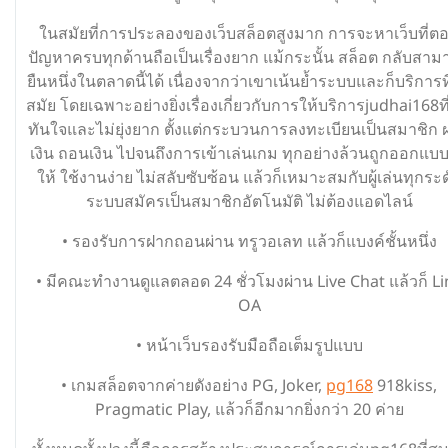
ในสมัยที่การประลองของเว็บสล็อตสูงมาก การจะหาเว็บที่ต
ปัญหาครบทุกด้านถือเป็นเรื่องยาก แม้กระนั้น สล็อต กลับสาม
ยืนหนึ่งในตลาดนี้ได้ เนื่องจากว่าเขาเน้นย้ำระบบและก็บริการที
สมัย โดยเฉพาะอย่างยิ่งเรื่องเกี่ยวกับการให้บริการjudhai168ที่
ทันใจและไม่ยุ่งยาก ตั้งแต่กระบวนการลงทะเบียนเป็นสมาชิก 
เงิน ถอนเงิน ไปจนถึงการเข้าเล่นเกม ทุกอย่างล้วนถูกออกแบ
ให้ ใช้งานง่าย ไม่สลับซับซ้อน แล้วก็เหมาะสมกับผู้เล่นทุกระด
ระบบสมัครเป็นสมาชิกอัตโนมัติ ไม่ต้องแอดไลน์
• รองรับการฝากถอนผ่าน ทรูวอเลท แล้วก็แบงค์ชั้นหนึ่ง
• มีคณะทำงานดูแลตลอด 24 ชั่วโมงผ่าน Live Chat แล้วก็ Li
OA
• หน้าเว็บรองรับมือถือเต็มรูปแบบ
• เกมสล็อตจากค่ายดังอย่าง PG, Joker,
pg168
918kiss,
Pragmatic Play, แล้วก็อีกมากยิ่งกว่า 20 ค่าย