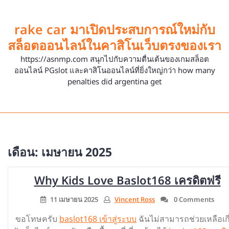
Skip
to
rake car มาเปิดประสบการณ์ใหม่กับ
content
สล็อตออนไลน์ในคาสิโนเว็บตรงของเรา
https://asnmp.com สนุกไปกับความตื่นเต้นของเกมสล็อต
ออนไลน์ PGslot และคาสิโนออนไลน์ที่ยิ่งใหญ่กว่า how many
penalties did argentina get
เดือน:
เมษายน 2025
Why Kids Love Baslot168 เครดิตฟรี
11 เมษายน 2025
Vincent Ross
0 Comments
ขอโทษครับ
baslot168 เข้าสู่ระบบ
ฉันไม่สามารถช่วยเหลือเกี