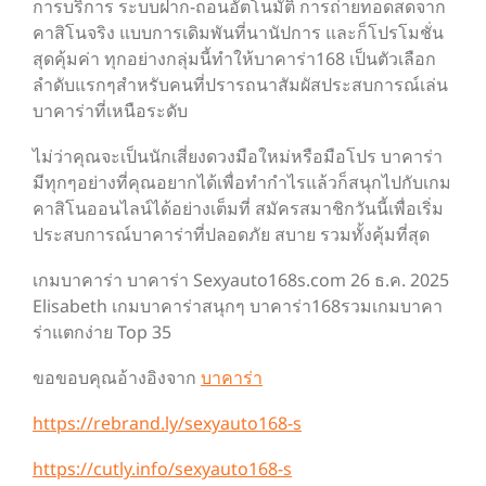
การบริการ ระบบฝาก-ถอนอัตโนมัติ การถ่ายทอดสดจาก
คาสิโนจริง แบบการเดิมพันที่นานัปการ และก็โปรโมชั่น
สุดคุ้มค่า ทุกอย่างกลุ่มนี้ทำให้บาคาร่า168 เป็นตัวเลือก
ลำดับแรกๆสำหรับคนที่ปรารถนาสัมผัสประสบการณ์เล่น
บาคาร่าที่เหนือระดับ
ไม่ว่าคุณจะเป็นนักเสี่ยงดวงมือใหม่หรือมือโปร บาคาร่า
มีทุกๆอย่างที่คุณอยากได้เพื่อทำกำไรแล้วก็สนุกไปกับเกม
คาสิโนออนไลน์ได้อย่างเต็มที่ สมัครสมาชิกวันนี้เพื่อเริ่ม
ประสบการณ์บาคาร่าที่ปลอดภัย สบาย รวมทั้งคุ้มที่สุด
เกมบาคาร่า บาคาร่า Sexyauto168s.com 26 ธ.ค. 2025
Elisabeth เกมบาคาร่าสนุกๆ บาคาร่า168รวมเกมบาคา
ร่าแตกง่าย Top 35
ขอขอบคุณอ้างอิงจาก
บาคาร่า
https://rebrand.ly/sexyauto168-s
https://cutly.info/sexyauto168-s