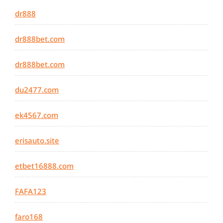
dr888
dr888bet.com
dr888bet.com
du2477.com
ek4567.com
erisauto.site
etbet16888.com
FAFA123
faro168