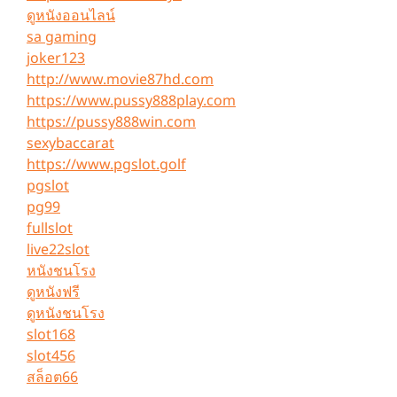
ดูหนังออนไลน์
sa gaming
joker123
http://www.movie87hd.com
https://www.pussy888play.com
https://pussy888win.com
sexybaccarat
https://www.pgslot.golf
pgslot
pg99
fullslot
live22slot
หนังชนโรง
ดูหนังฟรี
ดูหนังชนโรง
slot168
slot456
สล็อต66