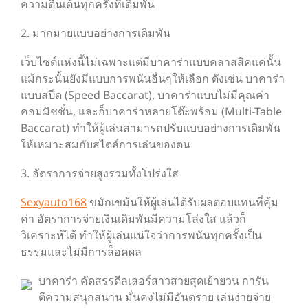
ความตื่นเต้นทุกครั้งที่เดิมพัน
2. มากมายแบบอย่างการเดิมพัน
เว็บไซต์แห่งนี้ไม่เฉพาะแต่มีบาคาร่าแบบคลาสสิคแค่นั้น
แม้กระนั้นยังมีแบบการพนันอื่นๆให้เลือก ดังเช่น บาคาร่า
แบบสปีด (Speed Baccarat), บาคาร่าแบบไม่มีคุณค่า
คอมมิชชั่น, และก็บาคาร่าหลายโต๊ะพร้อม (Multi-Table
Baccarat) ทำให้ผู้เล่นสามารถปรับแบบอย่างการเดิมพัน
ให้เหมาะสมกับสไตล์การเล่นของตน
3. อัตราการจ่ายสูงรวมทั้งโปร่งใส
Sexyauto168
ขมักเขม้นให้ผู้เล่นได้รับผลตอบแทนที่คุ้ม
ค่า อัตราการจ่ายเงินเดิมพันมีความโล่งใส แล้วก็
วิเคราะห์ได้ ทำให้ผู้เล่นแน่ใจว่าการพนันทุกครั้งเป็น
ธรรมและไม่มีการล็อคผล
บาคาร่า คัดสรรดีลเลอร์สาวสวยสุดเย้ายวน การัน
ตีความสนุกสนาน มั่นคงไม่มีอันตราย เล่นง่ายจ่าย