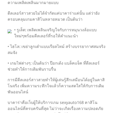
ความเพลิดเพลินมากมายแบบ
ดีลเลอร์สาวสวยไม่ได้จำกัดแค่บาคาร่าแค่นั้น แต่ว่ายัง
ครอบคลุมเกมคาสิโนหลายหมวด เป็นต้นว่า
• รูเล็ต: เพลิดเพลินเจริญใจกับการหมุนวงล้อแบบ
ใหม่ๆพร้อมดีลเลอร์ที่รอให้คำแนะนำ
• ไฮโล: เขย่าลูกเต๋าแบบเรียลไทม์ สร้างบรรยากาศสมจริง
สมจัง
• เกมไพ่ต่างๆ: เป็นต้นว่า ป๊อกเด้ง แบล็คแจ็ค ที่ดีลเลอร์
ช่วยทำให้การเดิมพันราบรื่น
การมีดีลเลอร์สาวสวยทำให้ผู้เล่นรู้สึกเสมือนได้อยู่ในคาสิ
โนจริง เพิ่มความระทึกใจแล้วก็ความสดใสให้กับการเดิม
พันออนไลน์
บาคาร่าคือเว็บผู้ให้บริการเกม sexyauto168 คาสิโน
ออนไลน์ที่ครบครันที่สุด ไม่ว่าจะเกิดเรื่องความปลอดภัย