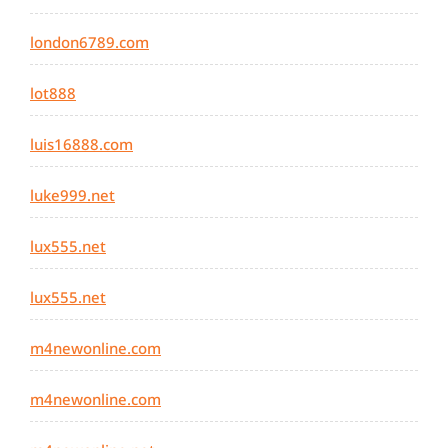
london6789.com
lot888
luis16888.com
luke999.net
lux555.net
lux555.net
m4newonline.com
m4newonline.com