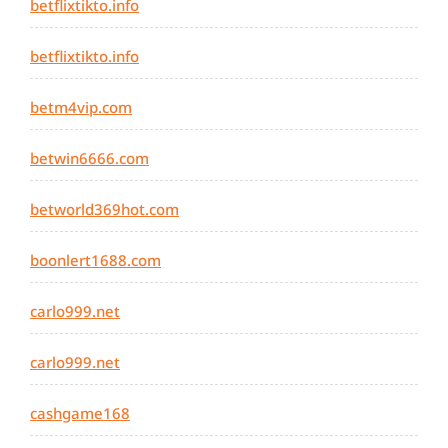
betflixtikto.info
betflixtikto.info
betm4vip.com
betwin6666.com
betworld369hot.com
boonlert1688.com
carlo999.net
carlo999.net
cashgame168