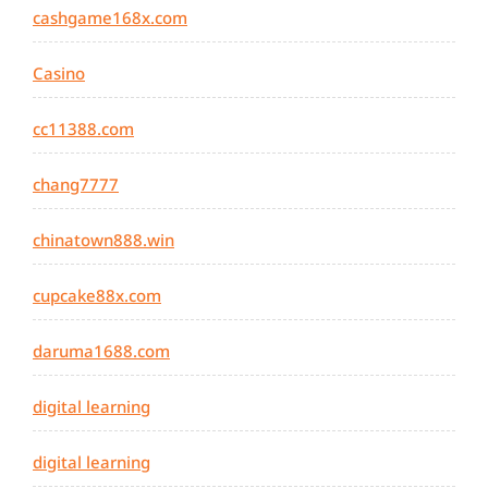
cashgame168x.com
Casino
cc11388.com
chang7777
chinatown888.win
cupcake88x.com
daruma1688.com
digital learning
digital learning