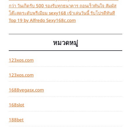
กว่า วันเกิดรับ 500 รองรับทุกธนาคาร ถอนเร็วทันใจ สัมผัส
โต๊ะสดระดับพรีเมียม sexy168 เข้าเล่นวันนี้ รับโปรดีทันที
Top 19 by Alfredo Sexy168c.com
หมวดหมู่
123xos.com
123xos.com
1688vegasx.com
168slot
188bet