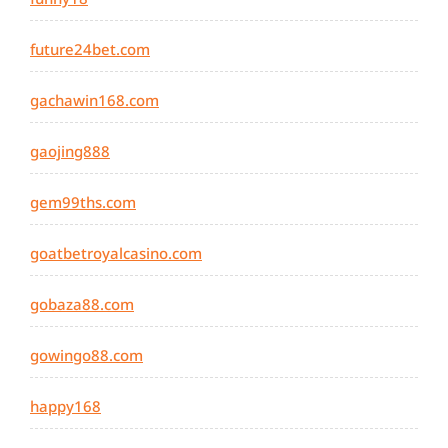
future24bet.com
gachawin168.com
gaojing888
gem99ths.com
goatbetroyalcasino.com
gobaza88.com
gowingo88.com
happy168