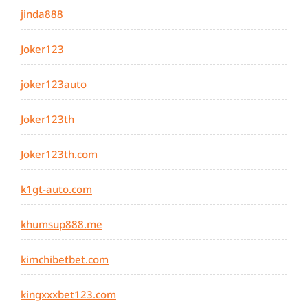
jinda888
Joker123
joker123auto
Joker123th
Joker123th.com
k1gt-auto.com
khumsup888.me
kimchibetbet.com
kingxxxbet123.com