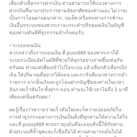
เลือกตัวเลือกการฝากเงิน ท่านสามารถใช้แนวทางการ
ฝากเงินที่นานาประการตามอัธยาศัยของท่านเอง ไม่ว่าจะ
เป็นการโอนผ่านธนาคาร, วอเล็ต หรือหนทางการชำระ
เงินอื่นๆระบบของพวกเราจะกระทำปรับยอดเงินในบัญชี
ของท่านทันทีที่ธุรกรรมสำเร็จขอรับ
• ระบบถอนเงิน
หากกล่าวถึงการถอนเงิน ที่ puss888 ของพวกเราก็มี
ระบบระเบียบอัตโนมัติที่ช่วยให้ทุกๆอย่างง่ายขึ้นเช่นกัน
ครับผม ท่านแค่เพียงเข้าไปในระบบ แล้วเลือกตัวเลือกเบิก
เงิน ใส่ปริมาณที่อยากได้ถอน และการันตีแนวทางการทำ
รายการ จากนั้นเงินจะถูกโอนฝากบัญชีของท่านในเวลา
อันรวดเร็วทันใจ ทั้งฝาก-ถอน ท่านจะใช้เวลาไม่ถึง 3 นาที
เพียงแค่นั้นครับผม !
ผมรู้เรื่องว่าความรวดเร็วทันใจและก็ความปลอดภัยใน
การทำธุรกรรมทางการเงินเป็นสิ่งที่ทุกท่านให้ความใส่ใจ
และที่ pussy888 พวกเรามุ่งมั่นที่จะมอบสิ่งนี้ให้กับท่าน
ด้วยระบบที่ล้ำยุคและก็เชื่อถือได้ ท่านสามารถมั่นใจได้