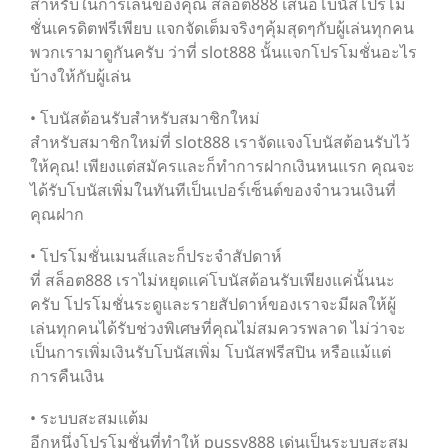
สำหรับในการเล่นของคุณ สล็อต888 เสนอโบนัสโปรโม
ชั่นเครดิตฟรีเพียบ แจกจัดเต็มจริงๆคุ้มสุดๆกับผู้เล่นทุกคน
พวกเรามาดูกันครับ ว่าที่ slot888 นั้นแจกโปรโมชั่นอะไร
บ้างให้กับผู้เล่น
• โบนัสต้อนรับสำหรับสมาชิกใหม่
สำหรับสมาชิกใหม่ที่ slot888 เราจัดแจงโบนัสต้อนรับไว้
ให้คุณ! เพียงแต่สมัครและก็ทำการฝากเงินหนแรก คุณจะ
ได้รับโบนัสเพิ่มในทันทีเป็นเปอร์เซ็นต์ของจำนวนเงินที่
คุณฝาก
• โปรโมชั่นเมนส์และก็ประจำสัปดาห์
ที่ สล็อต888 เราไม่หยุดแค่โบนัสต้อนรับเพียงแค่นั้นนะ
ครับ โปรโมชั่นระดูและรายสัปดาห์ของเราจะมีผลให้ผู้
เล่นทุกคนได้รับช่วงพิเศษที่คุณไม่สมควรพลาด ไม่ว่าจะ
เป็นการเพิ่มเงินรับโบนัสเพิ่ม โบนัสฟรีสปิน หรือแม้แต่
การคืนเงิน
• ระบบสะสมแต้ม
อีกหนึ่งโปรโมชั่นที่ทำให้ pussy888 เด่นเป็นระบบสะสม