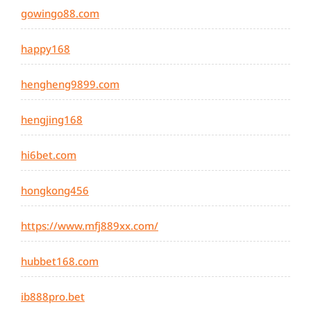
gowingo88.com
happy168
hengheng9899.com
hengjing168
hi6bet.com
hongkong456
https://www.mfj889xx.com/
hubbet168.com
ib888pro.bet