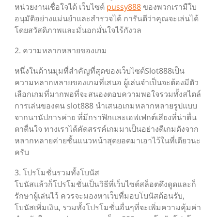
หน่วยงานเชื่อใจได้ เว็บไซต์
pussy888
ของพวกเรามีใบ
อนุมัติอย่างแม่นยำและสำรวจได้ การันตีว่าคุณจะเล่นได้
โดยสวัสดิภาพและมั่นอกมั่นใจไร้กังวล
2. ความหลากหลายของเกม
หนึ่งในด้านมุมที่สำคัญที่สุดของเว็บไซต์Slot888เป็น
ความหลากหลายของเกมที่เสนอ ผู้เล่นจำเป็นจะต้องมีตัว
เลือกเกมที่มากพอที่จะสนองตอบความพอใจรวมทั้งสไตล์
การเล่นของตน slot888 นำเสนอเกมหลากหลายรูปแบบ
จากนานัปการค่าย ที่มีกราฟิกและเอฟเฟกต์เสียงที่น่าตื่น
ตาตื่นใจ ทางเราได้คัดสรรค์เกมมาเป็นอย่างดีเกมดังจาก
หลากหลายค่ายชั้นแนวหน้าสุดยอดมาเอาไว้ในที่เดียวนะ
ครับ
3. โปรโมชั่นรวมทั้งโบนัส
โบนัสแล้วก็โปรโมชั่นเป็นวิธีที่เว็บไซต์สล็อตดึงดูดและก็
รักษาผู้เล่นไว้ ควรจะมองหาเว็บที่มอบโบนัสต้อนรับ,
โบนัสเพิ่มเงิน, รวมทั้งโปรโมชั่นอื่นๆที่จะเพิ่มความคุ้มค่า