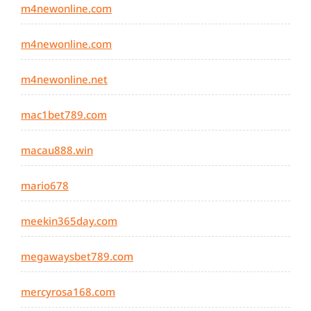
m4newonline.com
m4newonline.com
m4newonline.net
mac1bet789.com
macau888.win
mario678
meekin365day.com
megawaysbet789.com
mercyrosa168.com