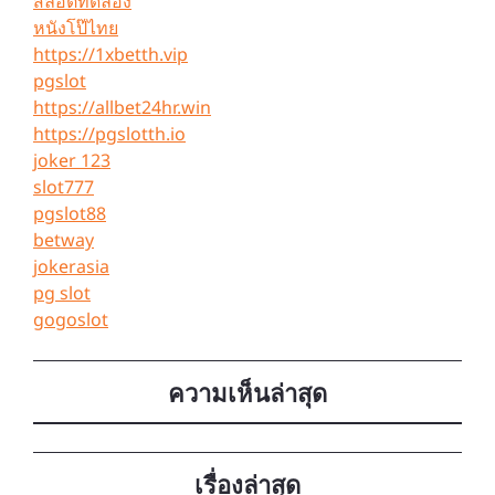
สล็อตทดลอง
หนังโป๊ไทย
https://1xbetth.vip
pgslot
https://allbet24hr.win
https://pgslotth.io
joker 123
slot777
pgslot88
betway
jokerasia
pg slot
gogoslot
ความเห็นล่าสุด
เรื่องล่าสุด