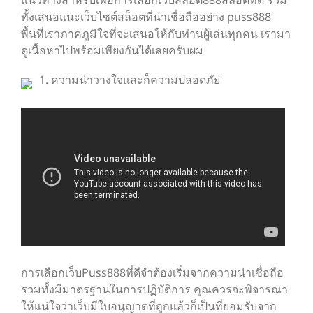
ทั้งเสนอแนะเว็บไซต์สล็อตที่น่าเชื่อถืออย่าง puss888
พื้นที่เราภาคภูมิใจที่จะเสนอให้กับท่านผู้เล่นทุกคน เรามา
ดูเนื้อหาไปพร้อมเพียงกันได้เลยครับผม
1. ความน่าวางใจและก็ความปลอดภัย
การเลือกเว็บPuss888ที่ดีจำต้องเริ่มจากความน่าเชื่อถือ
รวมทั้งมีมาตรฐานในการปฏิบัติการ คุณควรจะพิจารณา
ให้แน่ใจว่าเว็บมีใบอนุญาตที่ถูกแล้วก็เป็นที่ยอมรับจาก