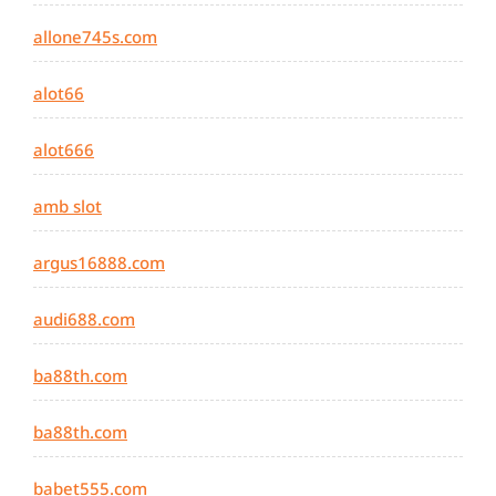
allone745s.com
alot66
alot666
amb slot
argus16888.com
audi688.com
ba88th.com
ba88th.com
babet555.com