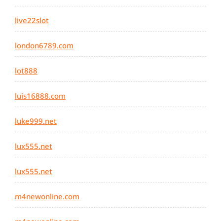
live22slot
london6789.com
lot888
luis16888.com
luke999.net
lux555.net
lux555.net
m4newonline.com