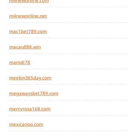
m4newonline.com
m4newonline.net
mac1bet789.com
macau888.win
mario678
meekin365day.com
megawaysbet789.com
mercyrosa168.com
mexicanoo.com