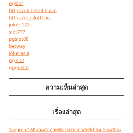
pgslot
https://allbet24hr.win
https://pgslotth.io
joker 123
slot777
pgslot88
betway
jokerasia
pg slot
gogoslot
ความเห็นล่าสุด
เรื่องล่าสุด
Tangtem168 เกมสดภาพชัด บรรยากาศพรีเมียม ชวนเพื่อน