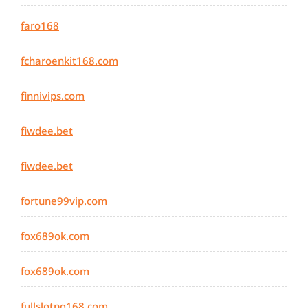
faro168
fcharoenkit168.com
finnivips.com
fiwdee.bet
fiwdee.bet
fortune99vip.com
fox689ok.com
fox689ok.com
fullslotpg168.com