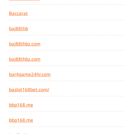
Baccarat
baj88thb
baj88thbz.com
baj88thbz.com
bar4game24hr.com
baslot168bet.com/
bbp168.me
bbp168.me