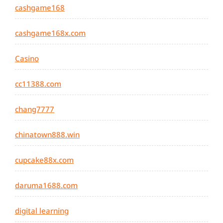
cashgame168
cashgame168x.com
Casino
cc11388.com
chang7777
chinatown888.win
cupcake88x.com
daruma1688.com
digital learning