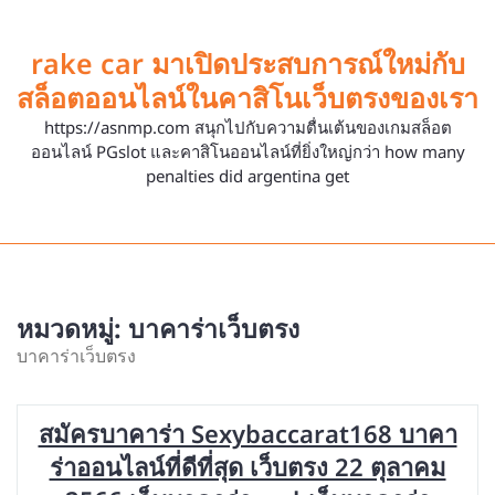
Skip
to
rake car มาเปิดประสบการณ์ใหม่กับ
content
สล็อตออนไลน์ในคาสิโนเว็บตรงของเรา
https://asnmp.com สนุกไปกับความตื่นเต้นของเกมสล็อต
ออนไลน์ PGslot และคาสิโนออนไลน์ที่ยิ่งใหญ่กว่า how many
penalties did argentina get
หมวดหมู่:
บาคาร่าเว็บตรง
บาคาร่าเว็บตรง
สมัครบาคาร่า Sexybaccarat168 บาคา
ร่าออนไลน์ที่ดีที่สุด เว็บตรง 22 ตุลาคม