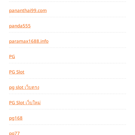
pananthai99.com
panda555
paramax1688.info
PG
PG Slot
pg slot เว็บตรง
PG Slot เว็บใหม่
pg168
pg77