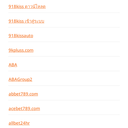
918kiss ดาวน์โหลด
918kiss เข้าสู่ระบบ
918kissauto
9kpluss.com
ABA
ABAGroup2
abbet789.com
acebet789.com
allbet24hr