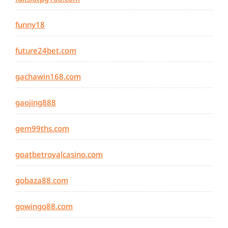
funny18
future24bet.com
gachawin168.com
gaojing888
gem99ths.com
goatbetroyalcasino.com
gobaza88.com
gowingo88.com