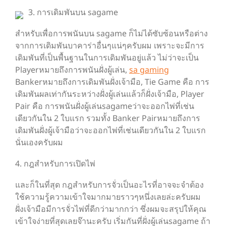
3. การเดิมพันบน sagame
สำหรับเพื่อการพนันบน sagame ก็ไม่ได้ซับซ้อนหรือต่าง
จากการเดิมพันบาคาร่าอื่นๆแน่ๆครับผม เพราะจะมีการ
เดิมพันที่เป็นพื้นฐานในการเดิมพันอยู่แล้ว ไม่ว่าจะเป็น
Playerหมายถึงการพนันฝั่งผู้เล่น,
sa gaming
Bankerหมายถึงการเดิมพันฝั่งเจ้ามือ, Tie Game คือ การ
เดิมพันผลเท่ากันระหว่างฝั่งผู้เล่นแล้วก็ฝั่งเจ้ามือ, Player
Pair คือ การพนันฝั่งผู้เล่นsagameว่าจะออกไพ่ที่เช่น
เดียวกันใน 2 ใบแรก รวมทั้ง Banker Pairหมายถึงการ
เดิมพันฝั่งผู้เจ้ามือว่าจะออกไพ่ที่เช่นเดียวกันใน 2 ใบแรก
นั่นเองครับผม
4. กฎสำหรับการเปิดไพ่
และก็ในที่สุด กฎสำหรับการจั่วเป็นอะไรที่อาจจะจำต้อง
ใช้ความรู้ความเข้าใจมากมายราวๆหนึ่งเลยล่ะครับผม
ฝั่งเจ้ามือมีการจั่วไพ่ที่ดีกว่ามากกว่า ซึ่งผมจะสรุปให้คุณ
เข้าใจง่ายที่สุดเลยจ๊านะครับ เริ่มกันที่ฝั่งผู้เล่นsagame ถ้า