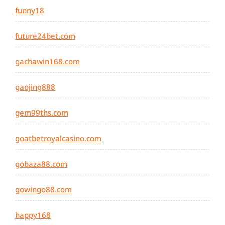
funny18
future24bet.com
gachawin168.com
gaojing888
gem99ths.com
goatbetroyalcasino.com
gobaza88.com
gowingo88.com
happy168