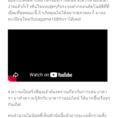
ง่ายแล้วก็เร็วทันใจแบบสุดๆกับระบบฝากถอนอัตโนมัติที่ดี
เยี่ยมที่สุดขณะนี้ ถ้าเกิดคุณไม่ได้อยากพลาดล่ะก็ มาลง
ทะเบียนใหม่กับsagame168thเราได้เลย!
4 ความเป็นจริงที่คุณจำต้องทราบเกี่ยวกับการเล่น บาคา
ร่า มาทำความรู้จักกับ บาคาร่าออนไลน์ ให้มากขึ้นเรื่อยๆ
กันเถิด!
คนจำนวนไม่น้อยที่เห็นหัวข้อนี้แล้วอาจจะงงเต็กรวมทั้ง