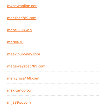
m4newonline.net
mac1bet789.com
macau888.win
mario678
meekin365day.com
megawaysbet789.com
mercyrosa168.com
mexicanoo.com
mfj889xx.com