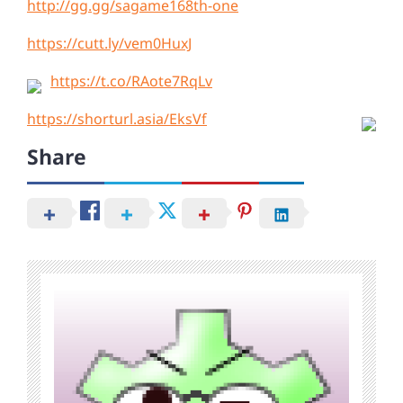
http://gg.gg/sagame168th-one
https://cutt.ly/vem0HuxJ
https://t.co/RAote7RqLv
https://shorturl.asia/EksVf
Share