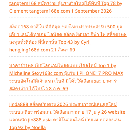
tangtem168 สมัครง่าย ลุ้นรางวัลใหญ่ได้ทันที Top 78 by
Clement tangtem168e.com 1 September 2026
สล็อต168 คาสิโน ที่ดีที่สุด ของไทย ฝากประจำรับ 500 ยูส
เดียว เล่นได้ทุกเกม ไลฟ์สด สล็อต ยิงปลา กีฬา ไพ่ สล็อต168
ลงทุนทั้งที่ต้อง ที่นี่เท่านั้น Top 43 by Cyril
hengjing168d.com 21 สิงหา 69
บาคาร่า168 เปิดโลกเกมไพ่สดแบบเรียลไทม์ Top 1 by
Micheline Sexy168c.com ลุ้นรับ I PHONE17 PRO MAX
ระบบอัตโนมัติเจ้าแรก เว็บดี มีโต๊ะให้เลือกเยอะ บาคาร่า
สมัครง่าย ได้โปรไว 8 ก.ค. 69
Jinda888 สล็อตเว็บตรง 2026 ประสบการณ์เล่นยุคใหม่
ระบบเสถียร พร้อมเกมให้เลือกมากมาย 17 July 26 website
แจกหนัก jin888.asia คาสิโนออนไลน์ เว็บแม่ ทดลองเล่น
Top 92 by Noella