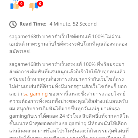
0
0
Read Time:
4 Minute, 52 Second
sagame168th บาคาร่าเว็บไซต์ตรงแท้ 100% ไม่ผ่าน
เอเย่นต์ มาตรฐานเว็บไซต์ตรงระดับโลกที่คุณต้องทดลอง
สมัครเลย!
sagame168th บาคาร่าเว็บตรงแท้ 100% ที่พร้อมจะมา
ส่งต่อการเดิมพันที่แสนสนุกแล้วก็เร้าใจให้กับทุกคนแล้ว
ครับผม! ถ้าหากคุณต้องการเล่นบาคาร่ากับเว็บไซต์ตรง
ไม่ผ่านเอเย่นต์ที่ดีรวมทั้งมีมาตรฐานสักเว็บไซต์ล่ะก็ บอก
เลยว่า
sa gaming
ของเรานี่แหละซึ่งสามารถตอบโจทย์
ความต้องการทั้งหมดทั้งปวงของคุณได้อย่างแน่นอนครับ
ผม สนุกกับการเดิมพันได้มากขึ้นทุกวันแน่ๆ มาเล่นsa
gamingกับเราได้ตลอด 24 ชั่วโมง ลิขสิทธิ์แท้จากคาสิโน
ชั้นแนวหน้าสุดยอดอย่าง sa gaming มีห้องพนันให้เลือก
เล่นล้นหลาม มาพร้อมโปรโมชั่นและก็กิจกรรมสุดพิเศษที่
ยอมรับได้เฉพาะสมาชิกของเราแค่นั้น จะฝากหรือถอนก็