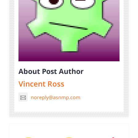
About Post Author
Vincent Ross
noreply@asnmp.com