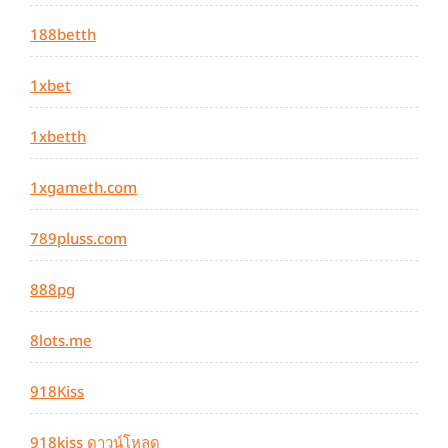
188betth
1xbet
1xbetth
1xgameth.com
789pluss.com
888pg
8lots.me
918Kiss
918kiss ดาวน์โหลด