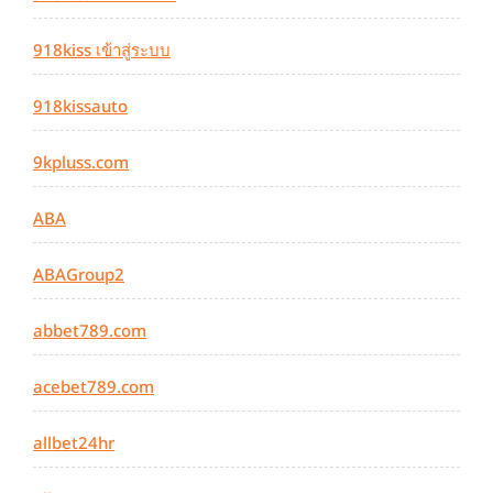
918kiss เข้าสู่ระบบ
918kissauto
9kpluss.com
ABA
ABAGroup2
abbet789.com
acebet789.com
allbet24hr