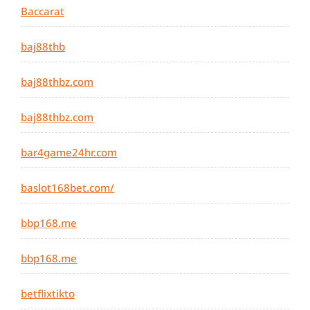
Baccarat
baj88thb
baj88thbz.com
baj88thbz.com
bar4game24hr.com
baslot168bet.com/
bbp168.me
bbp168.me
betflixtikto