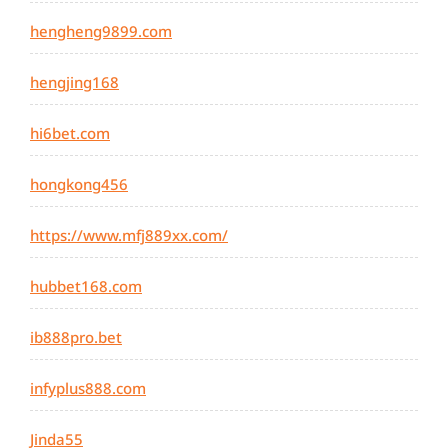
hengheng9899.com
hengjing168
hi6bet.com
hongkong456
https://www.mfj889xx.com/
hubbet168.com
ib888pro.bet
infyplus888.com
Jinda55