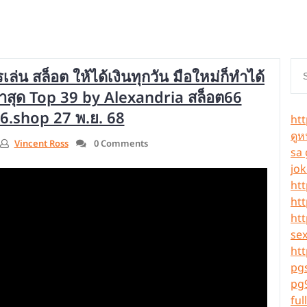
น สล็อต ให้ได้เงินทุกวัน มือใหม่ก็ทำได้
ล่าสุด Top 39 by Alexandria สล็อต66
.shop 27 พ.ย. 68
htt
ดูห
Vincent Ross
0 Comments
sa
jo
ht
ht
ht
se
htt
pgs
pg
ful