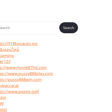
Search
ps://918kissauto.xyz
นังออนไลน์
 gaming
ker123
tp://www.movie87hd.com
tps://www.pussy888play.com
tps://pussy888win.com
xybaccarat
ps://www.pgslot.golf
lot
99
lslot