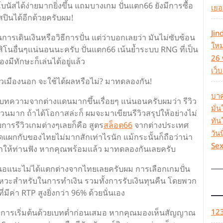
่โบนัสได้ง่ายมากยิ่งขึ้น แถมบางเกม ปั่นแตก66 ยังมีการซื้อ
เยอ
ีสปินได้อีกด้วยครับผม!
Jin
รเดินเงินหรือวิธีการปั่น แต่ว่าบอกเลยว่า มันไม่ซับซ้อน
ใหม
โนอื่นๆแน่นอนนะครับ ปั่นแตก66 เน้นย้ำระบบ RNG ที่เป็น
26 
องมีทักษะก็เล่นได้อยู่แล้ว
เว็
วิวเมืองนอก จะใช้ได้ผลหรือไม่? มาทดลองกัน!
บาค
บทความจากต่างแดนมากขึ้นเรื่อยๆ แน่นอนครับผมว่า รีวิว
มั่
นมาก ถ้าได้โอกาสล่ะก็ ผมจะมาเขียนรีวิวสรุปให้อย่างไม่
ทัน
กับการรีวิวเกมต่างๆเลยก็คือ สูตร
สล็อต66
จากต่างประเทศ
วัน
ดแผกกับของไทยไม่มากสักเท่าไรนัก แม้กระนั้นก็ถือว่าน่า
Se
ล่าให้ท่านฟัง หากคุณพร้อมแล้ว มาทดลองกันเลยครับ
นเสนอแนะไม่ได้แตกต่างจากไทยเลยครับผม การเลือกเกมปั่น
มจังหวะสำหรับในการทำเงิน รวมทั้งการรับเงินทุนคืน โดยพวก
ีค่า RTP สูงยิ่งกว่า 96% ด้วยนั่นเอง
12
ือ การเริ่มต้นด้วยเบทต่ำก่อนเสมอ หากคุณมองเห็นสัญญาณ