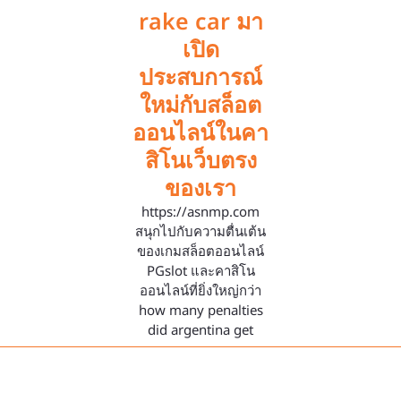
rake car มา
เปิด
ประสบการณ์
ใหม่กับสล็อต
ออนไลน์ในคา
สิโนเว็บตรง
ของเรา
https://asnmp.com
สนุกไปกับความตื่นเต้น
ของเกมสล็อตออนไลน์
PGslot และคาสิโน
ออนไลน์ที่ยิ่งใหญ่กว่า
how many penalties
did argentina get