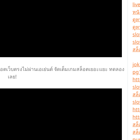
liv
หน
ดูห
ดูห
slo
slo
สล
jok
็อตเว็บตรงไม่ผ่านเอเย่นต์ จัดเต็มเกมสล็อตเยอะแยะ ทดลอง
pg
เลย!
htt
slo
สล
slo
htt
htt
สล
สล
pu