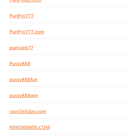
PunPro777
PunPro777.com
puntaek77
Pussy888
pussy888fun
pussy888win
rasri365day.com
RENO88WIN.COM