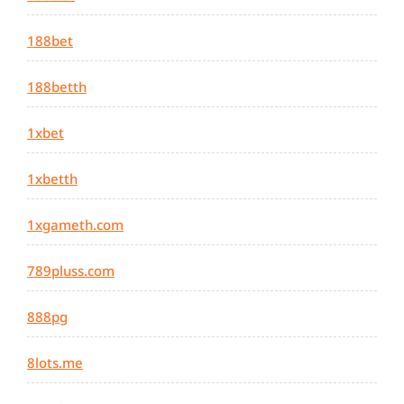
188bet
188betth
1xbet
1xbetth
1xgameth.com
789pluss.com
888pg
8lots.me