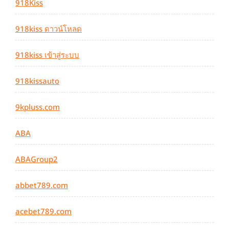
918Kiss
918kiss ดาวน์โหลด
918kiss เข้าสู่ระบบ
918kissauto
9kpluss.com
ABA
ABAGroup2
abbet789.com
acebet789.com