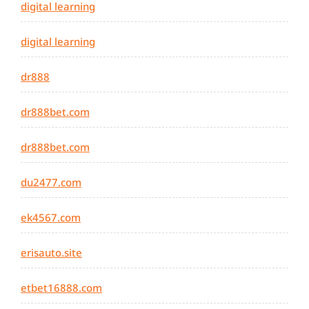
digital learning
digital learning
dr888
dr888bet.com
dr888bet.com
du2477.com
ek4567.com
erisauto.site
etbet16888.com