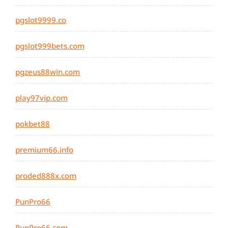
pgslot9999.co
pgslot999bets.com
pgzeus88win.com
play97vip.com
pokbet88
premium66.info
proded888x.com
PunPro66
PunPro66.com