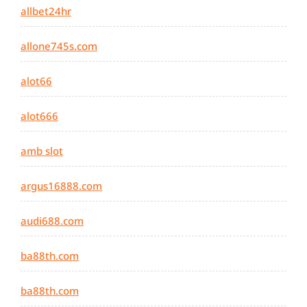
allbet24hr
allone745s.com
alot66
alot666
amb slot
argus16888.com
audi688.com
ba88th.com
ba88th.com