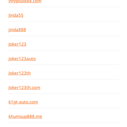
infyplus888.com
Jinda55
jinda888
Joker123
joker123auto
Joker123th
Joker123th.com
k1gt-auto.com
khumsup888.me