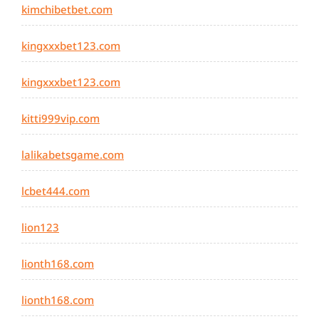
kimchibetbet.com
kingxxxbet123.com
kingxxxbet123.com
kitti999vip.com
lalikabetsgame.com
lcbet444.com
lion123
lionth168.com
lionth168.com