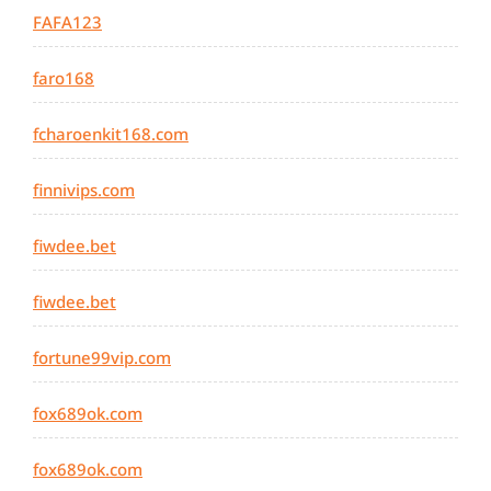
FAFA123
faro168
fcharoenkit168.com
finnivips.com
fiwdee.bet
fiwdee.bet
fortune99vip.com
fox689ok.com
fox689ok.com