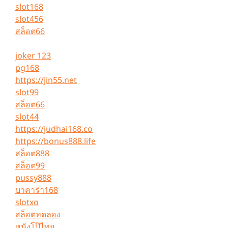
slot168
slot456
สล็อต66
joker 123
pg168
https://jin55.net
slot99
สล็อต66
slot44
https://judhai168.co
https://bonus888.life
สล็อต888
สล็อต99
pussy888
บาคาร่า168
slotxo
สล็อตทดลอง
หนังโป๊ไทย