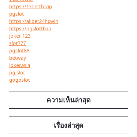
https://1xbetth.vip
pgslot
https://allbet24hr.win
https://pgslotth.io
joker 123
slot777
pgslot88
betway
jokerasia
pg slot
gogoslot
ความเห็นล่าสุด
เรื่องล่าสุด