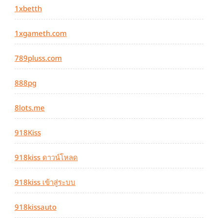
1xbetth
1xgameth.com
789pluss.com
888pg
8lots.me
918Kiss
918kiss ดาวน์โหลด
918kiss เข้าสู่ระบบ
918kissauto