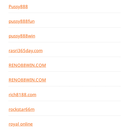
Pussy888
pussy888fun
pussy888win
rasri365day.com
RENO88WIN.COM
RENO88WIN.COM
rich8188.com
rockstar66m
royal online