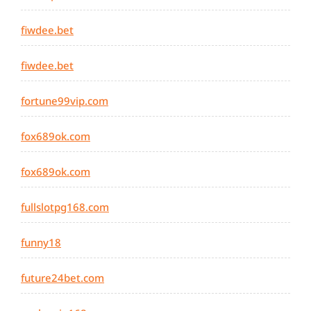
fiwdee.bet
fiwdee.bet
fortune99vip.com
fox689ok.com
fox689ok.com
fullslotpg168.com
funny18
future24bet.com