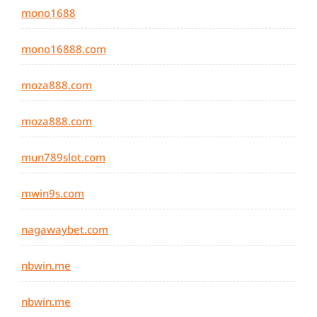
mono1688
mono16888.com
moza888.com
moza888.com
mun789slot.com
mwin9s.com
nagawaybet.com
nbwin.me
nbwin.me