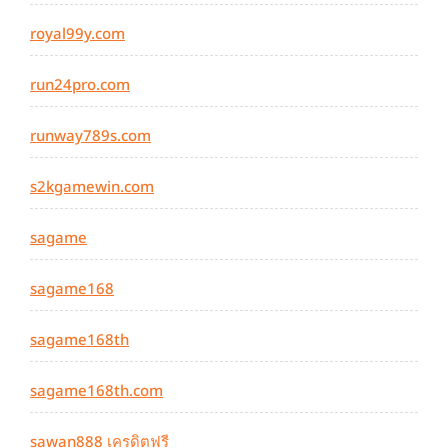
royal99y.com
run24pro.com
runway789s.com
s2kgamewin.com
sagame
sagame168
sagame168th
sagame168th.com
sawan888 เครดิตฟรี