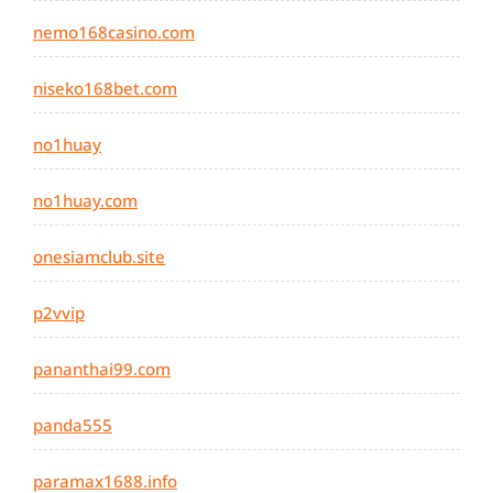
nemo168casino.com
niseko168bet.com
no1huay
no1huay.com
onesiamclub.site
p2vvip
pananthai99.com
panda555
paramax1688.info