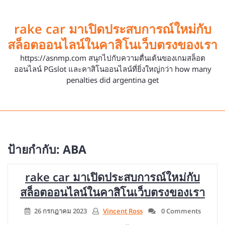
Skip
to
rake car มาเปิดประสบการณ์ใหม่กับ
content
สล็อตออนไลน์ในคาสิโนเว็บตรงของเรา
https://asnmp.com สนุกไปกับความตื่นเต้นของเกมสล็อต
ออนไลน์ PGslot และคาสิโนออนไลน์ที่ยิ่งใหญ่กว่า how many
penalties did argentina get
ป้ายกำกับ:
ABA
rake car มาเปิดประสบการณ์ใหม่กับ
สล็อตออนไลน์ในคาสิโนเว็บตรงของเรา
26 กรกฎาคม 2023
Vincent Ross
0 Comments