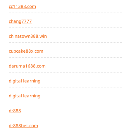
cc11388.com
chang7777
chinatown888.win
cupcake88x.com
daruma1688.com
digital learning
digital learning
dr888
dr888bet.com