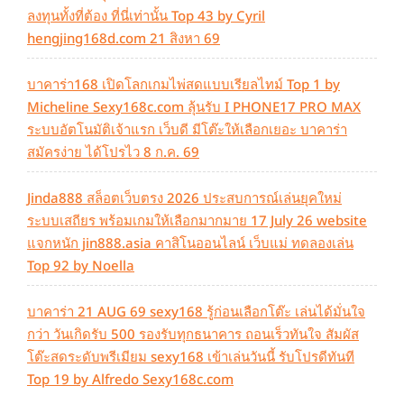
ลงทุนทั้งที่ต้อง ที่นี่เท่านั้น Top 43 by Cyril
hengjing168d.com 21 สิงหา 69
บาคาร่า168 เปิดโลกเกมไพ่สดแบบเรียลไทม์ Top 1 by
Micheline Sexy168c.com ลุ้นรับ I PHONE17 PRO MAX
ระบบอัตโนมัติเจ้าแรก เว็บดี มีโต๊ะให้เลือกเยอะ บาคาร่า
สมัครง่าย ได้โปรไว 8 ก.ค. 69
Jinda888 สล็อตเว็บตรง 2026 ประสบการณ์เล่นยุคใหม่
ระบบเสถียร พร้อมเกมให้เลือกมากมาย 17 July 26 website
แจกหนัก jin888.asia คาสิโนออนไลน์ เว็บแม่ ทดลองเล่น
Top 92 by Noella
บาคาร่า 21 AUG 69 sexy168 รู้ก่อนเลือกโต๊ะ เล่นได้มั่นใจ
กว่า วันเกิดรับ 500 รองรับทุกธนาคาร ถอนเร็วทันใจ สัมผัส
โต๊ะสดระดับพรีเมียม sexy168 เข้าเล่นวันนี้ รับโปรดีทันที
Top 19 by Alfredo Sexy168c.com