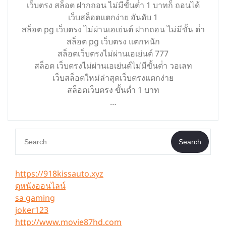
เว็บตรง สล็อต ฝากถอน ไม่มีขั้นต่ำ 1 บาทก็ ถอนได้
เว็บสล็อตแตกง่าย อันดับ 1
สล็อต pg เว็บตรง ไม่ผ่านเอเย่นต์ ฝากถอน ไม่มีขั้น ต่ํา
สล็อต pg เว็บตรง แตกหนัก
สล็อตเว็บตรงไม่ผ่านเอเย่นต์ 777
สล็อต เว็บตรงไม่ผ่านเอเย่นต์ไม่มีขั้นต่ํา วอเลท
เว็บสล็อตใหม่ล่าสุดเว็บตรงแตกง่าย
สล็อตเว็บตรง ขั้นต่ำ 1 บาท
…
Search
https://918kissauto.xyz
ดูหนังออนไลน์
sa gaming
joker123
http://www.movie87hd.com