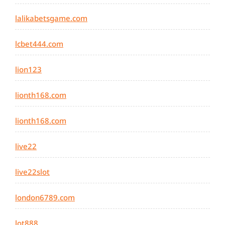
lalikabetsgame.com
lcbet444.com
lion123
lionth168.com
lionth168.com
live22
live22slot
london6789.com
lot888