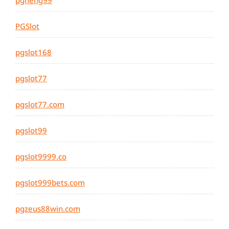
pgheng99
PGSlot
pgslot168
pgslot77
pgslot77.com
pgslot99
pgslot9999.co
pgslot999bets.com
pgzeus88win.com