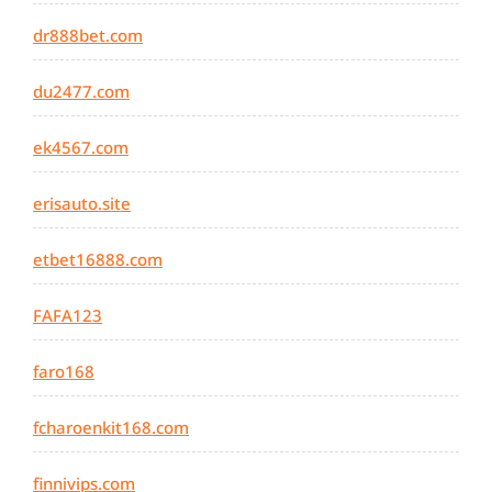
dr888bet.com
du2477.com
ek4567.com
erisauto.site
etbet16888.com
FAFA123
faro168
fcharoenkit168.com
finnivips.com