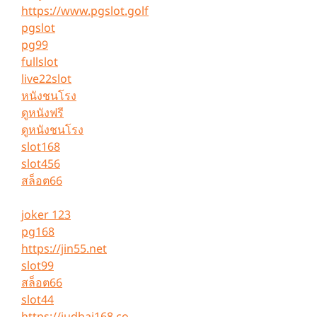
https://www.pgslot.golf
pgslot
pg99
fullslot
live22slot
หนังชนโรง
ดูหนังฟรี
ดูหนังชนโรง
slot168
slot456
สล็อต66
joker 123
pg168
https://jin55.net
slot99
สล็อต66
slot44
https://judhai168.co