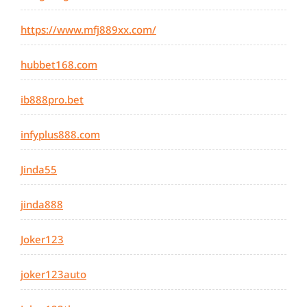
https://www.mfj889xx.com/
hubbet168.com
ib888pro.bet
infyplus888.com
Jinda55
jinda888
Joker123
joker123auto