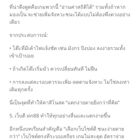
ที่น่าดึงดูดคือเกมพวกนี้ “อ่านค่าสถิติได้” รวมทั้งถ้าหาก
มองเป็น จะช่วยเพิ่มจังหวะชนะได้แบบไม่ต้องพึ่งดวงอย่าง
เดียว
จากประสบการณ์:
• โต๊ะที่มีเค้าไพ่แจ้งชัด เช่น มังกร ปิงปอง ลงง่ายรวมทั้ง
เข้าเป้าบ่อย
• ถ้าเกิดโต๊ะเริ่มมั่ว ควรเปลี่ยนทันที ไม่ฝืน
• การลงแต่ละรอบควรจะเพิ่ม-ลดตามจังหวะ ไม่ใช่ลงเท่า
เดิมทุกครั้ง
นี่เป็นจุดที่ทำให้คาสิโนสด “แตกง่ายดายยิ่งกว่าที่คิด”
5. เว็บดี xin88 ทำให้ทุกอย่างลื่นและแตกง่ายขึ้น
อีกหนึ่งบทเรียนสำคัญคือ “เลือกเว็บไซต์ดี ชนะง่ายดาย
กว่า” เว็บไซต์ตรงที่ระบบเสถียร เกมไม่สะดุด อัตราจ่าย