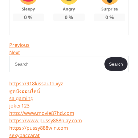
Sleepy
Angry
Surprise
0
%
0
%
0
%
แนะแนว
Previous
Previous
Post
Next
Next
เรื่อง
Post
Search
https://918kissauto.xyz
ดูหนังออนไลน์
sa gaming
joker123
http://www.movie87hd.com
https://www.pussy888play.com
https://pussy888win.com
sexybaccarat