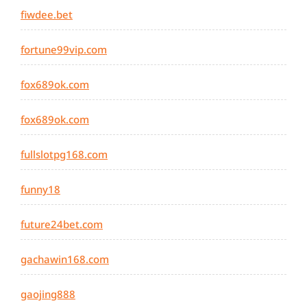
fiwdee.bet
fortune99vip.com
fox689ok.com
fox689ok.com
fullslotpg168.com
funny18
future24bet.com
gachawin168.com
gaojing888