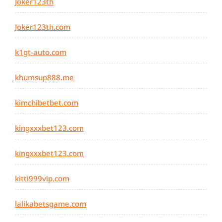
Joker123th
Joker123th.com
k1gt-auto.com
khumsup888.me
kimchibetbet.com
kingxxxbet123.com
kingxxxbet123.com
kitti999vip.com
lalikabetsgame.com