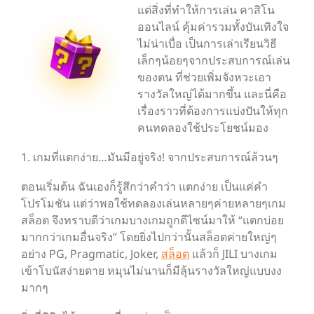
แต่สิ่งที่ทำให้การเล่น คาสิโน
ออนไลน์ คุ้มค่ารวมทั้งบันเทิงใจ
ไม่น่าเบื่อ เป็นการเล่าเรียนวิธี
เล็กๆน้อยๆจากประสบการณ์เล่น
ของตน ที่ช่วยเพิ่มจังหวะเอา
รางวัลใหญ่ได้มากขึ้น และนี่คือ
เรื่องราวที่ต้องการแบ่งปันให้ทุก
คนทดลองใช้ประโยชน์มอง
1. เกมที่แตกง่าย…มันมีอยู่จริง! จากประสบการณ์ล้วนๆ
ตอนเริ่มต้น ฉันเองก็รู้สึกว่าคำว่า แตกง่าย เป็นแค่คำ
โปรโมชัน แต่ว่าพอใช้ทดลองเล่นหลายๆค่ายหลายๆเกม
สล็อต จึงทราบดีว่าเกมบางเกมถูกดีไซน์มาให้ “แตกบ่อย
มากกว่าเกมอื่นจริง” โดยยิ่งไปกว่านั้นสล็อตค่ายใหญ่ๆ
อย่าง PG, Pragmatic, Joker,
สล็อต
แล้วก็ JILI บางเกม
เข้าโบนัสง่ายดาย หมุนไม่นานก็มีลุ้นรางวัลใหญ่แบบงง
มากๆ