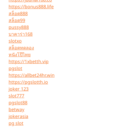
https://bonus888.life
สล็อต888
สล็อต99
pussy888
บาคาร่า168
slotxo
สล็อตทดลอง
หนังโป๊ไทย
https://1xbetth.vip
pgslot
https://allbet24hr.win
https://pgslotth.io
joker 123
slot777
pgslot88
betway
jokerasia
pg slot