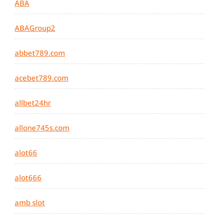
ABA
ABAGroup2
abbet789.com
acebet789.com
allbet24hr
allone745s.com
alot66
alot666
amb slot