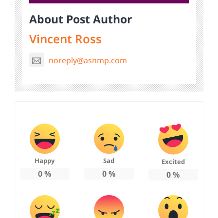
About Post Author
Vincent Ross
noreply@asnmp.com
Happy
Sad
Excited
0
%
0
%
0
%