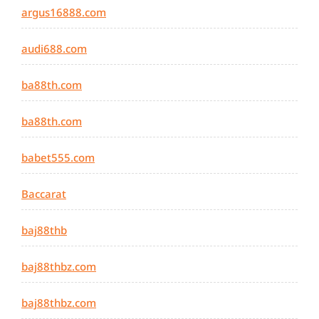
argus16888.com
audi688.com
ba88th.com
ba88th.com
babet555.com
Baccarat
baj88thb
baj88thbz.com
baj88thbz.com