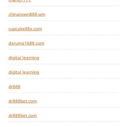
chinatown888.win
cupcake88x.com
daruma1688.com
digital learning
digital learning
dr888
dr888bet.com
dr888bet.com