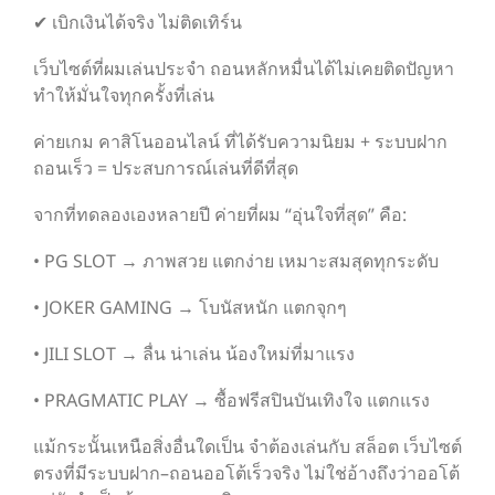
✔ เบิกเงินได้จริง ไม่ติดเทิร์น
เว็บไซต์ที่ผมเล่นประจำ ถอนหลักหมื่นได้ไม่เคยติดปัญหา
ทำให้มั่นใจทุกครั้งที่เล่น
ค่ายเกม คาสิโนออนไลน์ ที่ได้รับความนิยม + ระบบฝาก
ถอนเร็ว = ประสบการณ์เล่นที่ดีที่สุด
จากที่ทดลองเองหลายปี ค่ายที่ผม “อุ่นใจที่สุด” คือ:
• PG SLOT → ภาพสวย แตกง่าย เหมาะสมสุดทุกระดับ
• JOKER GAMING → โบนัสหนัก แตกจุกๆ
• JILI SLOT → ลื่น น่าเล่น น้องใหม่ที่มาแรง
• PRAGMATIC PLAY → ซื้อฟรีสปินบันเทิงใจ แตกแรง
แม้กระนั้นเหนือสิ่งอื่นใดเป็น จำต้องเล่นกับ สล็อต เว็บไซต์
ตรงที่มีระบบฝาก–ถอนออโต้เร็วจริง ไม่ใช่อ้างถึงว่าออโต้