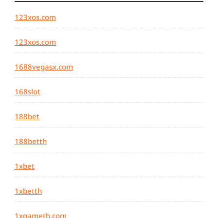
123xos.com
123xos.com
1688vegasx.com
168slot
188bet
188betth
1xbet
1xbetth
1xgameth.com