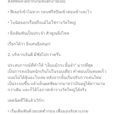
สิ่งที่พินิจได้จากเกมที่แตกง่ายเป็น:
• ฟีเจอร์เข้าไม่ยาก รอบฟรีสปินเข้าค่อนข้างจะไว
• โบนัสออกเรื่อยถึงแม้ไม่ใช่รางวัลใหญ่
• ยิ่งเดิมพันเป็นประจำ ตัวคูณยิ่งไหล
เรียกได้ว่า ยิ่งเล่นยิ่งสนุก!
2. บริหารเงินดี มีชัยไปกว่าครึ่ง
ประสบการณ์ที่ทำให้ “เจ็บแม้กระนั้นจำ” มากที่สุด
เป็นการลงเงินหนักเกินไปในรอบเดียว คำตอบเป็นหมดเร็ว
แบบไม่ได้ลุ้นอะไรเลย หลังจากนั้นเริ่มปรับการเล่นใหม่
เป็นระบบขึ้น แล้วเห็นผลชัดมากมายว่าเงินอยู่ได้ยาวนาน
กว่าเดิม และก็ได้โอกาสเข้ารางวัลใหญ่ได้จริง
เทคนิคที่ใช้แล้วเวิร์ก:
• เริ่มเดิมพันด้วยเบทต่ำก่อน เพื่อมองจังหวะเกม