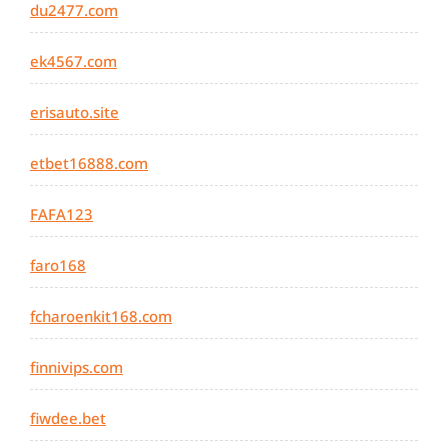
du2477.com
ek4567.com
erisauto.site
etbet16888.com
FAFA123
faro168
fcharoenkit168.com
finnivips.com
fiwdee.bet