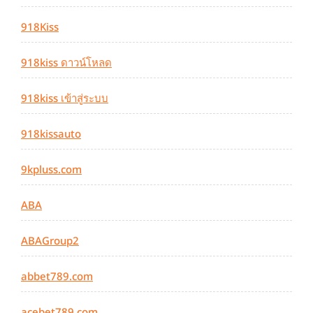
918Kiss
918kiss ดาวน์โหลด
918kiss เข้าสู่ระบบ
918kissauto
9kpluss.com
ABA
ABAGroup2
abbet789.com
acebet789.com