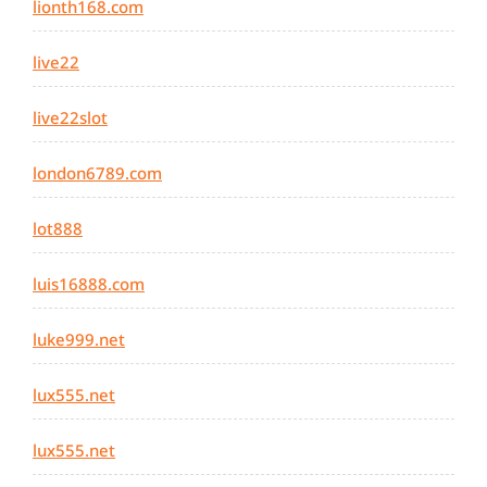
lionth168.com
live22
live22slot
london6789.com
lot888
luis16888.com
luke999.net
lux555.net
lux555.net