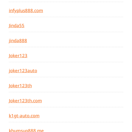
infyplus888.com
Jinda55
jinda888
Joker123
joker123auto
Joker123th
Joker123th.com
k1gt-auto.com
khumsup888.me