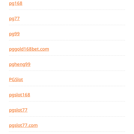
pg168
pg77
pg99
pggold168bet.com
pgheng99
PGSlot
pgslot168
pgslot77
pgslot77.com