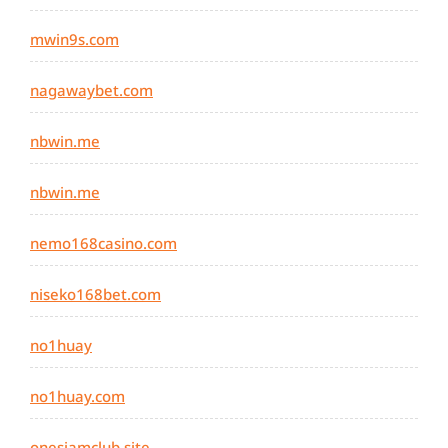
mwin9s.com
nagawaybet.com
nbwin.me
nbwin.me
nemo168casino.com
niseko168bet.com
no1huay
no1huay.com
onesiamclub.site