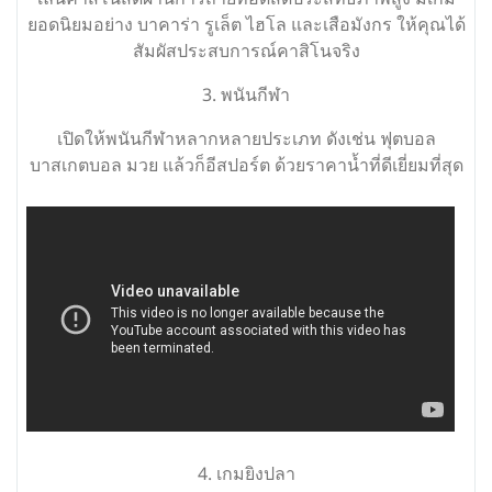
ยอดนิยมอย่าง บาคาร่า รูเล็ต ไฮโล และเสือมังกร ให้คุณได้
สัมผัสประสบการณ์คาสิโนจริง
3. พนันกีฬา
เปิดให้พนันกีฬาหลากหลายประเภท ดังเช่น ฟุตบอล
บาสเกตบอล มวย แล้วก็อีสปอร์ต ด้วยราคาน้ำที่ดีเยี่ยมที่สุด
4. เกมยิงปลา