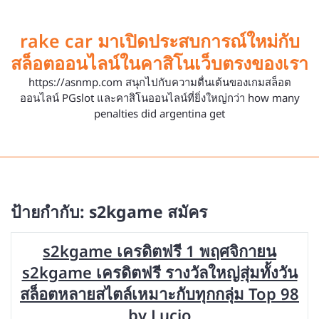
Skip
to
rake car มาเปิดประสบการณ์ใหม่กับ
content
สล็อตออนไลน์ในคาสิโนเว็บตรงของเรา
https://asnmp.com สนุกไปกับความตื่นเต้นของเกมสล็อต
ออนไลน์ PGslot และคาสิโนออนไลน์ที่ยิ่งใหญ่กว่า how many
penalties did argentina get
ป้ายกำกับ:
s2kgame สมัคร
s2kgame เครดิตฟรี 1 พฤศจิกายน
s2kgame เครดิตฟรี รางวัลใหญ่สุ่มทั้งวัน
สล็อตหลายสไตล์เหมาะกับทุกกลุ่ม Top 98
by Lucio