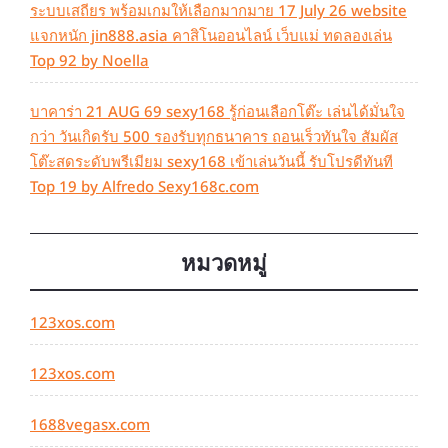
ระบบเสถียร พร้อมเกมให้เลือกมากมาย 17 July 26 website
แจกหนัก jin888.asia คาสิโนออนไลน์ เว็บแม่ ทดลองเล่น
Top 92 by Noella
บาคาร่า 21 AUG 69 sexy168 รู้ก่อนเลือกโต๊ะ เล่นได้มั่นใจ
กว่า วันเกิดรับ 500 รองรับทุกธนาคาร ถอนเร็วทันใจ สัมผัส
โต๊ะสดระดับพรีเมียม sexy168 เข้าเล่นวันนี้ รับโปรดีทันที
Top 19 by Alfredo Sexy168c.com
หมวดหมู่
123xos.com
123xos.com
1688vegasx.com