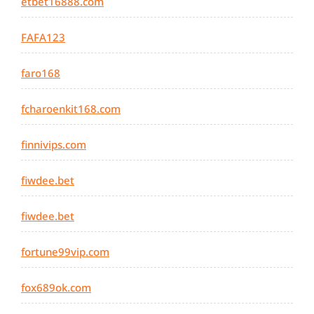
etbet16888.com
FAFA123
faro168
fcharoenkit168.com
finnivips.com
fiwdee.bet
fiwdee.bet
fortune99vip.com
fox689ok.com