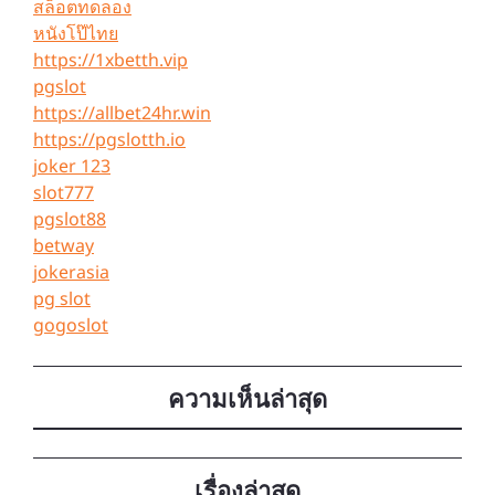
สล็อตทดลอง
หนังโป๊ไทย
https://1xbetth.vip
pgslot
https://allbet24hr.win
https://pgslotth.io
joker 123
slot777
pgslot88
betway
jokerasia
pg slot
gogoslot
ความเห็นล่าสุด
เรื่องล่าสุด