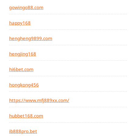
gowingo88.com
happy168
hengheng9899.com
hengjing168
hi6bet.com
hongkong456
https://www.mfj889xx.com/
hubbet168.com
ib888pro.bet