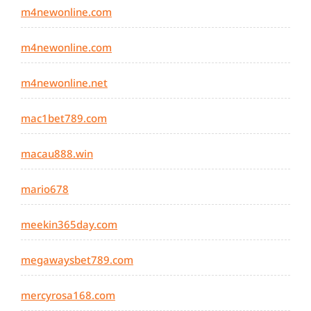
m4newonline.com
m4newonline.com
m4newonline.net
mac1bet789.com
macau888.win
mario678
meekin365day.com
megawaysbet789.com
mercyrosa168.com