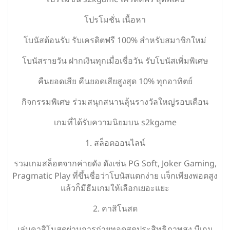
โปรโมชั่น เนื้อหา
โบนัสต้อนรับ รับเครดิตฟรี 100% สำหรับสมาชิกใหม่
โบนัสรายวัน ฝากเงินทุกเมื่อเชื่อวัน รับโบนัสเพิ่มพิเศษ
คืนยอดเสีย คืนยอดเสียสูงสุด 10% ทุกอาทิตย์
กิจกรรมพิเศษ ร่วมสนุกสนานลุ้นรางวัลใหญ่รอบเดือน
เกมที่ได้รับความนิยมบน s2kgame
1. สล็อตออนไลน์
รวมเกมสล็อตจากค่ายดัง ดังเช่น PG Soft, Joker Gaming,
Pragmatic Play ที่ขึ้นชื่อว่าโบนัสแตกง่าย แจ็กเพียงพอตสูง
แล้วก็มีธีมเกมให้เลือกเยอะแยะ
2. คาสิโนสด
เล่นคาสิโนสดผ่านการถ่ายทอดสดประสิทธิภาพสูง มีเกม