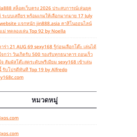
da888 สล็อตเว็บตรง 2026 ประสบการณ์เล่นยุค
่ ระบบเสถียร พร้อมเกมให้เลือกมากมาย 17 July
website แจกหนัก jin888.asia คาสิโนออนไลน์
บแม่ ทดลองเล่น Top 92 by Noella
าร่า 21 AUG 69 sexy168 รู้ก่อนเลือกโต๊ะ เล่นได้
นใจกว่า วันเกิดรับ 500 รองรับทุกธนาคาร ถอนเร็ว
ใจ สัมผัสโต๊ะสดระดับพรีเมียม sexy168 เข้าเล่น
นี้ รับโปรดีทันที Top 19 by Alfredo
xy168c.com
หมวดหมู่
3xos.com
3xos.com