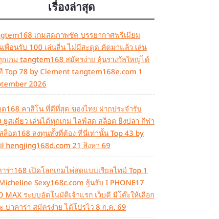
เรื่องล่าสุด
gtem168 เกมสดภาพชัด บรรยากาศพรีเมียม
เพื่อนรับ 100 เล่นลื่น ไม่มีสะดุด คัดมาแล้ว เล่น
ทุกเกม tangtem168 สมัครง่าย ลุ้นรางวัลใหญ่ได้
ที Top 78 by Clement tangtem168e.com 1
ptember 2026
อต168 คาสิโน ที่ดีที่สุด ของไทย ฝากประจำรับ
 ยูสเดียว เล่นได้ทุกเกม ไลฟ์สด สล็อต ยิงปลา กีฬา
สล็อต168 ลงทุนทั้งที่ต้อง ที่นี่เท่านั้น Top 43 by
il hengjing168d.com 21 สิงหา 69
าร่า168 เปิดโลกเกมไพ่สดแบบเรียลไทม์ Top 1
Micheline Sexy168c.com ลุ้นรับ I PHONE17
 MAX ระบบอัตโนมัติเจ้าแรก เว็บดี มีโต๊ะให้เลือก
ะ บาคาร่า สมัครง่าย ได้โปรไว 8 ก.ค. 69