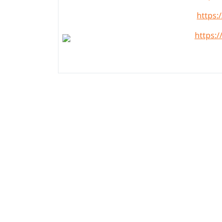
https:
https: