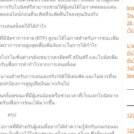
การรับโบนัสฟรีสามารถช่วยให้ผู้เล่นได้โอกาสทดลองเล่น
Jin
ออนไลน์ก่อนที่จะคิดที่จะตัดสินใจลงทุนเงินจริง
ใหม
26 
ารเล่นสล็อตให้ได้กำไร
เว็
ตที่มีอัตราการจ่าย (RTP) สูงจะได้โอกาสสำหรับการชนะเพิ่ม
ัตราการจ่ายสูงสุดเพื่อเพิ่มจังหวะในการได้กำไร
บาค
มั่
งโปรโมชั่นต่างๆดังเช่นว่าเครดิตฟรี สปินฟรี และโบนัสเพิ่ม
ทัน
ำหรับเพื่อการทำกำไรจากการเล่นสล็อต
วัน
Se
าณสำหรับการเล่นเฮงจริง168ให้เด่นชัด และไม่ควรที่จะ
เพื่อปกป้องการสูญเสียเงินมากเกินไป
นสล็อตขณะที่มีผู้เล่นน้อยหรือช่วงเวลาที่เว็บแจกโบนัสอาจ
หรับเพื่อการชนะได้มากขึ้น
สรุป
12
โอกาสที่ดีสำหรับผู้เล่นที่อยากได้ทำความรู้จักกับเกมก่อนจะ
12
เว็บที่น่าไว้ใจดังเช่นว่า สล็อต และ สล็อต ซึ่งมีระบบที่