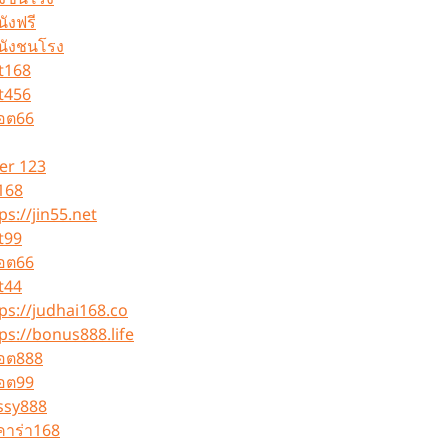
นังฟรี
นังชนโรง
t168
t456
็อต66
er 123
168
ps://jin55.net
t99
็อต66
t44
ps://judhai168.co
ps://bonus888.life
็อต888
็อต99
ssy888
คาร่า168