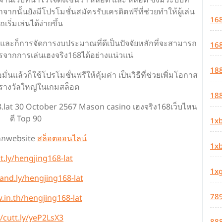
กนั้นยังมีโปรโมชั่นสมัครรับเครดิตฟรีที่ช่วยทำให้ผู้เล่น
16
ริ่มเล่นได้ง่ายขึ้น
น และก็การจัดการงบประมาณที่ดีเป็นปัจจัยหลักที่จะสามารถ
168
รจากการเล่นเฮงจริง168ได้อย่างแน่วแน่
18
่นแล้วก็ใช้โปรโมชั่นฟรีให้คุ้มค่า เป็นวิธีที่ช่วยเพิ่มโอกาส
างวัลใหญ่ในเกมสล็อต
18
8.lat 30 October 2567 Mason casino เฮงจริง168เว็บไหน
ดี Top 90
1x
กwebsite
สล็อตออนไลน์
1xb
it.ly/hengjing168-lat
1x
rand.ly/hengjing168-lat
78
.in.th/hengjing168-lat
//cutt.ly/yeP2LsX3
88