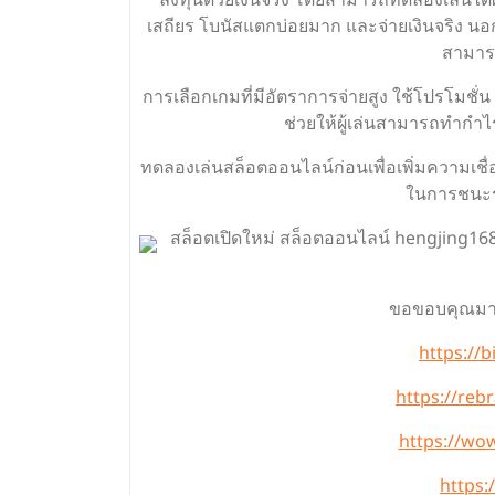
เสถียร โบนัสแตกบ่อยมาก และจ่ายเงินจริง นอกจา
สามารถเ
การเลือกเกมที่มีอัตราการจ่ายสูง ใช้โปรโมชั่
ช่วยให้ผู้เล่นสามารถทำกำไ
ทดลองเล่นสล็อตออนไลน์ก่อนเพื่อเพิ่มความเชื่อมั
ในการชนะร
สล็อตเปิดใหม่ สล็อตออนไลน์ hengjing16
ขอขอบคุณมา
https://b
https://reb
https://wow
https: