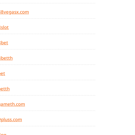
88vegasx.com
slot
8bet
8betth
bet
etth
gameth.com
9pluss.com
8pg