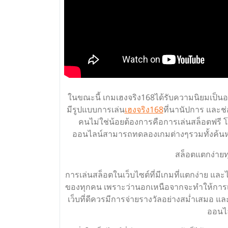
ในขณะนี้ เกมเฮงจริง168ได้รับความนิยมเป็นอย่า
มีรูปแบบการเล่น
เฮงจริง168
ที่นานัปการ และช่
คนไม่ใช่น้อยต้องการคือการเล่นสล็อตฟรี โดย
ออนไลน์สามารถทดลองเกมต่างๆรวมทั้งค้นหาเ
สล็อตแตกง่ายทุ
การเล่นสล็อตในเว็บไซต์ที่มีเกมที่แตกง่าย และได
ของทุกคน เพราะว่านอกเหนือจากจะทำให้การเล่
เว็บที่ดีควรมีการจ่ายรางวัลอย่างสม่ำเสมอ แ
ออนไล