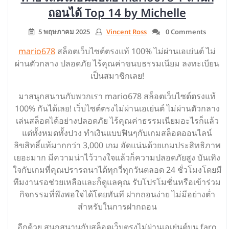
ถอนได้ Top 14 by Michelle
5 พฤษภาคม 2025
Vincent Ross
0 Comments
mario678
สล็อตเว็บไซต์ตรงแท้ 100% ไม่ผ่านเอเย่นต์ ไม่
ผ่านตัวกลาง ปลอดภัย ไร้คุณค่าขนบธรรมเนียม ลงทะเบียน
เป็นสมาชิกเลย!
มาสนุกสนานกับพวกเรา mario678 สล็อตเว็บไซต์ตรงแท้
100% กันได้เลย! เว็บไซต์ตรงไม่ผ่านเอเย่นต์ ไม่ผ่านตัวกลาง
เล่นสล็อตได้อย่างปลอดภัย ไร้คุณค่าธรรมเนียมอะไรก็แล้ว
แต่ทั้งหมดทั้งปวง ทำเงินแบบฟินๆกับเกมสล็อตออนไลน์
ลิขสิทธิ์แท้มากกว่า 3,000 เกม อัดแน่นด้วยเกมประสิทธิภาพ
เยอะมาก มีความน่าไว้วางใจแล้วก็ความปลอดภัยสูง บันเทิง
ใจกับเกมที่คุณปรารถนาได้ทุกวี่ทุกวันตลอด 24 ชั่วโมงโดยมี
ทีมงานรอช่วยเหลือและก็ดูแลคุณ รับโปรโมชั่นหรือเข้าร่วม
กิจกรรมที่พึงพอใจได้โดยทันที ฝากถอนง่าย ไม่มีอย่างต่ำ
สำหรับในการฝากถอน
อีกด้วย สนุกสนานกับสล็อตเว็บตรงไม่ผ่านเอเย่นต์บน faro