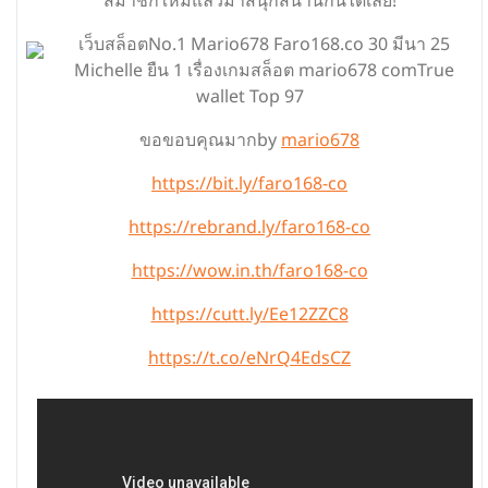
สมาชิกใหม่แล้วมาสนุกสนานกันได้เลย!
เว็บสล็อตNo.1 Mario678 Faro168.co 30 มีนา 25
Michelle ยืน 1 เรื่องเกมสล็อต mario678 comTrue
wallet Top 97
ขอขอบคุณมากby
mario678
https://bit.ly/faro168-co
https://rebrand.ly/faro168-co
https://wow.in.th/faro168-co
https://cutt.ly/Ee12ZZC8
https://t.co/eNrQ4EdsCZ