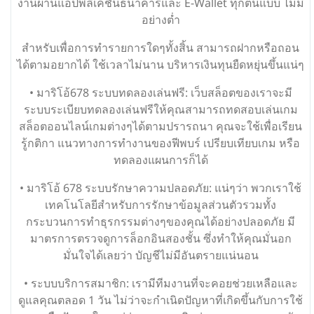
งานผ่านแอปพลิเคชันธนาคารและ E-Wallet ทุกต้นแบบ ไม่มี
อย่างต่ำ
สำหรับเพื่อการทำรายการใดๆทั้งสิ้น สามารถฝากหรือถอน
ได้ตามอยากได้ ใช้เวลาไม่นาน บริหารเงินทุนยืดหยุ่นขึ้นแน่ๆ
• มาริโอ้678 ระบบทดลองเล่นฟรี: เว็บสล็อตของเราจะมี
ระบบระเบียบทดลองเล่นฟรีให้คุณสามารถทดสอบเล่นเกม
สล็อตออนไลน์เกมต่างๆได้ตามปรารถนา คุณจะใช้เพื่อเรียน
รู้กติกา แนวทางการทำงานของฟีพบร์ เปรียบเทียบเกม หรือ
ทดลองแผนการก็ได้
• มาริโอ้ 678 ระบบรักษาความปลอดภัย: แน่ๆว่า พวกเราใช้
เทคโนโลยีสำหรับการรักษาข้อมูลส่วนตัวรวมทั้ง
กระบวนการทำธุรกรรมต่างๆของคุณได้อย่างปลอดภัย มี
มาตรการตรวจดูการล็อกอินสองชั้น ซึ่งทำให้คุณมั่นอก
มั่นใจได้เลยว่า บัญชีไม่มีอันตรายแน่นอน
• ระบบบริการสมาชิก: เรามีทีมงานที่จะคอยช่วยเหลือและ
ดูแลคุณตลอด 1 วัน ไม่ว่าจะกำเนิดปัญหาที่เกิดขึ้นกับการใช้