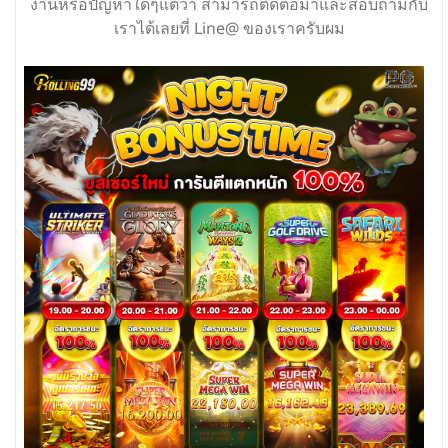
งานหรือปัญหาใดๆแต่ว่า สามารถติดต่อมาและสอบถามกับ
เราได้เลยที่ Line@ ของเราครับผม