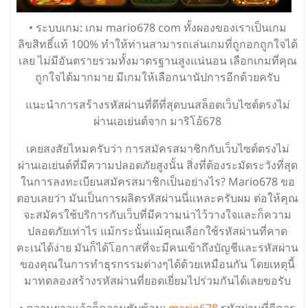
• ระบบเกม: เกม mario678 com ทั้งผองของเราเป็นเกม
ลิขสิทธิ์แท้ 100% ทำให้ท่านสามารถเล่นเกมที่ถูกอกถูกใจได้
เลย ไม่มีอันตรายรวมทั้งมาตรฐานสูงแน่นอน เลือกเกมที่คุณ
ถูกใจได้มากมาย มีเกมให้เลือกนานัปการอีกด้วยครับ
แนะนำการสร้างรหัสผ่านที่ดีที่สุดบนสล็อตเว็บไซต์ตรงไม่
ผ่านเอเย่นต์จาก มาริโอ้678
เคยสงสัยไหมครับว่า การสมัครสมาชิกกับเว็บไซต์ตรงไม่
ผ่านเอเย่นต์ที่มีความปลอดภัยสูงนั้น สิ่งที่ต้องระมัดระวังที่สุด
ในการลงทะเบียนสมัครสมาชิกเป็นอย่างไร? Mario678 ขอ
ตอบเลยว่า มันเป็นการผลิตรหัสผ่านนี่แหละครับผม ต่อให้คุณ
จะสมัครใช้บริการกับเว็บที่มีความน่าไว้วางใจและก็ความ
ปลอดภัยเท่าไร แม้กระนั้นแม้คุณเลือกใช้รหัสผ่านที่คาด
คะเนได้ง่าย มันก็ได้โอกาสที่จะมีคนเข้าถึงบัญชีและรหัสผ่าน
ของคุณในการทำธุรกรรมต่างๆได้ด้วยเหมือนกัน โดยเหตุนี้
มาทดลองสร้างรหัสผ่านที่ยอดเยี่ยมไปร่วมกันได้เลยขอรับ