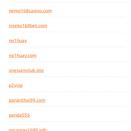
nemo168casino.com
niseko168bet.com
no1huay
no1huay.com
onesiamclub.site
p2vvip
pananthai99.com
panda555
paramax1688.info