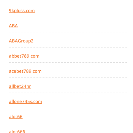
9kpluss.com
ABA
ABAGroup2
abbet789.com
acebet789.com
allbet24hr
allone745s.com
alot66
alot666