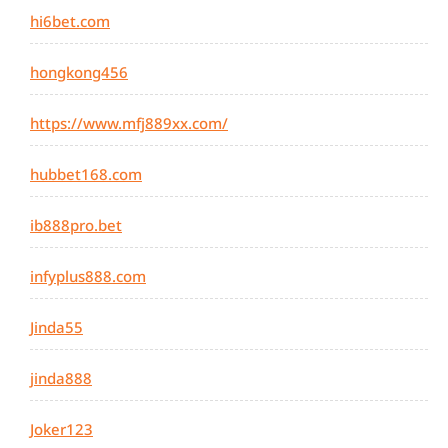
hi6bet.com
hongkong456
https://www.mfj889xx.com/
hubbet168.com
ib888pro.bet
infyplus888.com
Jinda55
jinda888
Joker123