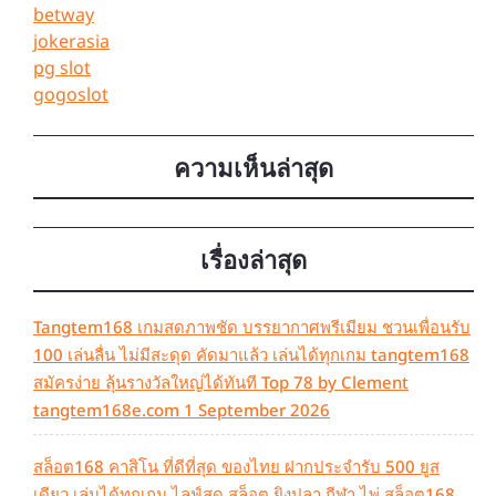
betway
jokerasia
pg slot
gogoslot
ความเห็นล่าสุด
เรื่องล่าสุด
Tangtem168 เกมสดภาพชัด บรรยากาศพรีเมียม ชวนเพื่อนรับ
100 เล่นลื่น ไม่มีสะดุด คัดมาแล้ว เล่นได้ทุกเกม tangtem168
สมัครง่าย ลุ้นรางวัลใหญ่ได้ทันที Top 78 by Clement
tangtem168e.com 1 September 2026
สล็อต168 คาสิโน ที่ดีที่สุด ของไทย ฝากประจำรับ 500 ยูส
เดียว เล่นได้ทุกเกม ไลฟ์สด สล็อต ยิงปลา กีฬา ไพ่ สล็อต168