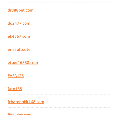
dr888bet.com
du2477.com
ek4567.com
erisauto.site
etbet16888.com
FAFA123
faro168
fcharoenkit168.com
finnivips.com