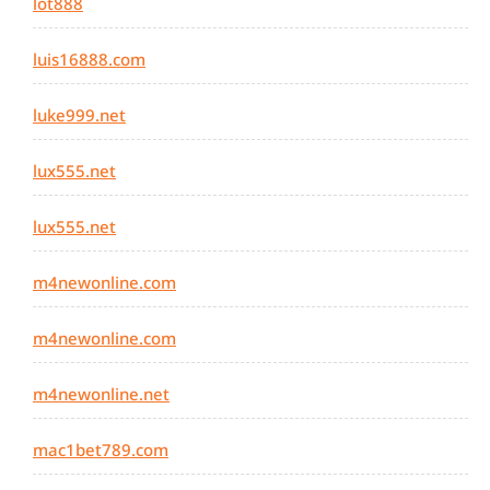
lot888
luis16888.com
luke999.net
lux555.net
lux555.net
m4newonline.com
m4newonline.com
m4newonline.net
mac1bet789.com