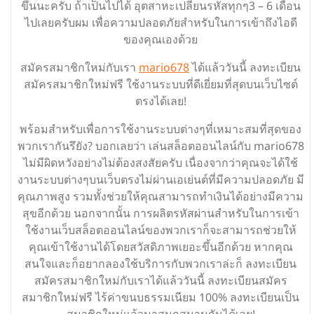
ขึ้นนะครับ ถ้าเป็นไปได้ อุตสาหะเปลี่ยนรหัสทุกๆ3 – 6 เดือน
ไปเลยครับผม เพื่อความปลอดภัยสำหรับในการเข้าถึงไอดี
ของคุณเองด้วย
สมัครสมาชิกใหม่กับเรา
mario678
ได้แล้ววันนี้ ลงทะเบียน
สมัครสมาชิกใหม่ฟรี ใช้งานระบบที่ดีเยี่ยมที่สุดบนเว็บไซต์
ตรงได้เลย!
พร้อมสำหรับเพื่อการใช้งานระบบต่างๆที่เหมาะสมที่สุดของ
พวกเรากันรึยัง? บอกเลยว่า เล่นสล็อตออนไลน์กับ mario678
ไม่มีผิดหวังอย่างไม่ต้องสงสัยครับ เนื่องจากว่าคุณจะได้ใช้
งานระบบต่างๆบนเว็บตรงไม่ผ่านเอเย่นต์ที่มีความปลอดภัย มี
คุณภาพสูง รวมทั้งช่วยให้คุณสามารถทำเงินได้อย่างมีความ
สุขอีกด้วย นอกจากนั้น การผลิตรหัสผ่านสำหรับในการเข้า
ใช้งานเว็บสล็อตออนไลน์ของพวกเราก็จะสามารถช่วยให้
คุณเข้าใช้งานได้โดยสวัสดิภาพเยอะขึ้นอีกด้วย หากคุณ
สนใจและก็อยากลองใช้บริการกับพวกเราล่ะก็ ลงทะเบียน
สมัครสมาชิกใหม่กับเราได้แล้ววันนี้ ลงทะเบียนสมัคร
สมาชิกใหม่ฟรี ไร้ค่าขนบธรรมเนียม 100% ลงทะเบียนเป็น