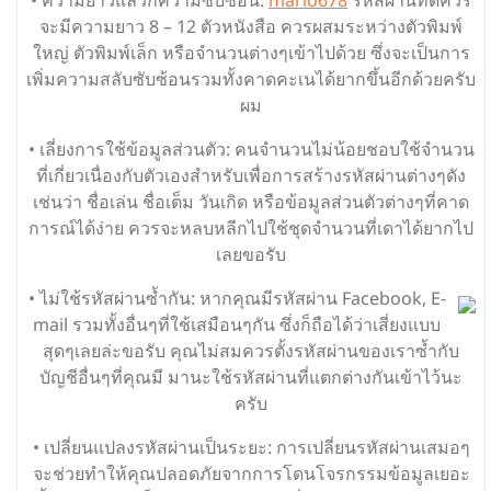
• ความยาวแล้วก็ความซับซ้อน:
mario678
รหัสผ่านที่ดีควร
จะมีความยาว 8 – 12 ตัวหนังสือ ควรผสมระหว่างตัวพิมพ์
ใหญ่ ตัวพิมพ์เล็ก หรือจำนวนต่างๆเข้าไปด้วย ซึ่งจะเป็นการ
เพิ่มความสลับซับซ้อนรวมทั้งคาดคะเนได้ยากขึ้นอีกด้วยครับ
ผม
• เลี่ยงการใช้ข้อมูลส่วนตัว: คนจำนวนไม่น้อยชอบใช้จำนวน
ที่เกี่ยวเนื่องกับตัวเองสำหรับเพื่อการสร้างรหัสผ่านต่างๆดัง
เช่นว่า ชื่อเล่น ชื่อเต็ม วันเกิด หรือข้อมูลส่วนตัวต่างๆที่คาด
การณ์ได้ง่าย ควรจะหลบหลีกไปใช้ชุดจำนวนที่เดาได้ยากไป
เลยขอรับ
• ไม่ใช้รหัสผ่านซ้ำกัน: หากคุณมีรหัสผ่าน Facebook, E-
mail รวมทั้งอื่นๆที่ใช้เสมือนๆกัน ซึ่งก็ถือได้ว่าเสี่ยงแบบ
สุดๆเลยล่ะขอรับ คุณไม่สมควรตั้งรหัสผ่านของเราซ้ำกับ
บัญชีอื่นๆที่คุณมี มานะใช้รหัสผ่านที่แตกต่างกันเข้าไว้นะ
ครับ
• เปลี่ยนแปลงรหัสผ่านเป็นระยะ: การเปลี่ยนรหัสผ่านเสมอๆ
จะช่วยทำให้คุณปลอดภัยจากการโดนโจรกรรมข้อมูลเยอะ