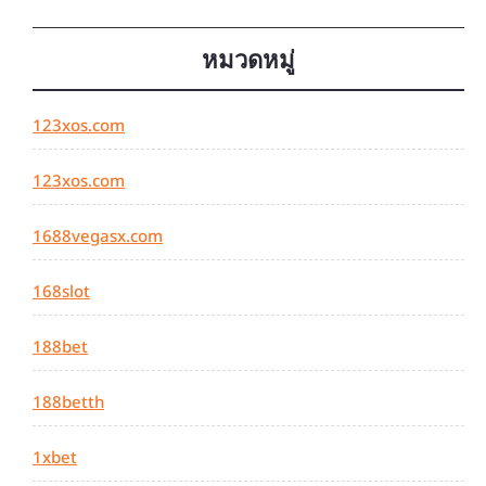
หมวดหมู่
123xos.com
123xos.com
1688vegasx.com
168slot
188bet
188betth
1xbet