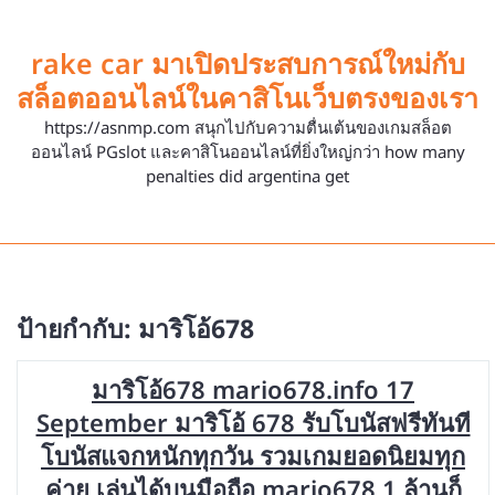
Skip
to
rake car มาเปิดประสบการณ์ใหม่กับ
content
สล็อตออนไลน์ในคาสิโนเว็บตรงของเรา
https://asnmp.com สนุกไปกับความตื่นเต้นของเกมสล็อต
ออนไลน์ PGslot และคาสิโนออนไลน์ที่ยิ่งใหญ่กว่า how many
penalties did argentina get
ป้ายกำกับ:
มาริโอ้678
มาริโอ้678 mario678.info 17
September มาริโอ้ 678 รับโบนัสฟรีทันที
โบนัสแจกหนักทุกวัน รวมเกมยอดนิยมทุก
ค่าย เล่นได้บนมือถือ mario678 1 ล้านก็