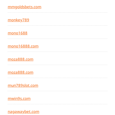
mmgoldsbets.com
monkey789
mono1688
mono16888.com
moza888.com
moza888.com
mun789slot.com
mwin9s.com
nagawaybet.com