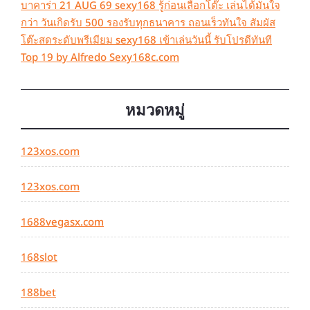
บาคาร่า 21 AUG 69 sexy168 รู้ก่อนเลือกโต๊ะ เล่นได้มั่นใจ
กว่า วันเกิดรับ 500 รองรับทุกธนาคาร ถอนเร็วทันใจ สัมผัส
โต๊ะสดระดับพรีเมียม sexy168 เข้าเล่นวันนี้ รับโปรดีทันที
Top 19 by Alfredo Sexy168c.com
หมวดหมู่
123xos.com
123xos.com
1688vegasx.com
168slot
188bet