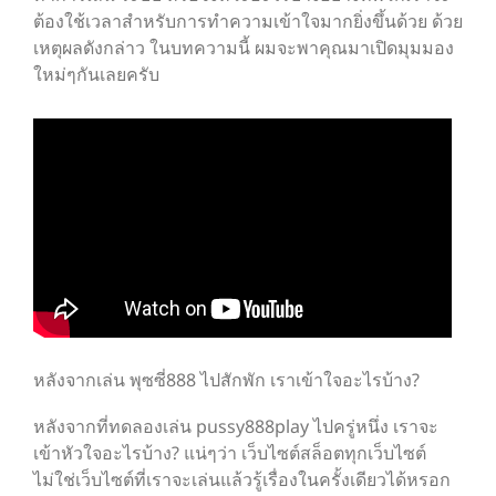
ต้องใช้เวลาสำหรับการทำความเข้าใจมากยิ่งขึ้นด้วย ด้วย
เหตุผลดังกล่าว ในบทความนี้ ผมจะพาคุณมาเปิดมุมมอง
ใหม่ๆกันเลยครับ
หลังจากเล่น พุซซี่888 ไปสักพัก เราเข้าใจอะไรบ้าง?
หลังจากที่ทดลองเล่น pussy888play ไปครู่หนึ่ง เราจะ
เข้าหัวใจอะไรบ้าง? แน่ๆว่า เว็บไซต์สล็อตทุกเว็บไซต์
ไม่ใช่เว็บไซต์ที่เราจะเล่นแล้วรู้เรื่องในครั้งเดียวได้หรอก