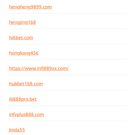
hengheng9899.com
hengjing168
hi6bet.com
hongkong456
https://www.mfj889xx.com/
hubbet168.com
ib888pro.bet
infyplus888.com
Jinda55