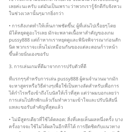
เลยค่ะนะครับ แต่มันเป็นเพราะว่าพวกเรารู้จักดีกับจังหวะ
ในช่วงเวลานั้นๆมากยิ่งกว่า
• การสังเกตทำให้เห็นภาพชัดขึ้น: ผู้ที่เล่นไปเรื่อยๆโดย
มิได้หยุดดูอะไรเลย มักจะพลาดเนื้อหาสำคัญของเกม
pussy888 แต่ถ้าหากเราหยุดดูและพินิจพิจารณาก่อนสัก
นิด พวกเราจะเห็นไม่เหมือนกันของแต่ละตอนก้าวหน้า
ขึ้นด้วยนั่นเองขอรับ
3. การเล่นเกมที่ดีมาจากการปรับตัวที่ดี
ทีแรกๆๆสำหรับการเล่น pussy888 ผู้คนจำนวนมากมัก
จะหาสูตรหรือวิธีต่างๆเพื่อใช้เป็นทางลัดสำหรับเพื่อการ
ได้กำไรหรือเข้าถึงโบนัสให้เร็วที่สุด แต่ว่าผมบอกเลยว่า
การเล่นไปสักพักแล้วเริ่มทำความเข้าใจและปรับนิสัยนี่
แหละขอรับสำคัญที่สุดแล้ว
• ไม่มีสูตรเดียวที่ใช้ได้ตลอด: สิ่งที่เคยเห็นผลหนึ่งครั้ง บาง
ครั้งอาจจะใช้ไม่ได้ผลในอีกทีก็ได้ การยึดชิดกับแนวทาง