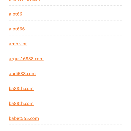
alot66
alot666
amb slot
argus16888.com
audi688.com
ba88th.com
ba88th.com
babet555.com