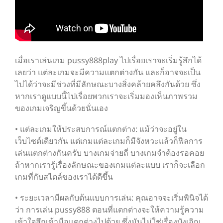
เมื่อเราเล่นเกม pussy888play ไปเรื่อยเราจะเริ่มรู้สึกได้
เลยว่า แต่ละเกมจะมีความแตกต่างกัน และก็อาจจะเป็น
ไปได้ว่าจะมีช่วงที่มีลักษณะบางสิ่งคล้ายคลึงกันด้วย ซึ่ง
หากเราดูแบบนี้ไปเรื่อยพวกเราจะเริ่มมองเห็นภาพรวม
ของเกมเจริญขึ้นด้วยนั่นเอง
• แต่ละเกมให้ประสบการณ์แตกต่าง: แม้ว่าจะอยู่ใน
เว็บไซต์เดียวกัน แต่เกมแต่ละเกมก็มีจังหวะแล้วก็ฟีลการ
เล่นแตกต่างกันครับ บางเกมจ่ายถี่ บางเกมจำต้องรอคอย
ถ้าหากเรารู้เรื่องลักษณะของเกมแต่ละแบบ เราก็จะเลือก
เกมที่กับสไตล์ของเราได้ดีขึ้น
• ระยะเวลามีผลกับต้นแบบการเล่น: คุณอาจจะเริ่มพินิจได้
ว่า การเล่น pussy888 ตอนที่แตกต่างจะให้ความรู้ความ
เข้าใจสึกเข้ามือแตกต่างไปด้วย ซึ่งมันไม่ใช่เรื่องบังเอิญ