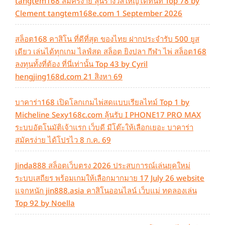
tangtem168 สมัครง่าย ลุ้นรางวัลใหญ่ได้ทันที Top 78 by
Clement tangtem168e.com 1 September 2026
สล็อต168 คาสิโน ที่ดีที่สุด ของไทย ฝากประจำรับ 500 ยูส
เดียว เล่นได้ทุกเกม ไลฟ์สด สล็อต ยิงปลา กีฬา ไพ่ สล็อต168
ลงทุนทั้งที่ต้อง ที่นี่เท่านั้น Top 43 by Cyril
hengjing168d.com 21 สิงหา 69
บาคาร่า168 เปิดโลกเกมไพ่สดแบบเรียลไทม์ Top 1 by
Micheline Sexy168c.com ลุ้นรับ I PHONE17 PRO MAX
ระบบอัตโนมัติเจ้าแรก เว็บดี มีโต๊ะให้เลือกเยอะ บาคาร่า
สมัครง่าย ได้โปรไว 8 ก.ค. 69
Jinda888 สล็อตเว็บตรง 2026 ประสบการณ์เล่นยุคใหม่
ระบบเสถียร พร้อมเกมให้เลือกมากมาย 17 July 26 website
แจกหนัก jin888.asia คาสิโนออนไลน์ เว็บแม่ ทดลองเล่น
Top 92 by Noella