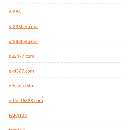
dr888
dr888bet.com
dr888bet.com
du2477.com
ek4567.com
erisauto.site
etbet16888.com
FAFA123