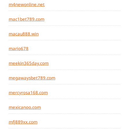
m4newonline.net
mac1bet789.com
macau888.win
mario678
meekin365day.com
megawaysbet789.com
mercyrosa168.com
mexicanoo.com
mfj889xx.com