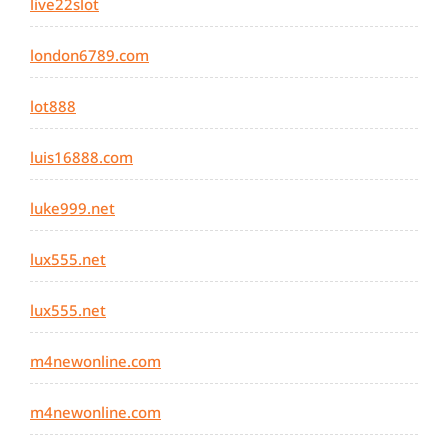
live22slot
london6789.com
lot888
luis16888.com
luke999.net
lux555.net
lux555.net
m4newonline.com
m4newonline.com