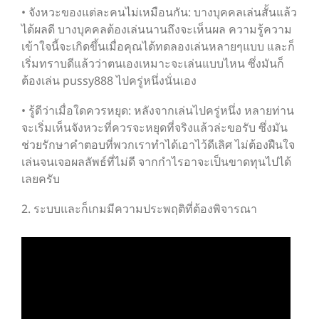
• จังหวะของแต่ละคนไม่เหมือนกัน: บางบุคคลเล่นสั้นแล้ว
ได้ผลดี บางบุคคลต้องเล่นนานถึงจะเห็นผล ความรู้ความ
เข้าใจนี้จะเกิดขึ้นเมื่อคุณได้ทดลองเล่นหลายๆแบบ และก็
เริ่มทราบดีแล้วว่าตนเองเหมาะจะเล่นแบบไหน ซึ่งมันก็
ต้องเล่น pussy888 ไปครู่หนึ่งนั่นเอง
• รู้ดีว่าเมื่อใดควรหยุด: หลังจากเล่นไปครู่หนึ่ง หลายท่าน
จะเริ่มเห็นจังหวะที่ควรจะหยุดที่จริงแล้วล่ะขอรับ ซึ่งมัน
ช่วยรักษาคำตอบที่พวกเราทำได้เอาไว้ดีเลิศ ไม่ต้องฝืนใจ
เล่นจนเจอผลลัพธ์ที่ไม่ดี จากกำไรอาจะเป็นขาดทุนไปได้
เลยครับ
2. ระบบและก็เกมมีความประพฤติที่ต้องพิจารณา