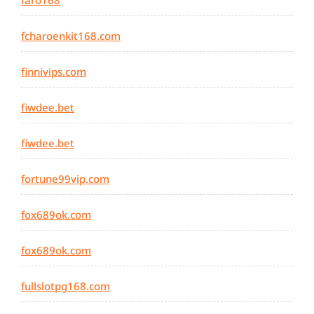
faro168
fcharoenkit168.com
finnivips.com
fiwdee.bet
fiwdee.bet
fortune99vip.com
fox689ok.com
fox689ok.com
fullslotpg168.com