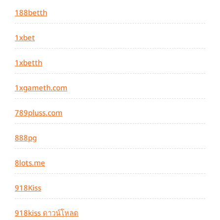
188betth
1xbet
1xbetth
1xgameth.com
789pluss.com
888pg
8lots.me
918Kiss
918kiss ดาวน์โหลด