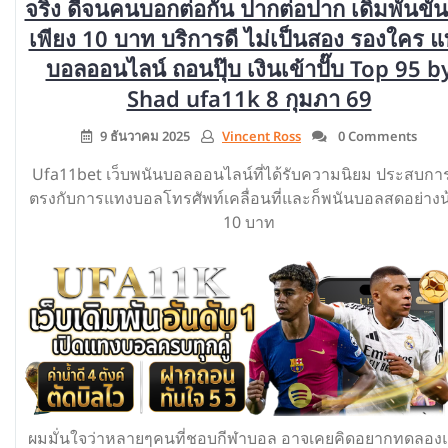
จริง ดีจนคนบอกต่อกัน ปากต่อปาก เดิมพันขั้น
เพียง 10 บาท บริการดี ไม่เป็นสอง รองใคร 
บอลออนไลน์ ถอนปุ๊บ เงินเข้าปั๊บ Top 95 b
Shad ufa11k 8 กุมภา 69
9 ธันวาคม 2025
Vincent Ross
0 Comments
Ufa11bet เว็บพนันบอลออนไลน์ที่ได้รับความนิยม ประสบกา
ตรงกับการแทงบอลโทรศัพท์เคลื่อนที่และก็พนันบอลสดอย่างน
10 บาท
ผมมั่นใจว่าหลายๆคนที่ชอบกีฬาบอล อาจเคยคิดอยากทดลอง