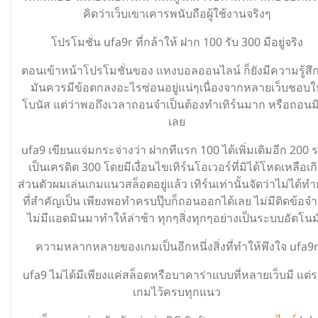
คิดว่าเว็บเขาเคารพนับถือผู้ใช้งานจริงๆ
โปรโมชั่น ufa9r ที่กล้าให้ ฝาก 100 รับ 300 มีอยู่จริง
ตอนเข้าหน้าโปรโมชั่นของ แทงบอลออนไลน์ ก็ยังมีความรู้สึก
มันควรมีข้อตกลงอะไรซ่อนอยู่แน่ๆเนื่องจากหลายเว็บชอบให
โบนัส แต่ว่าพอถึงเวลาถอนจำเป็นต้องทำเทิร์นมาก หรือถอนมิ
เลย
ufa9 เขียนแจ่มกระจ่างว่า ฝากทีแรก 100 ได้เพิ่มเติมอีก 200 
เป็นเครดิต 300 โดยมีเงื่อนไขเทิร์นโอเวอร์ที่มิได้โหดเหลือเก
ส่วนตัวผมเล่นเกมแนวสล็อตอยู่แล้ว เทิร์นเท่านั้นจัดว่าไม่ได้ท
ที่สำคัญเป็น เพียงพอทำครบปุ๊บก็ถอนออกได้เลย ไม่มีติดข้อจำ
ไม่มีแอดมินมาทำให้ล่าช้า ทุกๆสิ่งทุกๆอย่างเป็นระบบอัตโนมั
ความหลากหลายของเกมเป็นอีกหนึ่งสิ่งที่ทำให้พึงใจ ufa9
ufa9 ไม่ได้มีเพียงแค่สล็อตหรือบาคาร่าแบบที่หลายเว็บมี แต่
เกมไว้ครบทุกแนว