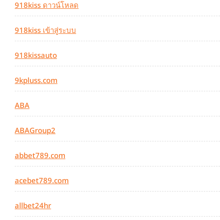
918kiss ดาวน์โหลด
918kiss เข้าสู่ระบบ
918kissauto
9kpluss.com
ABA
ABAGroup2
abbet789.com
acebet789.com
allbet24hr