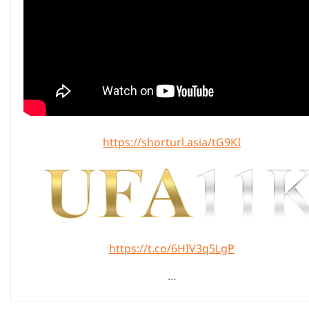
https://shorturl.asia/tG9KI
https://t.co/6HIV3q5LgP
…