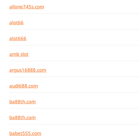
allone745s.com
alot66
alot666
amb slot
argus16888.com
audi688.com
ba88th.com
ba88th.com
babet555.com