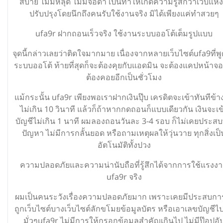
สบาย ไม่มีหลุด ไม่มีจอดำ เป็นทำให้เกิดความรู้สึกว่าเว็บแห่งน
ปรับปรุงโดยนึกถึงคนรับใช้งานจริง มิได้เพียงแค่ทำสวยๆ
ufa9r ฝากถอนเร็วจริง ใช้งานระบบออโต้เต็มรูปแบบ
จุดนี้กล่าวเลยว่าติดใจมากมาย เนื่องจากหลายเว็บไซต์ufa9ที่พู
ระบบออโต้ ท้ายที่สุดก็จะต้องคุยกับแอดมิน จะต้องแคปหน้าจอ
ต้องคอยอีกเป็นชั่วโมง
แม้กระนั้น ufa9r เพียงพอเราฝากเงินปุ๊บ เครดิตจะเข้าทันทีข้
ไม่เกิน 10 วินาที แล้วก็ถ้าหากกดถอนก็แบบเดียวกัน เงินจะเข
บัญชีไม่เกิน 1 นาที ผมลองถอนวันละ 3-4 รอบ ก็ไม่เคยประส
ปัญหา ไม่มีการกลั้นยอด หรือถามเหตุผลให้วุ่นวาย ทุกสิ่งเป็
อัตโนมัติทั้งปวง
ความปลอดภัยและความน่านับถือที่รู้สึกได้จากการใช้แรงง
ufa9r จริง
ผมเป็นคนระวังเรื่องความปลอดภัยมาก เพราะเคยมีประสบกา
ถูกเว็บไซต์บางเว็บไซต์ลักขโมยข้อมูลบัตร หรือเอาเลขบัญชีไป
มั่วๆufa9r ไม่มีการให้กรอกข้อมูลสำคัญเกินไป ไม่มีป๊อปอั