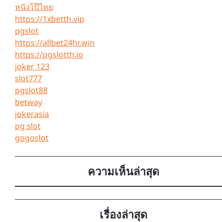
หนังโป๊ไทย
https://1xbetth.vip
pgslot
https://allbet24hr.win
https://pgslotth.io
joker 123
slot777
pgslot88
betway
jokerasia
pg slot
gogoslot
ความเห็นล่าสุด
เรื่องล่าสุด