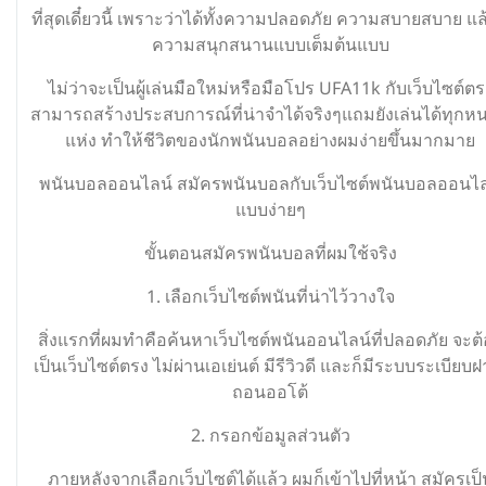
ที่สุดเดี๋ยวนี้ เพราะว่าได้ทั้งความปลอดภัย ความสบายสบาย แล้
ความสนุกสนานแบบเต็มต้นแบบ
ไม่ว่าจะเป็นผู้เล่นมือใหม่หรือมือโปร UFA11k กับเว็บไซต์ตร
สามารถสร้างประสบการณ์ที่น่าจำได้จริงๆแถมยังเล่นได้ทุกหน
แห่ง ทำให้ชีวิตของนักพนันบอลอย่างผมง่ายขึ้นมากมาย
พนันบอลออนไลน์ สมัครพนันบอลกับเว็บไซต์พนันบอลออนไล
แบบง่ายๆ
ขั้นตอนสมัครพนันบอลที่ผมใช้จริง
1. เลือกเว็บไซต์พนันที่น่าไว้วางใจ
สิ่งแรกที่ผมทำคือค้นหาเว็บไซต์พนันออนไลน์ที่ปลอดภัย จะต
เป็นเว็บไซต์ตรง ไม่ผ่านเอเย่นต์ มีรีวิวดี และก็มีระบบระเบียบฝ
ถอนออโต้
2. กรอกข้อมูลส่วนตัว
ภายหลังจากเลือกเว็บไซต์ได้แล้ว ผมก็เข้าไปที่หน้า สมัครเป็