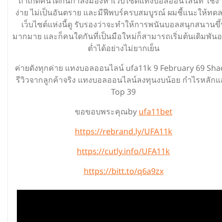
ถ้าเกิดคนใดกันกำลังมองหาเว็บไซต์แทงบอลออนไลน์ที่ ใช้ง
ง่าย ไม่เป็นอันตราย และมีฟีพบร์ครบสมบูรณ์ ผมชี้แนะให้ทด
เว็บไซต์แห่งนี้ดู รับรองว่าจะทำให้การพนันบอลสนุกสนานขึ
มากมาย และก็คนใดกันที่เป็นมือใหม่ก็สามารถเริ่มต้นเดิมพันอ
ต่ำได้อย่างไม่ยากเย็น
ค่ายดังทุกค่าย แทงบอลออนไลน์ ufa11k 9 February 69 Shad
รีวิวจากลูกค้าจริง แทงบอลออนไลน์ลงทุนงบน้อย กำไรหลัก
Top 39
ขอขอบพระคุณby
ufa11bet
https://rebrand.ly/UFA11k
https://cutly.info/UFA11k
https://bitt.to/q6a9zx