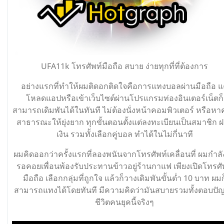
UFA11k โทรศัพท์มือถือ สบาย ง่ายทุกที่ที่ต้องการ
อย่างแรกที่ทำให้ผมติดอกติดใจคือการแทงบอลผ่านมือถือ แ
โหลดแอปหรือเข้าเว็บไซต์ผ่านโปรแกรมท่องอินเตอร์เน็ตก็
สามารถเดิมพันได้ในทันที ไม่ต้องนั่งหน้าคอมพิวเตอร์ หรือห
สาธารณะให้ยุ่งยาก ทุกขั้นตอนตั้งแต่ลงทะเบียนเป็นสมาชิก 
เงิน รวมทั้งเลือกคู่บอล ทำได้ในไม่กี่นาที
ผมคิดออกว่าครั้งแรกที่ลองพนันจากโทรศัพท์เคลื่อนที่ ผมกำลัง
รอคอยเพื่อนพ้องรับประทานข้าวอยู่ร้านกาแฟ เพียงเปิดโทรศั
มือถือ เลือกกลุ่มที่ถูกใจ แล้วก็วางเดิมพันขั้นต่ำ 10 บาท ผมก
สามารถแทงได้โดยทันที มีความคิดว่ามันสบายรวมทั้งตอบปั
ชีวิตคนยุคนี้จริงๆ