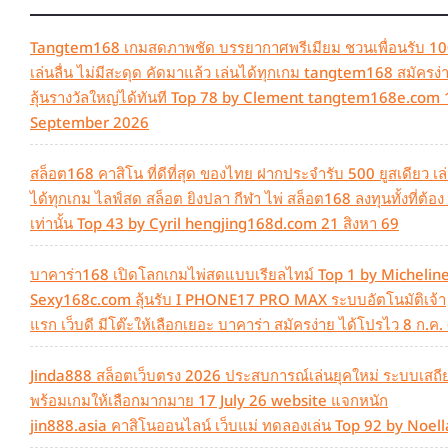
Tangtem168 เกมสดภาพชัด บรรยากาศพรีเมียม ชวนเพื่อนรับ 1
เล่นลื่น ไม่มีสะดุด คัดมาแล้ว เล่นได้ทุกเกม tangtem168 สมัครง่
ลุ้นรางวัลใหญ่ได้ทันที Top 78 by Clement tangtem168e.com 
September 2026
สล็อต168 คาสิโน ที่ดีที่สุด ของไทย ฝากประจำรับ 500 ยูสเดียว เล
ได้ทุกเกม ไลฟ์สด สล็อต ยิงปลา กีฬา ไพ่ สล็อต168 ลงทุนทั้งที่ต้อง ที
เท่านั้น Top 43 by Cyril hengjing168d.com 21 สิงหา 69
บาคาร่า168 เปิดโลกเกมไพ่สดแบบเรียลไทม์ Top 1 by Michelin
Sexy168c.com ลุ้นรับ I PHONE17 PRO MAX ระบบอัตโนมัติเจ้า
แรก เว็บดี มีโต๊ะให้เลือกเยอะ บาคาร่า สมัครง่าย ได้โปรไว 8 ก.ค.
Jinda888 สล็อตเว็บตรง 2026 ประสบการณ์เล่นยุคใหม่ ระบบเสถี
พร้อมเกมให้เลือกมากมาย 17 July 26 website แจกหนัก
jin888.asia คาสิโนออนไลน์ เว็บแม่ ทดลองเล่น Top 92 by Noell