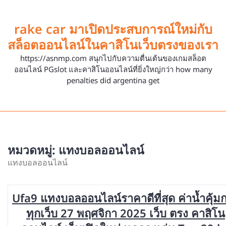
Skip
to
rake car มาเปิดประสบการณ์ใหม่กับ
content
สล็อตออนไลน์ในคาสิโนเว็บตรงของเรา
https://asnmp.com สนุกไปกับความตื่นเต้นของเกมสล็อต
ออนไลน์ PGslot และคาสิโนออนไลน์ที่ยิ่งใหญ่กว่า how many
penalties did argentina get
หมวดหมู่:
แทงบอลออนไลน์
แทงบอลออนไลน์
Ufa9 แทงบอลออนไลน์ราคาดีที่สุด ค่าน้ำคุ้มก
ทุกเว็บ 27 พฤศจิกา 2025 เว็บ ตรง คาสิโน