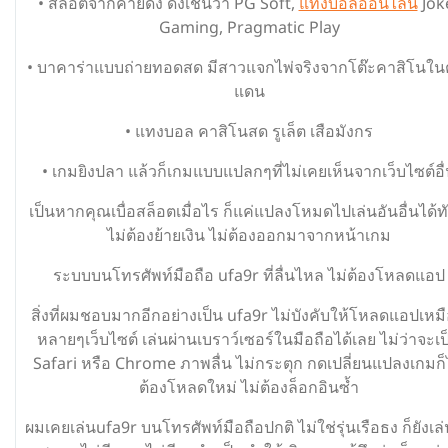
• สล็อตจากค่ายดัง ดังเช่นว่า PG Soft,
แทงบอลออนไลน์
Jok
Gaming, Pragmatic Play
• บาคาร่าแบบถ่ายทอดสด มีสาวแจกไพ่จริงจากโต๊ะคาสิโนในต
แดน
• แทงบอล คาสิโนสด รูเล็ต เสือมังกร
• เกมยิงปลา แล้วก็เกมแบบแปลกๆที่ไม่เคยเห็นจากเว็บไซต์อื
เป็นหากคุณเบื่อสล็อตเมื่อไร ก็แค่แปลงโหมดไปเล่นอันอื่นได้ท
ไม่ต้องย้ายเงิน ไม่ต้องออกมาจากหน้าเกม
ระบบบนโทรศัพท์มือถือ ufa9r ที่ลื่นไหล ไม่ต้องโหลดแอป
สิ่งที่ผมชอบมากอีกอย่างเป็น ufa9r ไม่บังคับให้โหลดแอปเหม
หลายๆเว็บไซต์ เล่นผ่านเบราว์เซอร์ในมือถือได้เลย ไม่ว่าจะเป
Safari หรือ Chrome ภาพลื่น ไม่กระตุก กดเปลี่ยนแปลงเกมก็
ต้องโหลดใหม่ ไม่ต้องล็อกอินซ้ำ
ผมเคยเล่นufa9r บนโทรศัพท์มือถือปกติ ไม่ใช่รุ่นเรือธง ก็ยังเล่