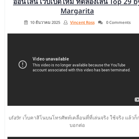
ออนไลน์ เว็บเปิดใหม่ ทดลองเล่น Top 29 b
Margarita
10 ธันวาคม 2025
Vincent Ross
0 Comments
ufa9r เว็บคาสิโนบนโทรศัพท์เคลื่อนที่ที่เล่นจริง ใช้จริง แล้วก็
บอกต่อ