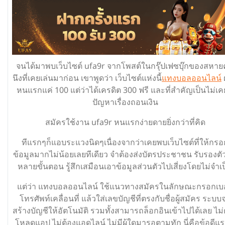
จนได้มาพบเว็บไซต์ ufa9r จากโพสต์ในกรุ๊ปเฟซบุ๊กของสหา
นึงที่เคยเล่นมาก่อน เขาพูดว่า เว็บไซต์แห่งนี้
แทงบอลออนไลน์
หนแรกแค่ 100 แต่ว่าได้เครดิต 300 ฟรี และที่สำคัญเป็นไม่เค
ปัญหาเรื่องถอนเงิน
สมัครใช้งาน ufa9r หนแรกง่ายดายยิ่งกว่าที่คิด
ทีแรกๆก็แอบระแวงนิดๆเนื่องจากว่าเคยพบเว็บไซต์ที่ให้กรอ
ข้อมูลมากไม่น้อยเลยทีเดียว จำต้องส่งบัตรประชาชน รับรองต
หลายขั้นตอน รู้สึกเสมือนเอาข้อมูลส่วนตัวไปเสี่ยงโดยไม่จำเ
แต่ว่า แทงบอลออนไลน์ ใช้แนวทางสมัครในลักษณะกรอกเบอ
โทรศัพท์เคลื่อนที่ แล้วใส่เลขบัญชีที่ตรงกับชื่อผู้สมัคร ระบบ
สร้างบัญชีให้อัตโนมัติ รวมทั้งสามารถล็อกอินเข้าไปได้เลย ไม่
โหลดแอป ไม่ต้องแอดไลน์ ไม่มีผู้ใดมารอตามทัก นี่คือข้อดีแรก