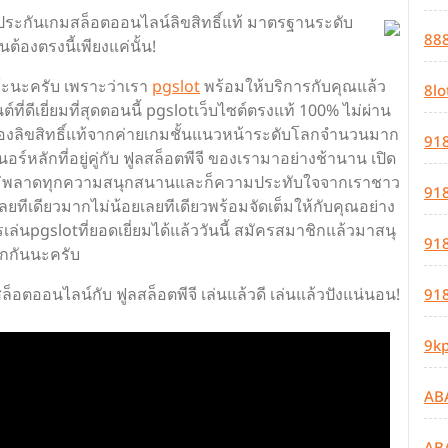
ับประกันเกมสล็อตออนไลน์ลิขสิทธิ์แท้ มาตรฐานระดับ
88
ต้องตรงนี้เพียงแค่นั้น!
จ้ะนะครับ เพราะว่าเรา
pgslot
พร้อมให้บริการกับคุณแล้ว
8lo
ที่ดีเยี่ยมที่สุดตอนนี้ pgslotเว็บไซต์ตรงแท้ 100% ไม่ผ่าน
รับรองลิขสิทธิ์แท้จากค่ายเกมชั้นแนวหน้าระดับโลกจำนวนมาก
918
ร์หลักที่อยู่คู่กับ ฟูลสล็อตพีจี ของเรามาอย่างช้านาน เปิด
 ไม่พลาดทุกความสนุกสนานและก็ความประทับใจจากเราชาว
918
ยทีเดียวมากไม่น้อยเลยทีเดียวพร้อมจัดเต็มให้กับคุณอย่าง
่นpgslotที่ยอดเยี่ยมได้แล้ววันนี้ สมัครสมาชิกแล้วมาสนุ
918
กกันนะครับ
ล็อตออนไลน์กับ ฟูลสล็อตพีจี เล่นแล้วดี เล่นแล้วปังแน่นอน!
918
9kp
AB
AB