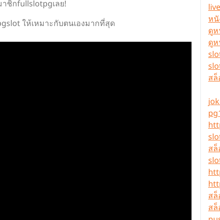
าชิกfullslotpgเลย!
liv
หน
gslot ให้เหมาะกับตนเองมากที่สุด
ดูห
ดูห
slo
slo
สล
jok
pg
htt
slo
สล
slo
htt
htt
สล
สล
pu