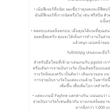
• เน้นฟีเจอร์ที่ถนัด: ผมเชื่อว่าคุณคงจะมีฟีพบ
มันมีฟีเจอร์ที่เราถนัดหรือไม่ เช่น ฟรีสปิน 
มนั้น
• ทดสอบเล่นสล็อตก่อน: เมื่อคุณได้เกมที่คุณส
ยอดเยี่ยมครับ คุณจะได้เห็นการทำงานในส่วนต่า
แล้วสนุก เอนหน้าจอย แ
fullslotpg เสนอแนะมือใหม
สำหรับมือใหม่ที่เข้ามาเล่นเกมกับ pgslot เร
หรือเส้นการจ่ายเงินรางวัล เป็นเส้นหรือแบบอย
รางวัลนั่นเองครับ เป็นต้นว่า เส้นแนวนอน แนว
การจ่ายเงินรางวัลในแต่ละเกมด้วย ในพาร์ทนี
เพิ่มขึ้น เพื่อเพิ่มโอกาสสำห
• แต่ละเกมมี Payline แตกต่างกัน: แน่นอนว่า เ
จ่ายเงินรางวัลก็เช่นเดียวกัน บางเกมสล็อตอาจม
มากยิ่งกว่า 1,000 แ