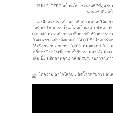
FULLSLOTPG สล็อตเว็บไซต์ตรงที่ดีที่สุด ร
นานาชาติจำเป็น
สองมือล้วงกระเป๋า สองเท้าก้าวเข้ามาได้เลย
ครับผม! พวกเราเป็นสล็อตเว็บตรงไม่ผ่านเอเย่นต์
เอเย่นต์ ไม่ผ่านตัวกลาง เว็บตรงที่ได้รับการ
โดยเฉพาะอย่างยิ่งค่าย PGSLOT ซึ่งเป็นพาร์ทเนอ
ให้บริการเกมมากกว่า 3,000 เกมตลอด 1 วัน
สล็อต มีโปรโมชั่นรวมทั้งกิจกรรมมากไม่น้อยเล
เต็มเปี่ยม ชักชวนคุณมาสัมผัสประสบการณ์การเล
ให้ความเอาใจใส่กับ 3 สิ่งนี้สำหรับการเล่นส