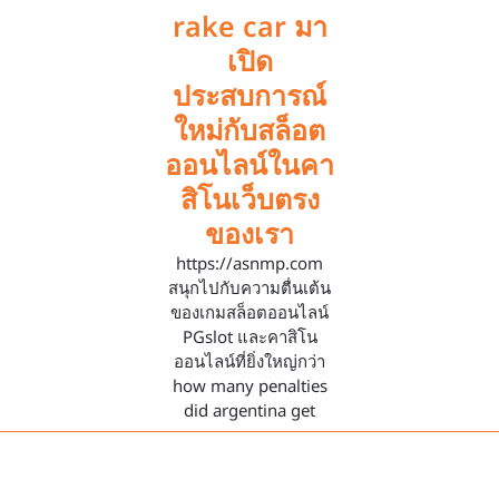
rake car มา
เปิด
ประสบการณ์
ใหม่กับสล็อต
ออนไลน์ในคา
สิโนเว็บตรง
ของเรา
https://asnmp.com
สนุกไปกับความตื่นเต้น
ของเกมสล็อตออนไลน์
PGslot และคาสิโน
ออนไลน์ที่ยิ่งใหญ่กว่า
how many penalties
did argentina get