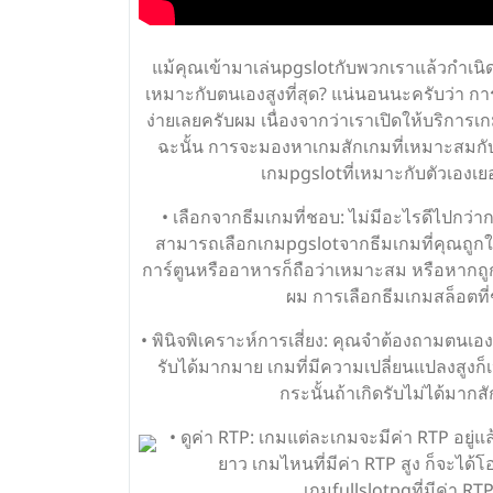
แม้คุณเข้ามาเล่นpgslotกับพวกเราแล้วกำเนิดป
เหมาะกับตนเองสูงที่สุด? แน่นอนนะครับว่า กา
ง่ายเลยครับผม เนื่องจากว่าเราเปิดให้บริการ
ฉะนั้น การจะมองหาเกมสักเกมที่เหมาะสมกับ
เกมpgslotที่เหมาะกับตัวเองเยอ
• เลือกจากธีมเกมที่ชอบ: ไม่มีอะไรดีไปกว่
สามารถเลือกเกมpgslotจากธีมเกมที่คุณถูกใ
การ์ตูนหรืออาหารก็ถือว่าเหมาะสม หรือหากถูกใจ
ผม การเลือกธีมเกมสล็อตที่
• พินิจพิเคราะห์การเสี่ยง: คุณจำต้องถามตน
รับได้มากมาย เกมที่มีความเปลี่ยนแปลงสูงก็เ
กระนั้นถ้าเกิดรับไม่ได้มากส
• ดูค่า RTP: เกมแต่ละเกมจะมีค่า RTP อยู่แ
ยาว เกมไหนที่มีค่า RTP สูง ก็จะได
เกมfullslotpgที่มีค่า RTP