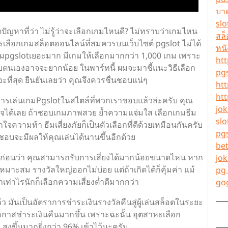
บา
slo
ัญหาที่ว่า ไม่รู้ว่าจะเลือกเกมไหนดี? ไม่ทราบว่าเกมไหน
สล
รเลือกเกมสล็อตออนไลน์ที่สมควรบนเว็บไซต์ pgslot ไม่ได้
หนั
เกมpgslotเยอะมาก มีเกมให้เลือกมากกว่า 1,000 เกม เพราะ
htt
ตนเองอาจจะยากน้อย ในพาร์ทนี้ ผมจะมาชี้แนะวิธีเลือก
pgs
ะที่สุด ยืนยันเลยว่า คุณจึงควรชื่นชอบแน่ๆ
htt
htt
าการเล่นเกมPgslotในสไตล์ที่พวกเราชอบแล้วล่ะครับ คุณ
jok
จได้เลย ถ้าชอบเกมภาพสวย ย้ำความแจ่มใส เลือกเกมธีม
slo
ความท้า ธีมเสี่ยงภัยก็เป็นตัวเลือกที่ดีด้วยเหมือนกันครับ
pg
ชอบจะมีผลให้คุณเล่นได้นานขึ้นอีกด้วย
be
เองก่อนว่า คุณสามารถรับการเสี่ยงได้มากน้อยขนาดไหน หาก
jok
หมาะสม รางวัลใหญ่ออกไม่บ่อย แต่ถ้าเกิดได้ก็คุ้มค่า แม้
pg 
ักเท่าไรนักก็เลือกความเสี่ยงต่ำดีมากกว่า
go
ล้ว มันเป็นอัตราการชำระเงินรางวัลคืนสู่ผู้เล่นสล็อตในระยะ
้โอกาสชำระเงินคืนมากขึ้น เพราะฉะนั้น อุตสาหะเลือก
 สูงขึ้นมากยิ่งกว่า 96% เข้าไว้นะครับ