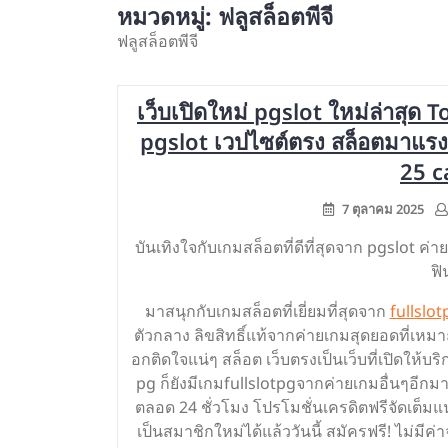
หมวดหมู่:
ฟลูสล็อตพีจี
ฟลูสล็อตพีจี
เว็บเปิดใหม่ pgslot ใหม่ล่าสุด 
pgslot เวปไซต์ตรง สล็อตมาแรง อั
25 c
7 ตุลาคม 2025
บันเทิงใจกับเกมสล็อตที่ดีที่สุดจาก pgslot ค่
ฟิ
มาสนุกกับเกมสล็อตที่เยี่ยมที่สุดจาก
fullslot
ตัวกลาง ลิขสิทธิ์แท้จากค่ายเกมสุดยอดที่เหมา
อกติดใจแน่ๆ สล็อต เว็บตรงเป็นเว็บที่เปิดให
pg ก็ยังมีเกมfullslotpgจากค่ายเกมอื่นๆอีก
ตลอด 24 ชั่วโมง โปรโมชั่นเครดิตฟรีจัดเต็มแ
เป็นสมาชิกใหม่ได้แล้ววันนี้ สมัครฟรี! ไม่มี