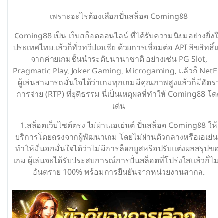
เพราะอะไรต้องเลือกปั่นสล็อต Coming88
Coming88 เป็น เว็บสล็อตออนไลน์ ที่ได้รับความนิยมอย่างยิ่ง
ประเทศไทยแล้วก็ทั่วทวีปเอเชีย ด้วยการเชื่อมต่อ API ลิขสิทธิ์แ
จากค่ายเกมชั้นนำระดับนานาชาติ อย่างเช่น PG Slot,
Pragmatic Play, Joker Gaming, Microgaming, แล้วก็ NetE
ผู้เล่นสามารถมั่นใจได้ว่าเกมทุกเกมมีคุณภาพสูงแล้วก็มีอัตร
การจ่าย (RTP) ที่ยุติธรรม นี่เป็นเหตุผลที่ทำให้ Coming88 โด
เด่น
1.สล็อตเว็บไซต์ตรง ไม่ผ่านเอเย่นต์ ปั่นสล็อต Coming88 ให้
บริการโดยตรงจากผู้พัฒนาเกม โดยไม่ผ่านตัวกลางหรือเอเย่น
ทำให้มั่นอกมั่นใจได้ว่าไม่มีการล็อกยูสหรือปรับแต่งผลสรุปข
เกม ผู้เล่นจะได้รับประสบการณ์การปั่นสล็อตที่โปร่งใสแล้วก็ไม่
อันตราย 100% พร้อมการยืนยันจากหน่วยงานสากล.