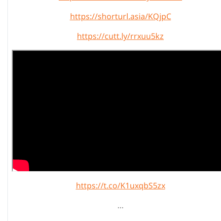
https://shorturl.asia/KQjpC
https://cutt.ly/rrxuu5kz
https://t.co/K1uxqbS5zx
…