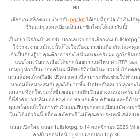
ผม
เลือกเกมสล็อตแบบง่ายๆกับ
pgslot
ได้เกมที่ถูกใจ ทำเงินได้ทุ
วี่วันแน่ๆ ลงทะเบียนเป็นสมาชิกใหม่ได้แล้ววันนี้!
เป็นอย่างไรกันบ้างขอรับ บอกเลยว่า การเลือกเกม fullslotpg ไ
ใช้ว่าจะง่าย แม้กระนั้นก็ไม่ใช่เรื่องยากเช่นเดียวกัน ก็แค่คุณ
จำเป็นต้องรู้ว่า คุณต้องการอะไรนั่นแหละครับผม ถูกใจธีมเก
แบบไหน รับการเสี่ยงได้มากน้อยมากแค่ไหน ค่า RTP ของ
เกมpgslotเป็นมากแค่ไหน มีฟีพบร์ที่ถนัดไหม รวมทั้งได้ทดส
เล่นสล็อตแล้วหรือยัง ปริศนาเหล่านี้สามารถที่จะช่วยให้ท่านม
หาเกมที่เหมาะสมกับคุณได้มากขึ้น รับประกันเลยว่า คุณจะได
เล่นเกมที่ถูกใจรวมทั้งชื่นชอบมากเพิ่มขึ้นอย่างแน่นอนครับ แล
ก็ที่สำคัญ อย่าลืมมอง Payline ของเกมด้วยครับผม และก็ถ้าห
คุณพร้อมแล้วในการทำเงินแบบฟินๆมาลงทะเบียนสมัครสมาช
ใหม่ได้แล้ววันนี้ สล็อต สมัครฟรี ไม่มีคุณค่าประเพณี สมัครเล
สล็อตเปิดใหม่ สล็อต fullslotpg.io 14 พฤศจิกายน 2025 Mil
คาสิโนออนไลน์ pgslot แจกบ่อย Top 36