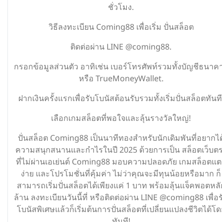
ชั่วโมง.
วิธีลงทะเบียน Coming88 เพื่อเริ่ม ปั่นสล็อต
ติดต่อผ่าน LINE @coming88.
กรอกข้อมูลส่วนตัว อาทิเช่น เบอร์โทรศัพท์รวมทั้งบัญชีธนาค
หรือ TrueMoneyWallet.
ฝากเงินครั้งแรกเพื่อรับโบนัสต้อนรับรวมทั้งเริ่มปั่นสล็อตทันที
เลือกเกมสล็อตที่พอใจและลุ้นรางวัลใหญ่!
ปั่นสล็อต Coming88 เป็นนาทีทองสำหรับนักเดิมพันที่อยากได
ความสนุกสนานและกำไรในปี 2025 ด้วยการเป็น สล็อตเว็บต
ที่ไม่ผ่านเอเย่นต์ Coming88 มอบความปลอดภัย เกมสล็อตแ
ง่าย และโปรโมชั่นที่คุ้มค่า ไม่ว่าคุณจะมีทุนน้อยหรือมาก ก็
สามารถเริ่มปั่นสล็อตได้เพียงแค่ 1 บาท พร้อมลุ้นแจ็คพอตหลั
ล้าน ลงทะเบียนวันนี้ที่ หรือติดต่อผ่าน LINE @coming88 เพื่อร
โบนัสพิเศษแล้วก็เริ่มต้นการปั่นสล็อตที่เปลี่ยนแปลงชีวิตได้โด
ทันที!