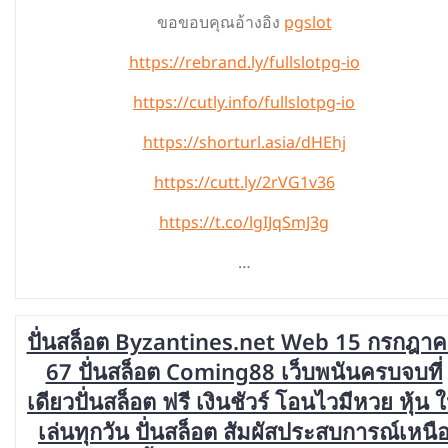
ขอขอบคุณอ้างอิง
pgslot
https://rebrand.ly/fullslotpg-io
https://cutly.info/fullslotpg-io
https://shorturl.asia/dHEhj
https://cutt.ly/2rVG1v36
https://t.co/lgIJqSmJ3g
…
ปั่นสล็อต Byzantines.net Web 15 กรกฎา
67 ปั่นสล็อต Coming88 เว็บพนันครบจบที่
เดียวปั่นสล็อต ฟรี เงินชัวร์ โอนไวมีหวย หุ้น ใ
เล่นทุกวัน ปั่นสล็อต สัมผัสประสบการณ์เหนื