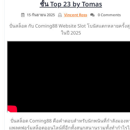
ชั้น Top 23 by Tomas
15 กันยายน 2025
Vincent Ross
0 Comments
ปั่นสล็อต กับ Coming88 Website Slot โบนัสแตกหลายครั้งส
ในปี 2025
ปั่นสล็อต Coming88 คือคำตอบสำหรับนักพนันที่กำลังมองห
แพลตฟอร์มสล็อตออนไลน์ที่อีกทั้งสนุกสนานรวมทั้งทำกำไรไ