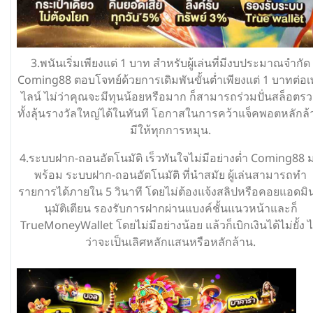
3.พนันเริ่มเพียงแต่ 1 บาท สำหรับผู้เล่นที่มีงบประมาณจำกัด
Coming88 ตอบโจทย์ด้วยการเดิมพันขั้นต่ำเพียงแต่ 1 บาทต่อเ
ไลน์ ไม่ว่าคุณจะมีทุนน้อยหรือมาก ก็สามารถร่วมปั่นสล็อตร
ทั้งลุ้นรางวัลใหญ่ได้ในทันที โอกาสในการคว้าแจ็คพอตหลักล้
มีให้ทุกการหมุน.
4.ระบบฝาก-ถอนอัตโนมัติ เร็วทันใจไม่มีอย่างต่ำ Coming88 
พร้อม ระบบฝาก-ถอนอัตโนมัติ ที่นำสมัย ผู้เล่นสามารถทำ
รายการได้ภายใน 5 วินาที โดยไม่ต้องแจ้งสลิปหรือคอยแอดมิ
นุมัติเตียน รองรับการฝากผ่านแบงค์ชั้นแนวหน้าและก็
TrueMoneyWallet โดยไม่มีอย่างน้อย แล้วก็เบิกเงินได้ไม่ยั้ง ไ
ว่าจะเป็นเลิศหลักแสนหรือหลักล้าน.