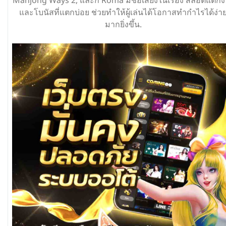
และโบนัสที่แตกบ่อย ช่วยทำให้ผู้เล่นได้โอกาสทำกำไรได้ง่า
มากยิ่งขึ้น.