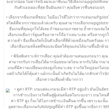
จะยากน้อย ในพาร์ทนี้ ผมจะมาชี้แนะวิธีเลือกเกมpgslotที่เหม
กับตัวเองเยอะที่สุด ยืนยันเลยว่า คุณจึงควรชื่นชอบแน่ๆ
• เลือกจากธีมเกมที่ชอบ: ไม่มีอะไรดีไปกว่าการเล่นเกมPgslo
สไตล์ที่พวกเราชอบแล้วล่ะครับ คุณสามารถเลือกเกมpgslotจ
ธีมเกมที่คุณถูกใจได้เลย ถ้าชอบเกมภาพสวย ย้ำความแจ่มใ
เลือกเกมธีมการ์ตูนหรืออาหารก็ถือว่าเหมาะสม หรือหากถูก
ความท้า ธีมเสี่ยงภัยก็เป็นตัวเลือกที่ดีด้วยเหมือนกันครับผม ก
เลือกธีมเกมสล็อตที่ชอบจะมีผลให้คุณเล่นได้นานขึ้นอีกด้วย
• พินิจพิเคราะห์การเสี่ยง: คุณจำต้องถามตนเองก่อนว่า คุณ
สามารถรับการเสี่ยงได้มากน้อยขนาดไหน หากรับได้มากมา
เกมที่มีความเปลี่ยนแปลงสูงก็เหมาะสม รางวัลใหญ่ออกไม่บ่
แต่ถ้าเกิดได้ก็คุ้มค่า แม้กระนั้นถ้าเกิดรับไม่ได้มากสักเท่าไรนัก
เลือกความเสี่ยงต่ำดีมากกว่า
• ดูค่า RTP: เกมแต่ละเกมจะมีค่า RTP อยู่แล้ว มันเป็นอัต
การชำระเงินรางวัลคืนสู่ผู้เล่นสล็อตในระยะยาว เกมไหนที่
ค่า RTP สูง ก็จะได้โอกาสชำระเงินคืนมากขึ้น เพราะฉะนั้น
อุตสาหะเลือกเกมfullslotpgที่มีค่า RTP สูงขึ้นมากยิ่งกว่า 96