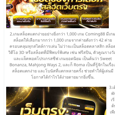
2.เกมสล็อตแตกง่ายอย่างยิ่งกว่า 1,000 เกม Coming88 มีเก
สล็อตให้เลือกมากกว่า 1,000 เกมจากค่ายดังกว่า 42 ค่าย
ครอบคลุมทุกสไตล์การเล่น ไม่ว่าจะเป็นสล็อตคลาสสิก สล็อ
วิดีโอ 3D หรือสล็อตที่มีฟีพบร์พิเศษ เช่น ฟรีสปิน, ตัวคูณรางวั
และแจ็คพอตโปรเกรสซีฟ เกมยอดนิยม เป็นต้นว่า Sweet
Bonanza, Mahjong Ways 2, และก็ Roma เป็นที่รู้จักในเรื่อ
สล็อตแตกง่าย และโบนัสที่แตกหลายครั้ง ช่วยทำให้ผู้เล่นมี
โอกาสได้กำไรได้ง่ายดายมากยิ่งขึ้น.
3.เ
พั
เริ
ต้
เพี