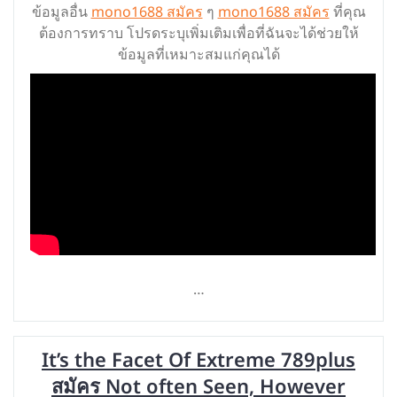
ข้อมูลอื่น
mono1688 สมัคร
ๆ
mono1688 สมัคร
ที่คุณ
ต้องการทราบ โปรดระบุเพิ่มเติมเพื่อที่ฉันจะได้ช่วยให้
ข้อมูลที่เหมาะสมแก่คุณได้
…
It’s the Facet Of Extreme 789plus
สมัคร Not often Seen, However