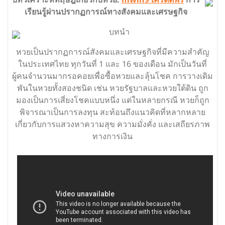
เรียนรู้ผ่านปรากฏการณ์ทางสังคมและเศรษฐกิจ
บทนำ
หวยเป็นปรากฏการณ์สังคมและเศรษฐกิจที่มีความสำคัญ
ในประเทศไทย ทุกวันที่ 1 และ 16 ของเดือน มักเป็นวันที่
ผู้คนจำนวนมากรอคอยเพื่อซื้อหวยและลุ้นโชค การวางเดิม
พันในหวยทั้งสองชนิด เช่น หวยรัฐบาลและหวยใต้ดิน ถูก
มองเป็นการเสี่ยงโชคแบบหนึ่ง แต่ในหลายกรณี หวยก็ถูก
พิจารณาเป็นการลงทุน สะท้อนถึงแนวคิดที่หลากหลาย
เกี่ยวกับการแสวงหาความสุข ความมั่งคั่ง และเสถียรภาพ
ทางการเงิน