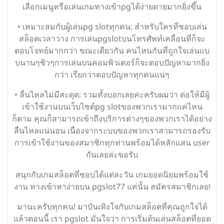
เลือกเมนูหรือเล่นเกมทางเข้าpgได้ง่ายดายมากยิ่งขึ้น
• เหมาะสมกับผู้เล่นpg slotทุกคน: สำหรับใครที่ชอบเล่น
สล็อตเวลาว่าง การเล่นpgslotบนโทรศัพท์เคลื่อนที่ก็จะ
ตอบโจทย์มากกว่า ขณะเดียวกัน คนไหนกันที่ถูกใจเล่นแบ
บนานๆชิวๆการเล่นบนคอมพิวเตอร์ก็จะตอบปัญหามากยิ่ง
กว่า เรียกว่าตอบปัญหาทุกคนแน่ๆ
• ลื่นไหลไม่มีสะดุด: รวมทั้งบอกเลยค่ะครับผมว่า ต่อให้มีผู้
เข้าใช้งานบนเว็บไซต์pg slotของพวกเรามากแค่ไหน
ก็ตาม คุณก็สามารถเข้าถึงบริการต่างๆของพวกเราได้อย่าง
ลื่นไหลแน่นอน เนื่องจากระบบของพวกเราสามารถรองรับ
การเข้าใช้งานของสมาชิกทุกท่านพร้อมได้หลักแสน user
กันเลยล่ะขอรับ
สนุกกับเกมสล็อตที่ชอบได้แต่ละวัน เกมยอดนิยมพร้อมใช้
งาน ทางเข้าหาง่ายบน pgslot77 แค่นั้น สมัครสมาชิกเลย!
มานะครับทุกคน! มาบันเทิงใจกับเกมสล็อตที่คุณถูกใจได้
แล้วตอนนี้ เรา pgslot มั่นใจว่า การเริ่มต้นเล่นสล็อตที่ยอด