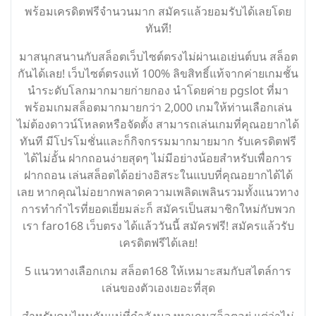
พร้อมเครดิตฟรีจำนวนมาก สมัครแล้วยอมรับได้เลยโดย
ทันที!
มาสนุกสนานกับสล็อตเว็บไซต์ตรงไม่ผ่านเอเย่นต์บน สล็อต
กันได้เลย! เว็บไซต์ตรงแท้ 100% ลิขสิทธิ์แท้จากค่ายเกมชั้น
นำระดับโลกมากมายก่ายกอง นำโดยค่าย pgslot ที่มา
พร้อมเกมสล็อตมากมายกว่า 2,000 เกมให้ท่านเลือกเล่น
ไม่ต้องดาวน์โหลดหรือจัดตั้ง สามารถเล่นเกมที่คุณอยากได้
ทันที มีโปรโมชั่นและก็กิจกรรมมากมายมาก รับเครดิตฟรี
ได้ไม่อั้น ฝากถอนง่ายสุดๆ ไม่มีอย่างน้อยสำหรับเพื่อการ
ฝากถอน เล่นสล็อตได้อย่างอิสระในแบบที่คุณอยากได้ได้
เลย หากคุณไม่อยากพลาดความเพลิดเพลินรวมทั้งแนวทาง
การทำกำไรที่ยอดเยี่ยมล่ะก็ สมัครเป็นสมาชิกใหม่กับพวก
เรา faro168 เว็บตรง ได้แล้ววันนี้ สมัครฟรี! สมัครแล้วรับ
เครดิตฟรีได้เลย!
5 แนวทางเลือกเกม สล็อต168 ให้เหมาะสมกับสไตล์การ
เล่นของตัวเองเยอะที่สุด