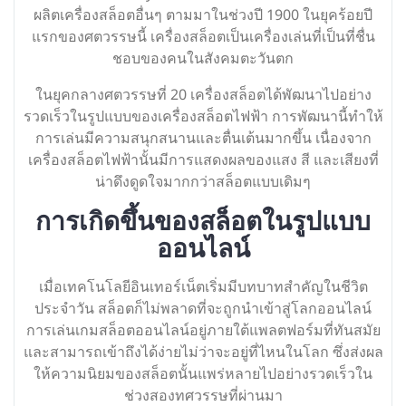
ผลิตเครื่องสล็อตอื่นๆ ตามมาในช่วงปี 1900 ในยุคร้อยปี
แรกของศตวรรษนี้ เครื่องสล็อตเป็นเครื่องเล่นที่เป็นที่ชื่น
ชอบของคนในสังคมตะวันตก
ในยุคกลางศตวรรษที่ 20 เครื่องสล็อตได้พัฒนาไปอย่าง
รวดเร็วในรูปแบบของเครื่องสล็อตไฟฟ้า การพัฒนานี้ทำให้
การเล่นมีความสนุกสนานและตื่นเต้นมากขึ้น เนื่องจาก
เครื่องสล็อตไฟฟ้านั้นมีการแสดงผลของแสง สี และเสียงที่
น่าดึงดูดใจมากกว่าสล็อตแบบเดิมๆ
การเกิดขึ้นของสล็อตในรูปแบบ
ออนไลน์
เมื่อเทคโนโลยีอินเทอร์เน็ตเริ่มมีบทบาทสำคัญในชีวิต
ประจำวัน สล็อตก็ไม่พลาดที่จะถูกนำเข้าสู่โลกออนไลน์
การเล่นเกมสล็อตออนไลน์อยู่ภายใต้แพลตฟอร์มที่ทันสมัย
และสามารถเข้าถึงได้ง่ายไม่ว่าจะอยู่ที่ไหนในโลก ซึ่งส่งผล
ให้ความนิยมของสล็อตนั้นแพร่หลายไปอย่างรวดเร็วใน
ช่วงสองทศวรรษที่ผ่านมา