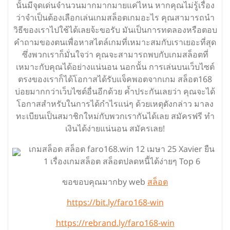
นั้นมีจุดเด่นจำนวนมากมากมายแค่ไหน หากคุณไม่รู้เรื่อง
ว่าจำเป็นต้องเลือกเล่นเกมสล็อตเกมอะไร คุณสามารถนำ
วิธีของเราไปใช้ได้เลยจ้ะขอรับ มันเป็นการทดลองหรือตอบ
คำถามของตนเพื่อหาสไตล์เกมที่เหมาะสมกับเราเยอะที่สุด
ซึ่งพวกเราก็มั่นใจว่า คุณจะสามารถพบกับเกมสล็อตที่
เหมาะกับคุณได้อย่างแน่นอน นอกนั้น การเล่นบนเว็บไซต์
ตรงของเราก็ได้โอกาสได้รับแจ็คพอตจากเกม สล็อต168
บ่อยมากกว่าเว็บไซต์อื่นอีกด้วย ค้ำประกันเลยว่า คุณจะได้
โอกาสสำหรับในการได้กำไรแน่ๆ ด้วยเหตุดังกล่าว มาลง
ทะเบียนเป็นสมาชิกใหม่กับพวกเรากันได้เลย สมัครฟรี ทำ
เงินได้ง่ายแน่นอน สมัครเลย!
เกมสล็อต สล็อต faro168.win 12 เมษา 25 Xavier ยืน
1 เรื่องเกมสล็อต สล็อตปลดหนี้ได้ง่ายๆ Top 6
ขอขอบคุณมากby web
สล็อต
https://bit.ly/faro168-win
https://rebrand.ly/faro168-win