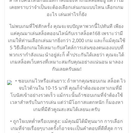
สำหรับคนไหนกันแน่ที่กำลังมองหาเกมสล็อตอยู่ แต่ว่าไม่
เคยทราบว่าจำเป็นจะต้องเลือกเล่นเกมแบบไหน เลือกเกม
อะไร เล่นเท่าไรก็ยัง
ไม่พบเกมที่ใช่สักครั้ง คุณจะจบปัญหาพวกนี้ไปทันที เพียง
แค่คุณมาเล่นสล็อตออนไลน์กับเราสล็อต168 เพราะว่ามี
เกมให้ท่านเลือกเล่นมากยิ่งกว่า 2,000 เกม และก็แม้คุณใช้
5 วิธีเลือกเกมให้เหมาะกับสไตล์การเล่นของตนเองแบบที่
พวกเรากำลังแนะนำอยู่ล่ะก็ ค้ำประกันได้เลยว่า คุณจะได้
เกมสล็อตเว็บตรงที่เหมาะสมกับคุณอย่างแน่นอน มาลอง
กันเลยครับผม!
• ชอบเกมไวหรือเล่นยาว: ถ้าหากคุณชอบเกม สล็อต ไว
จบไวด้านใน 10-15 นาที คุณก็จำต้องมองหาเกมที่มี
โบนัสเข้าอย่างรวดเร็ว แม้กระนั้นถ้าชอบเกมที่จำต้องใช้
เวลาสำหรับในการเล่น แต่ว่ามีโอกาสแตกหนัก ก็มองหา
เกมที่มีตัวคูณสะสมได้เลยนะครับ
• ถูกใจเบทต่ำหรือเบทสูง: แม้คุณมิได้มีทุนมาก การเลือก
เกมที่จ่ายเรื่อยๆบางครั้งก็อาจจะเป็นคำตอบที่ดีที่สุด การ