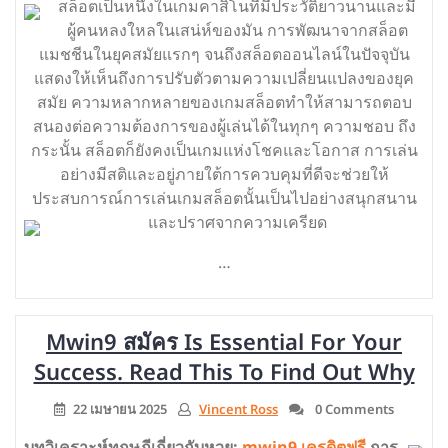
สล็อตเป็นหนึ่งในเกมคาสิโนที่มีประวัติยาวนานและมี
ผู้คนหลงใหลในเสน่ห์ของมัน การพัฒนาจากสล็อต
แมชชีนในยุคสมัยแรกๆ จนถึงสล็อตออนไลน์ในปัจจุบัน
แสดงให้เห็นถึงการปรับตัวตามความเปลี่ยนแปลงของยุค
สมัย ความหลากหลายของเกมสล็อตทำให้สามารถตอบ
สนองต่อความต้องการของผู้เล่นได้ในทุกๆ ความชอบ ถึง
กระนั้น สล็อตก็ยังคงเป็นเกมแห่งโชคและโอกาส การเล่น
อย่างมีสติและอยู่ภายใต้การควบคุมที่ดีจะช่วยให้
ประสบการณ์การเล่นเกมสล็อตนั้นเป็นไปอย่างสนุกสนาน
และปราศจากความเครียด
…
Mwin9 สมัคร Is Essential For Your
Success. Read This To Find Out Why
22 เมษายน 2025
Vincent Ross
0 Comments
บทวิเคราะห์ทฤษฎีเกี่ยวกับหวย:
mwin9 เครดิตฟรี
การ