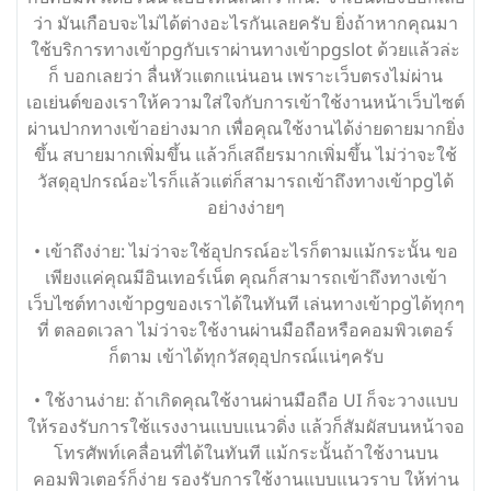
ว่า มันเกือบจะไม่ได้ต่างอะไรกันเลยครับ ยิ่งถ้าหากคุณมา
ใช้บริการทางเข้าpgกับเราผ่านทางเข้าpgslot ด้วยแล้วล่ะ
ก็ บอกเลยว่า ลื่นหัวแตกแน่นอน เพราะเว็บตรงไม่ผ่าน
เอเย่นต์ของเราให้ความใส่ใจกับการเข้าใช้งานหน้าเว็บไซต์
ผ่านปากทางเข้าอย่างมาก เพื่อคุณใช้งานได้ง่ายดายมากยิ่ง
ขึ้น สบายมากเพิ่มขึ้น แล้วก็เสถียรมากเพิ่มขึ้น ไม่ว่าจะใช้
วัสดุอุปกรณ์อะไรก็แล้วแต่ก็สามารถเข้าถึงทางเข้าpgได้
อย่างง่ายๆ
• เข้าถึงง่าย: ไม่ว่าจะใช้อุปกรณ์อะไรก็ตามแม้กระนั้น ขอ
เพียงแค่คุณมีอินเทอร์เน็ต คุณก็สามารถเข้าถึงทางเข้า
เว็บไซต์ทางเข้าpgของเราได้ในทันที เล่นทางเข้าpgได้ทุกๆ
ที่ ตลอดเวลา ไม่ว่าจะใช้งานผ่านมือถือหรือคอมพิวเตอร์
ก็ตาม เข้าได้ทุกวัสดุอุปกรณ์แน่ๆครับ
• ใช้งานง่าย: ถ้าเกิดคุณใช้งานผ่านมือถือ UI ก็จะวางแบบ
ให้รองรับการใช้แรงงานแบบแนวดิ่ง แล้วก็สัมผัสบนหน้าจอ
โทรศัพท์เคลื่อนที่ได้ในทันที แม้กระนั้นถ้าใช้งานบน
คอมพิวเตอร์ก็ง่าย รองรับการใช้งานแบบแนวราบ ให้ท่าน