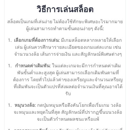
วิธีการเล่นสล็อต
สล็อตเป็นเกมที่เล่นง่าย ไม่ต้องใช้ทักษะพิเศษอะไรมากมาย
ผู้เล่นสามารถทำตามขั้นตอนง่ายๆ ดังนี้:
เลือกเกมที่ต้องการเล่น
: มีเกมสล็อตหลากหลายให้เลือก
เล่น ผู้เล่นควรศึกษารายละเอียดของเกมแต่ละเกม เช่น
จำนวนวงล้อ เส้นการจ่ายเงิน และสัญลักษณ์พิเศษต่างๆ
กำหนดค่าเดิมพัน
: ในแต่ละเกมจะมีการกำหนดค่าเดิม
พันขั้นต่ำและสูงสุด ผู้เล่นสามารถเลือกเดิมพันตามที่
ต้องการ โดยทั่วไปแล้วค่าของเหรียญและจำนวนเหรียญ
ที่เดิมพันจะเป็นตัวแปรที่ส่งผลต่อจำนวนเงินที่คุณอาจได้
รับ
หมุนวงล้อ
: กดปุ่มหมุนหรือดึงคันโยกเพื่อเริ่มเกม วงล้อ
จะหมุนและหยุดในที่สุด สัญลักษณ์ที่ปรากฏขึ้นบนวงล้อ
จะเป็นตัวกำหนดผลชนะหรือแพ้