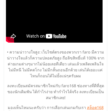
• ความน่าวางใจสูง: เว็บไซต์ตรงของพวกเรา faro มีความ
น่าวางใจแล้วก็ความปลอดภัยสูง ถือลิขสิทธิ์แท้ 100% จาก
ค่ายเกมต่างๆมากไม่น้อยเลยทีเดียว เล่นแล้วเพลิดเพลินใจ
ไม่มีหนี ไม่มีคดโกง ไม่มีกลั้นถอนอีกด้วย เล่นได้เยอะแค่
ไหนก็ถอนได้ไม่ยั้งแน่ๆครับผม
ลงทะเบียนสมัครสมาชิกใหม่กับ faro168 ช่องทางที่ดีที่สุด
ของนักเดิมพัน ได้กำไรง่าย ทำกำไรได้จริง ลงทะเบียนเป็น
สมาชิกเลย!
มองเห็นไหมนะครับว่า การเลือกเล่นเกมกับเรา
สล็อต168