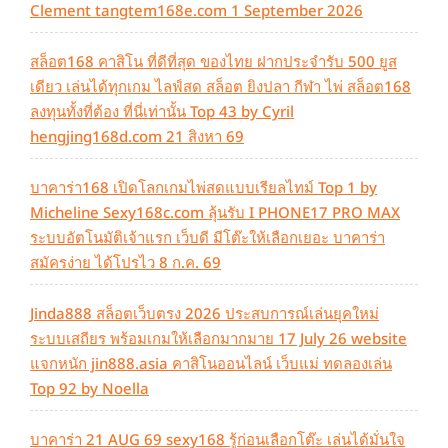
Clement tangtem168e.com 1 September 2026
สล็อต168 คาสิโน ที่ดีที่สุด ของไทย ฝากประจำรับ 500 ยูส
เดียว เล่นได้ทุกเกม ไลฟ์สด สล็อต ยิงปลา กีฬา ไพ่ สล็อต168
ลงทุนทั้งที่ต้อง ที่นี่เท่านั้น Top 43 by Cyril
hengjing168d.com 21 สิงหา 69
บาคาร่า168 เปิดโลกเกมไพ่สดแบบเรียลไทม์ Top 1 by
Micheline Sexy168c.com ลุ้นรับ I PHONE17 PRO MAX
ระบบอัตโนมัติเจ้าแรก เว็บดี มีโต๊ะให้เลือกเยอะ บาคาร่า
สมัครง่าย ได้โปรไว 8 ก.ค. 69
Jinda888 สล็อตเว็บตรง 2026 ประสบการณ์เล่นยุคใหม่
ระบบเสถียร พร้อมเกมให้เลือกมากมาย 17 July 26 website
แจกหนัก jin888.asia คาสิโนออนไลน์ เว็บแม่ ทดลองเล่น
Top 92 by Noella
บาคาร่า 21 AUG 69 sexy168 รู้ก่อนเลือกโต๊ะ เล่นได้มั่นใจ