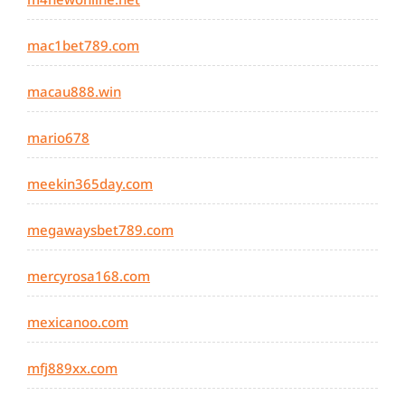
mac1bet789.com
macau888.win
mario678
meekin365day.com
megawaysbet789.com
mercyrosa168.com
mexicanoo.com
mfj889xx.com