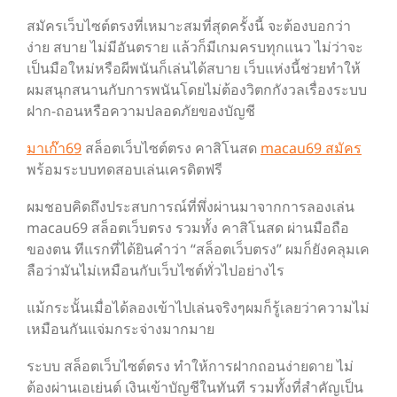
สมัครเว็บไซต์ตรงที่เหมาะสมที่สุดครั้งนี้ จะต้องบอกว่า
ง่าย สบาย ไม่มีอันตราย แล้วก็มีเกมครบทุกแนว ไม่ว่าจะ
เป็นมือใหม่หรือผีพนันก็เล่นได้สบาย เว็บแห่งนี้ช่วยทำให้
ผมสนุกสนานกับการพนันโดยไม่ต้องวิตกกังวลเรื่องระบบ
ฝาก-ถอนหรือความปลอดภัยของบัญชี
มาเก๊า69
สล็อตเว็บไซต์ตรง คาสิโนสด
macau69 สมัคร
พร้อมระบบทดสอบเล่นเครดิตฟรี
ผมชอบคิดถึงประสบการณ์ที่พึ่งผ่านมาจากการลองเล่น
macau69 สล็อตเว็บตรง รวมทั้ง คาสิโนสด ผ่านมือถือ
ของตน ทีแรกที่ได้ยินคำว่า “สล็อตเว็บตรง” ผมก็ยังคลุมเค
ลือว่ามันไม่เหมือนกับเว็บไซต์ทั่วไปอย่างไร
แม้กระนั้นเมื่อได้ลองเข้าไปเล่นจริงๆผมก็รู้เลยว่าความไม่
เหมือนกันแจ่มกระจ่างมากมาย
ระบบ สล็อตเว็บไซต์ตรง ทำให้การฝากถอนง่ายดาย ไม่
ต้องผ่านเอเย่นต์ เงินเข้าบัญชีในทันที รวมทั้งที่สำคัญเป็น