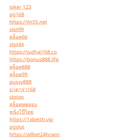
joker 123
pg168
https://jin55.net
slot99
สล็อต66
slot44
https://judhai168.co
https://bonus888.life
สล็อต888
สล็อต99
pussy888
บาคาร่า168
slotxo
สล็อตทดลอง
หนังโป๊ไทย
https://1xbetth.vip
pgslot
https://allbet24hr.win