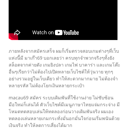
ภายหลังจากสมัครเสร็จ ผมก็เริ่มตรวจสอบเกมต่างๆที่เว็บ
แห่งนี้มี มาเก๊า69 บอกเลยว่า ครบทุกจำพวกจริงๆทั้งยัง
สล็อตจากค่ายดัง เกมยิงปลา เกมไพ่ บาคาร่า และเกมโต๊ะ
อื่นๆเรียกว่าไม่ต้องไปเปิดหลายเว็บไซต์ให้วุ่นวาย ทุกๆ
อย่างรวมอยู่ในเว็บเดียว ทำให้สะดวกมากมาย ไม่ต้องจำ
หลายรหัส ไม่ต้องโยกเงินหลายกระเป๋า
macau69 สมัคร ระบบเดิมพันที่ใช้งานง่าย ไม่ซับซ้อน
มือใหม่ก็เล่นได้ ตัวเว็บไซต์มีเมนูภาษาไทยแจ่มกระจ่าง มี
โหมดทดสอบเล่นให้ทดลองก่อนวางเดิมพันจริง ผมเอง
ทดลองเล่นหลายเกมกระทั่งมั่นอกมั่นใจก่อนเริ่มพนันด้วย
เงินจริง ทำให้ลดการเสี่ยงได้มาก