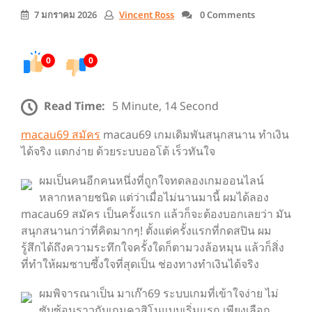
7 มกราคม 2026
Vincent Ross
0 Comments
0
0
Read Time:
5 Minute, 14 Second
macau69 สมัคร
macau69 เกมเดิมพันสนุกสนาน ทำเงิน
ได้จริง แตกง่าย ด้วยระบบออโต้ เร็วทันใจ
ผมเป็นคนอีกคนหนึ่งที่ถูกใจทดลองเกมออนไลน์
หลากหลายชนิด แต่ว่าเมื่อไม่นานมานี้ ผมได้ลอง
macau69 สมัคร เป็นครั้งแรก แล้วก็จะต้องบอกเลยว่า มัน
สนุกสนานกว่าที่คิดมากๆ! ตั้งแต่ครั้งแรกที่กดสปิน ผม
รู้สึกได้ถึงความระทึกใจครั้งใดก็ตามวงล้อหมุน แล้วก็สิ่ง
ที่ทำให้ผมซาบซึ้งใจที่สุดเป็น ช่องทางทำเงินได้จริง
ผมพิจารณาเป็น มาเก๊า69 ระบบเกมที่เข้าใจง่าย ไม่
ซับซ้อนราวกับเกมคาสิโนแบบเริ่มแรก เพียงเลือก