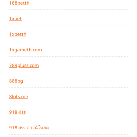
188betth
1xbet
1xbetth
1xgameth.com
789pluss.com
888pg
8lots.me
918Kiss
918kiss ดาวน์โหลด