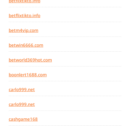
betflixtikto.info
betflixtikto.info
betm4vip.com
betwin6666.com
betworld369hot.com
boonlert1688.com
carlo999.net
carlo999.net
cashgame168