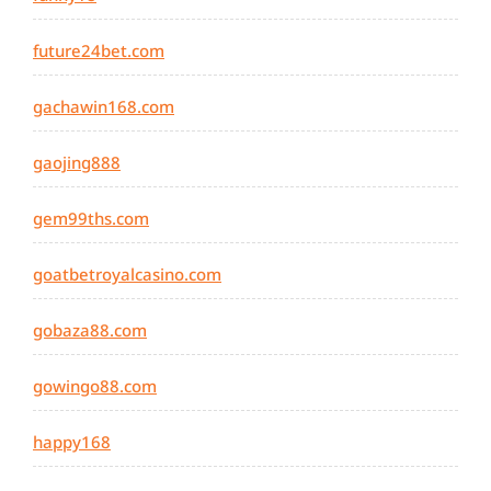
future24bet.com
gachawin168.com
gaojing888
gem99ths.com
goatbetroyalcasino.com
gobaza88.com
gowingo88.com
happy168