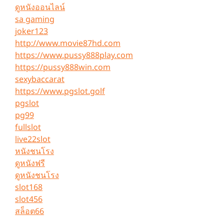
ดูหนังออนไลน์
sa gaming
joker123
http://www.movie87hd.com
https://www.pussy888play.com
https://pussy888win.com
sexybaccarat
https://www.pgslot.golf
pgslot
pg99
fullslot
live22slot
หนังชนโรง
ดูหนังฟรี
ดูหนังชนโรง
slot168
slot456
สล็อต66