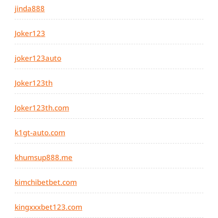
jinda888
Joker123
joker123auto
Joker123th
Joker123th.com
k1gt-auto.com
khumsup888.me
kimchibetbet.com
kingxxxbet123.com