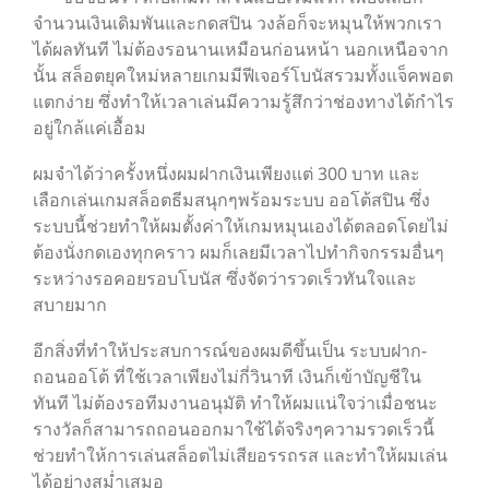
จำนวนเงินเดิมพันและกดสปิน วงล้อก็จะหมุนให้พวกเรา
ได้ผลทันที ไม่ต้องรอนานเหมือนก่อนหน้า นอกเหนือจาก
นั้น สล็อตยุคใหม่หลายเกมมีฟีเจอร์โบนัสรวมทั้งแจ็คพอต
แตกง่าย ซึ่งทำให้เวลาเล่นมีความรู้สึกว่าช่องทางได้กำไร
อยู่ใกล้แค่เอื้อม
ผมจำได้ว่าครั้งหนึ่งผมฝากเงินเพียงแต่ 300 บาท และ
เลือกเล่นเกมสล็อตธีมสนุกๆพร้อมระบบ ออโต้สปิน ซึ่ง
ระบบนี้ช่วยทำให้ผมตั้งค่าให้เกมหมุนเองได้ตลอดโดยไม่
ต้องนั่งกดเองทุกคราว ผมก็เลยมีเวลาไปทำกิจกรรมอื่นๆ
ระหว่างรอคอยรอบโบนัส ซึ่งจัดว่ารวดเร็วทันใจและ
สบายมาก
อีกสิ่งที่ทำให้ประสบการณ์ของผมดีขึ้นเป็น ระบบฝาก-
ถอนออโต้ ที่ใช้เวลาเพียงไม่กี่วินาที เงินก็เข้าบัญชีใน
ทันที ไม่ต้องรอทีมงานอนุมัติ ทำให้ผมแน่ใจว่าเมื่อชนะ
รางวัลก็สามารถถอนออกมาใช้ได้จริงๆความรวดเร็วนี้
ช่วยทำให้การเล่นสล็อตไม่เสียอรรถรส และทำให้ผมเล่น
ได้อย่างสม่ำเสมอ