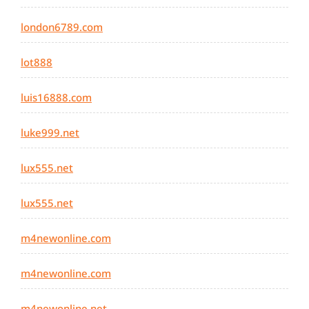
london6789.com
lot888
luis16888.com
luke999.net
lux555.net
lux555.net
m4newonline.com
m4newonline.com
m4newonline.net