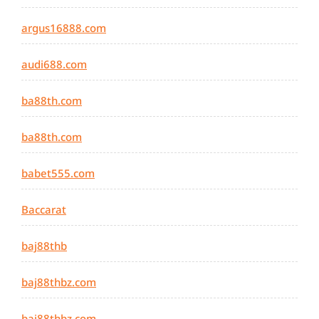
argus16888.com
audi688.com
ba88th.com
ba88th.com
babet555.com
Baccarat
baj88thb
baj88thbz.com
baj88thbz.com