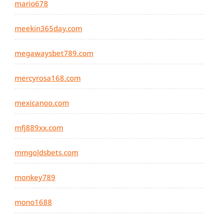
mario678
meekin365day.com
megawaysbet789.com
mercyrosa168.com
mexicanoo.com
mfj889xx.com
mmgoldsbets.com
monkey789
mono1688