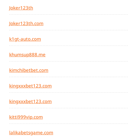
Joker123th
Joker123th.com
k1gt-auto.com
khumsup888.me
kimchibetbet.com
kingxxxbet123.com
kingxxxbet123.com
kitti999vip.com
lalikabetsgame.com