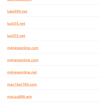
luke999.net
lux555.net
lux555.net
m4newonline.com
m4newonline.com
m4newonline.net
mac1bet789.com
macau888.win