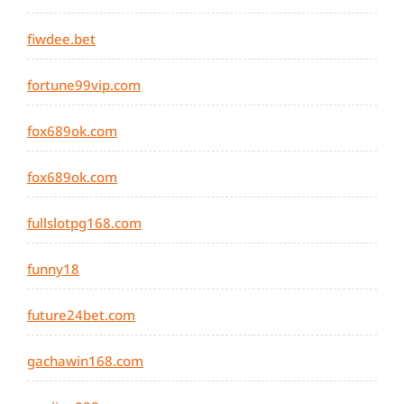
fiwdee.bet
fortune99vip.com
fox689ok.com
fox689ok.com
fullslotpg168.com
funny18
future24bet.com
gachawin168.com