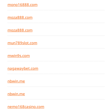
mono16888.com
moza888.com
moza888.com
mun789slot.com
mwin9s.com
nagawaybet.com
nbwin.me
nbwin.me
nemo168casino.com