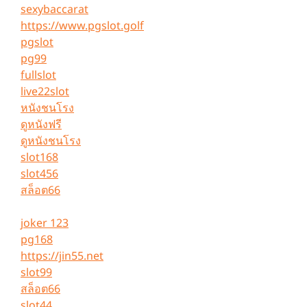
sexybaccarat
https://www.pgslot.golf
pgslot
pg99
fullslot
live22slot
หนังชนโรง
ดูหนังฟรี
ดูหนังชนโรง
slot168
slot456
สล็อต66
joker 123
pg168
https://jin55.net
slot99
สล็อต66
slot44