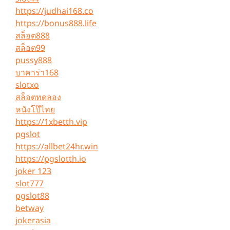
https://judhai168.co
https://bonus888.life
สล็อต888
สล็อต99
pussy888
บาคาร่า168
slotxo
สล็อตทดลอง
หนังโป๊ไทย
https://1xbetth.vip
pgslot
https://allbet24hr.win
https://pgslotth.io
joker 123
slot777
pgslot88
betway
jokerasia