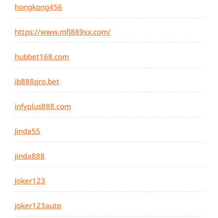
hongkong456
https://www.mfj889xx.com/
hubbet168.com
ib888pro.bet
infyplus888.com
Jinda55
jinda888
Joker123
joker123auto