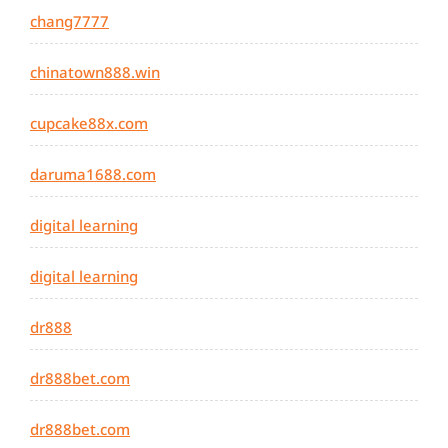
chang7777
chinatown888.win
cupcake88x.com
daruma1688.com
digital learning
digital learning
dr888
dr888bet.com
dr888bet.com