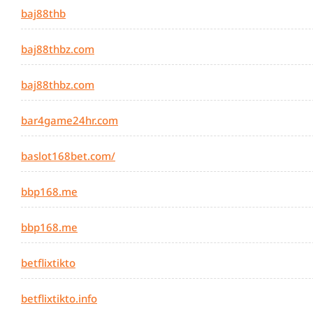
baj88thb
baj88thbz.com
baj88thbz.com
bar4game24hr.com
baslot168bet.com/
bbp168.me
bbp168.me
betflixtikto
betflixtikto.info