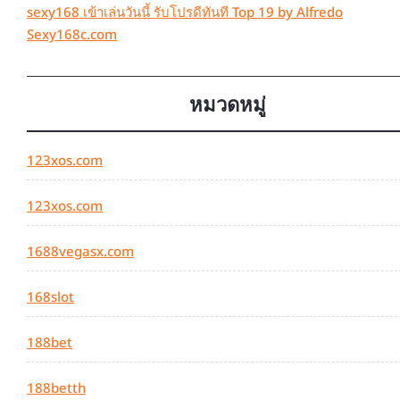
sexy168 เข้าเล่นวันนี้ รับโปรดีทันที Top 19 by Alfredo
Sexy168c.com
หมวดหมู่
123xos.com
123xos.com
1688vegasx.com
168slot
188bet
188betth