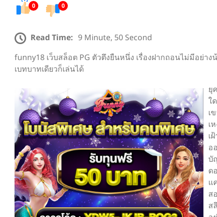
0
0
Read Time:
9 Minute, 50 Second
funny18 เว็บสล็อต PG ตัวตึงยืนหนึ่ง เรื่องฝากถอนไม่มีอย่างน
เบทบาทเดียวก็เล่นได้
ยุคน
ใด
เข
เห
เฝ้
อ
บัญ
ดอ
แค
ส
สล
อย