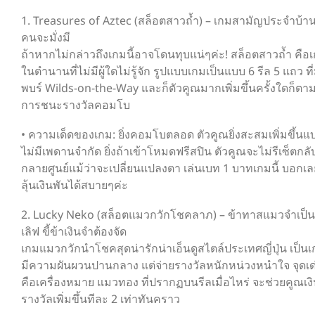
1. Treasures of Aztec (สล็อตสาวถ้ำ) – เกมสามัญประจำบ้
คนจะมั่งมี
ถ้าหากไม่กล่าวถึงเกมนี้อาจโดนทุบแน่ๆค่ะ! สล็อตสาวถ้ำ คือ
ในตำนานที่ไม่มีผู้ใดไม่รู้จัก รูปแบบเกมเป็นแบบ 6 รีล 5 แถว ที่
พบร์ Wilds-on-the-Way และก็ตัวคูณมากเพิ่มขึ้นครั้งใดก็ตาม
การชนะรางวัลคอมโบ
• ความเด็ดของเกม: ยิ่งคอมโบตลอด ตัวคูณยิ่งสะสมเพิ่มขึ้นแ
ไม่มีเพดานจำกัด ยิ่งถ้าเข้าโหมดฟรีสปิน ตัวคูณจะไม่รีเซ็ตกลั
กลายศูนย์แม้ว่าจะเปลี่ยนแปลงตา เล่นเบท 1 บาทเกมนี้ บอกเล
ลุ้นเงินพันได้สบายๆค่ะ
2. Lucky Neko (สล็อตแมวกวักโชคลาภ) – ข้าทาสแมวจำเป็น
เลิฟ ขี้ข้าเงินจำต้องจัด
เกมแมวกวักนำโชคสุดน่ารักน่าเอ็นดูสไตล์ประเทศญี่ปุ่น เป็นเก
มีความผันผวนปานกลาง แต่จ่ายรางวัลหนักหน่วงหนำใจ จุดเด
คือเครื่องหมาย แมวทอง ที่ปรากฏบนรีลเมื่อไหร่ จะช่วยคูณเง
รางวัลเพิ่มขึ้นทีละ 2 เท่าทันคราว