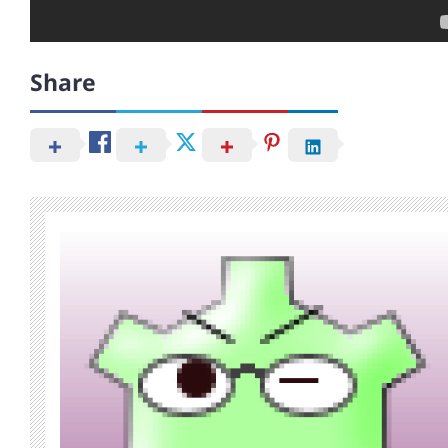
Share