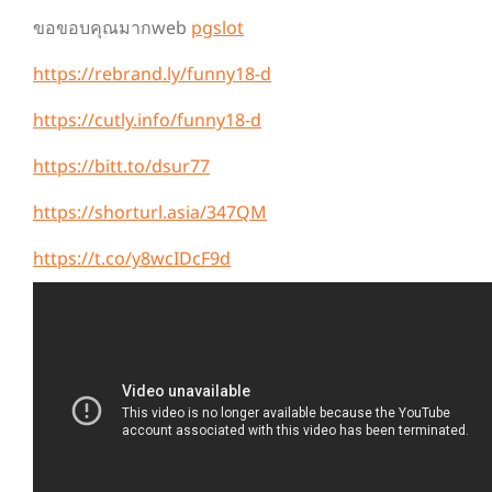
ขอขอบคุณมากweb
pgslot
https://rebrand.ly/funny18-d
https://cutly.info/funny18-d
https://bitt.to/dsur77
https://shorturl.asia/347QM
https://t.co/y8wcIDcF9d